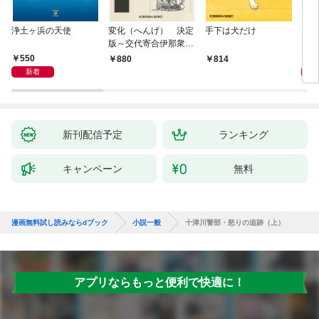
浄土ヶ浜の天使
変化（へんげ） 決定
手下は犬だけ
マリ
版～交代寄合伊那衆異
聞（1）～
550
1,
880
814
新着
新刊配信予定
ランキング
キャンペーン
無料
漫画無料試し読みならdブック
小説一般
十津川警部・怒りの追跡（上）
アプリならもっと便利で快適に！