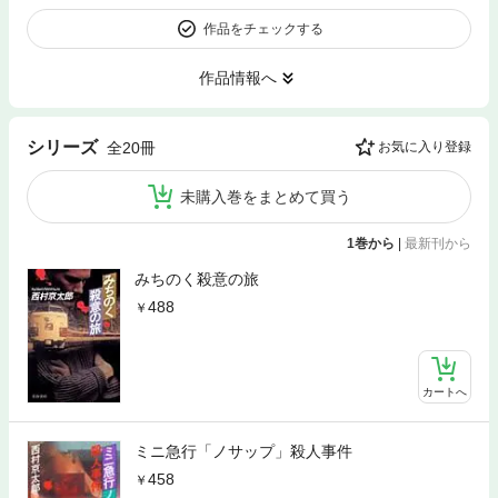
作品をチェックする
作品情報へ
シリーズ
全20冊
お気に入り登録
未購入巻をまとめて買う
1巻から
|
最新刊から
みちのく殺意の旅
488
カートへ
ミニ急行「ノサップ」殺人事件
458