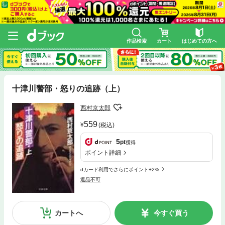
作品検索
カート
はじめての方へ
十津川警部・怒りの追跡（上）
西村京太郎
559
(税込)
5
pt
獲得
ポイント詳細
dカード利用でさらにポイント+2%
返品不可
カートへ
今すぐ買う