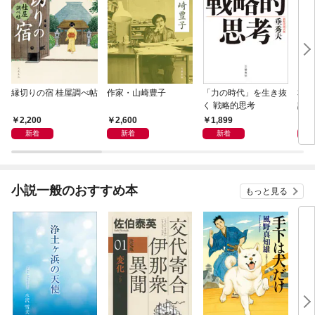
縁切りの宿 桂屋調べ帖
作家・山崎豊子
「力の時代」を生き抜
本当
く 戦略的思考
話）
2,200
2,600
1,899
1,
新着
新着
新着
小説一般のおすすめ本
もっと見る