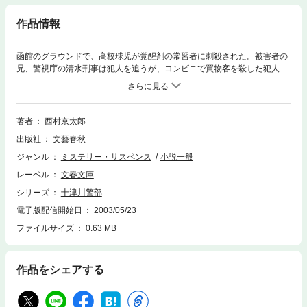
作品情報
函館のグラウンドで、高校球児が覚醒剤の常習者に刺殺された。被害者の
兄、警視庁の清水刑事は犯人を追うが、コンビニで買物客を殺した犯人
は、その場で警察官に射殺される。事件の裏に覚醒剤の密売組織があると
睨んだ清水刑事も、寝台特急・北斗星４号の中で殺害されてしまう。この
ままでは、もっと死者が出る。怒りに燃えた十津川警部が本格捜査に乗り
出し、事件の舞台は函館から東京、そして海外へ。珍しく、十津川夫人・
著者
西村京太郎
直子も登場する壮大なスケールのミステリー。
出版社
文藝春秋
ジャンル
ミステリー・サスペンス
小説一般
レーベル
文春文庫
シリーズ
十津川警部
電子版配信開始日
2003/05/23
ファイルサイズ
0.63 MB
作品をシェアする