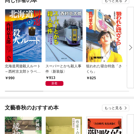
同じ作者の本
もっと見る
北海道周遊殺人ルート
スーパーとかち殺人事
狙われた寝台特急「さ
十津
～西村京太郎トラベル
件〈新装版〉
くら」
ティ
ミステリー・セレクシ
リバ
913
990
825
8
ョン（1）～
新着
文藝春秋のおすすめ本
もっと見る