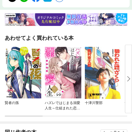
あわせてよく買われている本
賢者の孫
ハズレではじまる溺愛
十津川警部
十津
人生～仕組まれた恋の
ス
相手はハイスぺ社長