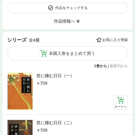
作品をチェックする
作品情報へ
シリーズ
全4冊
お気に入り登録
未購入巻をまとめて買う
1巻から
|
最新刊から
世に棲む日日（一）
709
カートへ
世に棲む日日（二）
709