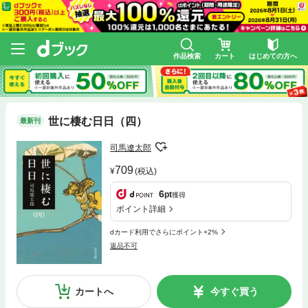
作品検索
カート
はじめての方へ
世に棲む日日（四）
最新刊
司馬遼太郎
709
(税込)
6
pt
獲得
ポイント詳細
dカード利用でさらにポイント+2%
返品不可
カートへ
今すぐ買う