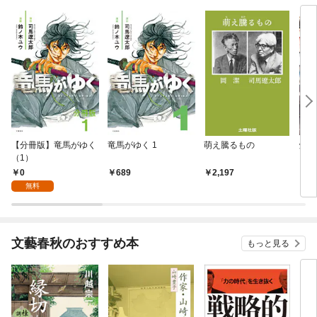
【分冊版】竜馬がゆく
竜馬がゆく 1
萌え騰るもの
燃え
（1）
0
689
2,197
7
無料
文藝春秋のおすすめ本
もっと見る