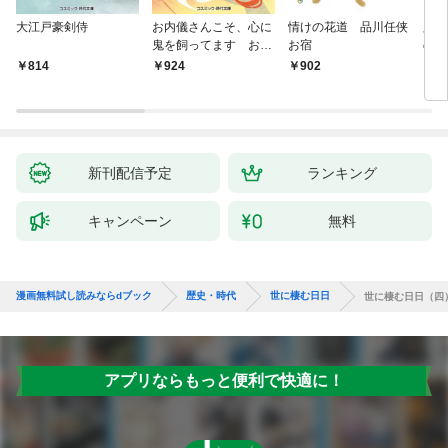
大江戸豪剣侍
お内儀さんこそ、心に
情けの花道 品川任侠
必殺
鬼を飼ってます おけ
お宿
の弦
いの戯作手帖
814
924
902
8
新刊配信予定
ランキング
キャンペーン
無料
漫画無料試し読みならdブック
歴史・時代
世に棲む日日
世に棲む日日（四
アプリならもっと便利で快適に！