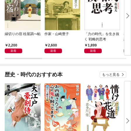
縁切りの宿 桂屋調べ帖
作家・山崎豊子
「力の時代」を生き抜
本当
く 戦略的思考
話）
2,200
2,600
1,899
1,
新着
新着
新着
歴史・時代のおすすめ本
もっと見る