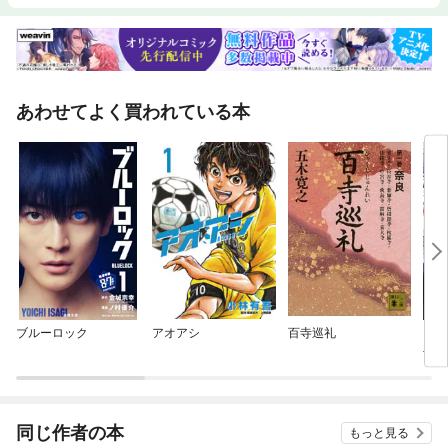
あわせてよく買われている本
ブルーロック
アオアシ
百寺巡礼
ビブ
手帖
同じ作者の本
もっと見る