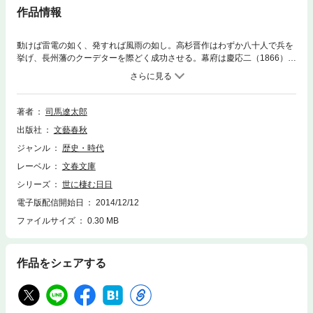
作品情報
動けば雷電の如く、発すれば風雨の如し。高杉晋作はわずか八十人で兵を
挙げ、長州藩のクーデターを際どく成功させる。幕府は慶応二（1866）
年、長州藩を圧し潰そうと天下の兵を糾合し、藩の四方から進攻するが、
時運はすでに移り変わっていた。維新の曙光をその目に認める高杉。しか
し彼は肺を病んでいた——。『世に棲む日日』最終巻。
著者
司馬遼太郎
出版社
文藝春秋
ジャンル
歴史・時代
レーベル
文春文庫
シリーズ
世に棲む日日
電子版配信開始日
2014/12/12
ファイルサイズ
0.30 MB
作品をシェアする