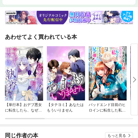
あわせてよく買われている本
【単行本】おデブ悪女
【タテヨミ】あなたは
バッドエンド目前のヒ
【タ
に転生したら、なぜか
もういりません
ロインに転生した私、
リ〜
ラスボス王子様に執着
今世では恋愛するつも
されています
りがチートな兄が離し
てくれません！？@C
OMIC
同じ作者の本
もっと見る