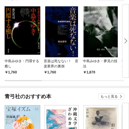
中島みゆき・円環する
音楽は死なない！ 音
中島みゆき・夢見の技
中島
癒し
楽業界の裏側
法
者へ
1,760
1,760
1,870
1,
青弓社のおすすめ本
もっと見る