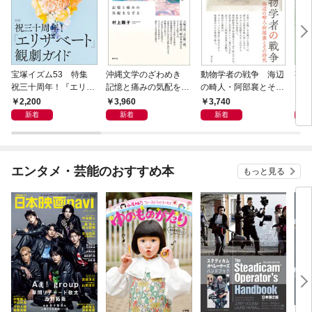
宝塚イズム53 特集
沖縄文学のざわめき
動物学者の戦争 海辺
事例
祝三十周年！『エリザ
記憶と痛みの気配をな
の畸人・阿部襄とその
ス論
ベート』観劇ガイド
ぞる
時代
2,200
3,960
3,740
2,
新着
新着
新着
エンタメ・芸能のおすすめ本
もっと見る