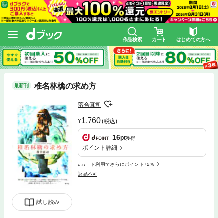
作品検索
カート
はじめての方へ
椎名林檎の求め方
最新刊
落合真司
1,760
(税込)
16
pt
獲得
ポイント詳細
dカード利用でさらにポイント+2%
返品不可
試し読み