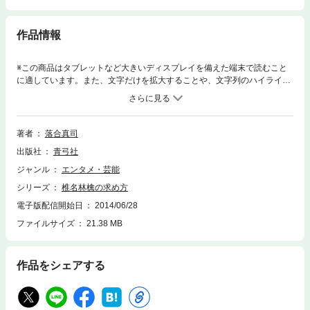
作品情報
※この商品はタブレットなど大きいディスプレイを備えた端末で読むこと
に適しています。また、文字だけを拡大することや、文字列のハイライ
ト、検索、辞書の参照、引用などの機能が使用できません。商業主義にま
みれた日本の音楽シーンに突如現れ、真実の音楽を追究しつづけた林檎。
デビューから現在までの全活動を記録した感動のドキュメント。
著者
落合真司
出版社
青弓社
ジャンル
エンタメ・芸能
シリーズ
椎名林檎の求め方
電子版配信開始日
2014/06/28
ファイルサイズ
21.38 MB
作品をシェアする