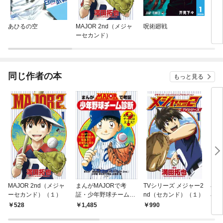
あひるの空
MAJOR 2nd（メジャ
呪術廻戦
ダイ
ーセカンド）
同じ作者の本
もっと見る
MAJOR 2nd（メジャ
まんがMAJORで考
TVシリーズ メジャー2
小
ーセカンド）（１）
証・少年野球チーム診
nd（セカンド）（１）
小説
断
ｎｄ
528
1,485
990
7
～