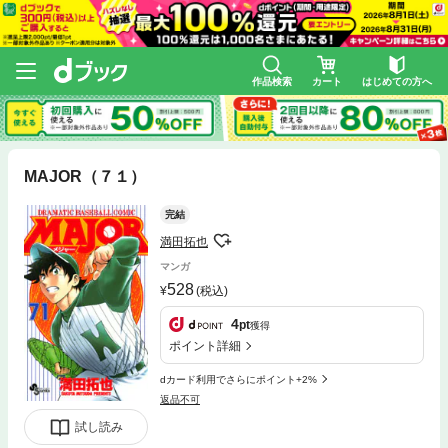
作品検索
カート
はじめての方へ
MAJOR（７１）
完結
満田拓也
マンガ
528
(税込)
4
pt
獲得
ポイント詳細
dカード利用でさらにポイント+2%
返品不可
試し読み