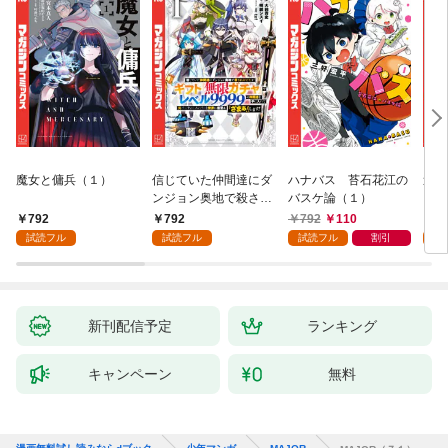
魔女と傭兵（１）
信じていた仲間達にダ
ハナバス 苔石花江の
追放
ンジョン奥地で殺され
バスケ論（１）
『自
かけたがギフト『無限
領地
792
792
792
110
7
ガチャ』でレベル９９
強の
試読フル
試読フル
試読フル
割引
試
９９の仲間達を手に入
～最
れて元パーティーメン
で始
バーと世界に復讐＆
拓ス
『ざまぁ！』します！
（１
（１）
新刊配信予定
ランキング
キャンペーン
無料