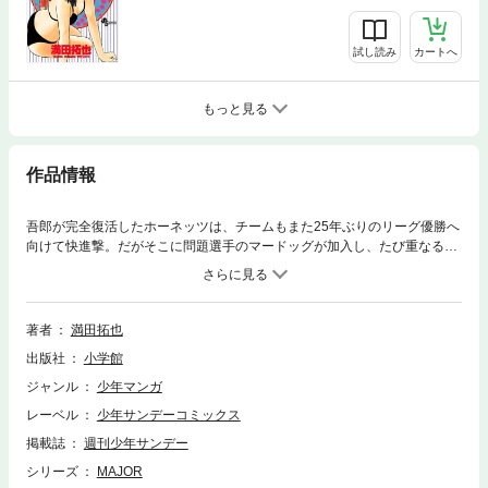
試し読み
カートへ
もっと見る
作品情報
吾郎が完全復活したホーネッツは、チームもまた25年ぶりのリーグ優勝へ
向けて快進撃。だがそこに問題選手のマードッグが加入し、たび重なる試
合中のトラブルにより勢いが止まってしまう。チームの士気も下がる中、
先発した吾郎は諦めない気持ちで剛球を連発するが…！？
著者
満田拓也
出版社
小学館
ジャンル
少年マンガ
レーベル
少年サンデーコミックス
掲載誌
週刊少年サンデー
シリーズ
MAJOR