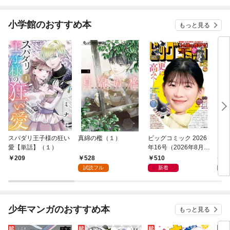
小学館のおすすめ本
もっと見る
スパダリ王子様の狂い
真綿の檻（１）
ビッグコミック 2026
こん
愛【単話】（１）
年16号（2026年8月7
（１
日発売）
528
510
5
209
試読フル
新着
試
少年マンガのおすすめ本
もっと見る