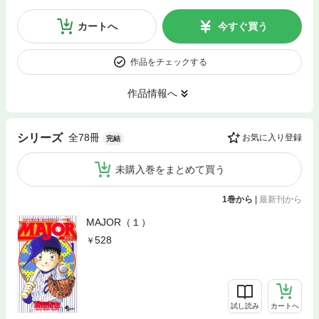
カートへ
今すぐ買う
作品をチェックする
作品情報へ
全78冊
シリーズ
お気に入り登録
完結
未購入巻をまとめて買う
1巻から
|
最新刊から
MAJOR（１）
528
試し読み
カートへ