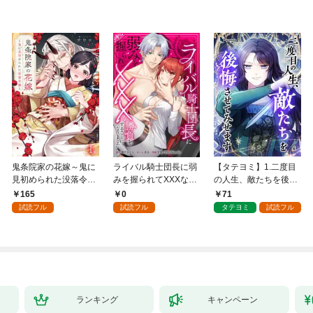
鬼条院家の花嫁～鬼に
ライバル騎士団長に弱
【タテヨミ】1.二度目
見初められた没落令嬢
みを握られてXXXな勝
の人生、敵たちを後悔
～１
負をすることになりま
させてみせます
165
0
71
した第1話
試読フル
試読フル
タテヨミ
試読フル
ランキング
キャンペーン