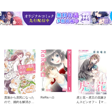
貴族から庶民になった
ReReハロ
虎と花～虎王の花嫁さ
ので、婚約を解消され
んスピンオフ～【マイ
ました！
クロ】