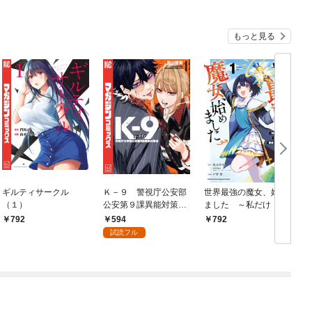
もっと見る
ギルティサークル
Ｋ－９ 警視庁公安部
世界最強の魔女、始め
（１）
公安第９課異能対策係
ました ～私だけ『攻
（１）
略サイト』を見れる世
594
792
792
界で自由に生きます～
試読フル
（１）