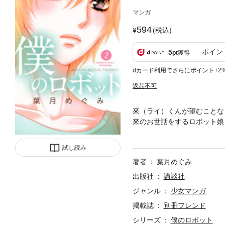
マンガ
594
(税込)
ポイン
5
pt
獲得
dカード利用でさらにポイント+2
返品不可
來（ライ）くんが望むことな
來のお世話をするロボット娘
子・榊（さかき）くんが現れ
女 ご奉仕ラブ（？）コメ、
試し読み
著者
葉月めぐみ
出版社
講談社
ジャンル
少女マンガ
掲載誌
別冊フレンド
シリーズ
僕のロボット