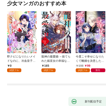
少女マンガのおすすめ本
即クビになりたいメイ
龍神の最愛婚 ～捨てら
今度こそ幸せになりた
ドなのに、冷血皇子に
れた姫巫女の幸福な嫁
くて離婚を決意したと
執着されています第1
入り～: 1
ころ、無表情な旦那様
0
165
198
99
話
が「愛してる」と言っ
試読フル
試読フル
試読フル
割引
てきました。1
新刊配信予定