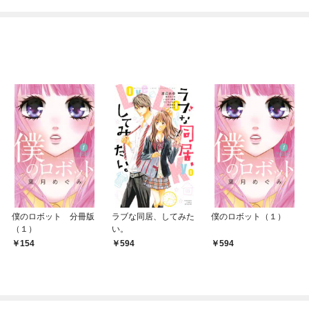
僕のロボット 分冊版
ラブな同居、してみた
僕のロボット（１）
（１）
い。
154
594
594