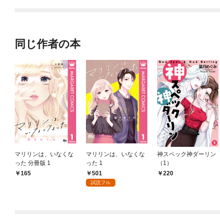
同じ作者の本
マリリンは、いなくな
マリリンは、いなくな
神スペック神ダーリン
った 分冊版 1
った 1
（1）
501
165
220
試読フル