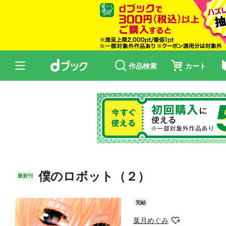
作品検索
カート
僕のロボット（２）
最新刊
完結
葉月めぐみ