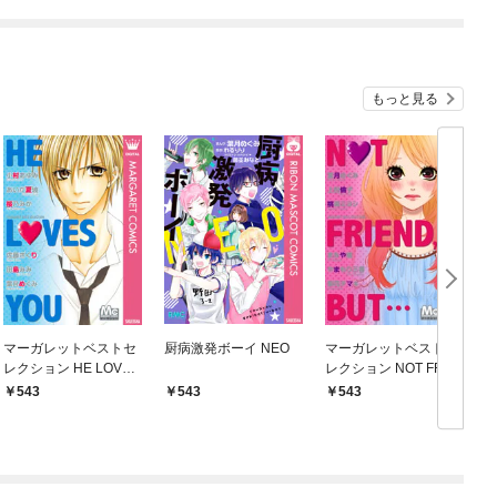
もっと見る
マーガレットベストセ
厨病激発ボーイ NEO
マーガレットベストセ
レクション HE LOVES
レクション NOT FRIE
YOU
ND，BUT…
543
543
543