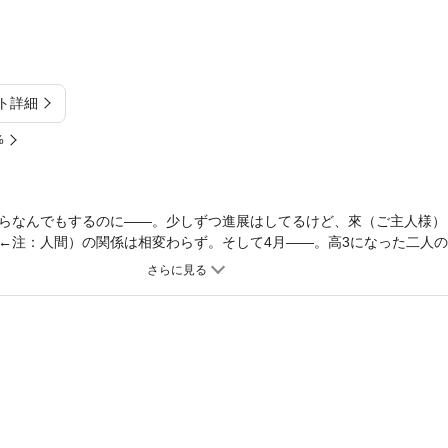
ト詳細
%
らなんでもするのに――。少しずつ進展はしてるけど、來（ご主人様）
←注：人間）の関係は相変わらず。そして4月――。高3になった二人
た!! なんだかこれは、（恋の？）嵐が巻き起こる予感……？ ツンデ
これにて完結です！