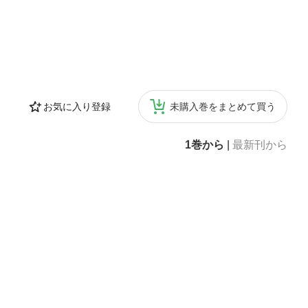
お気に入り登録
未購入巻をまとめて買う
1巻から
|
最新刊から