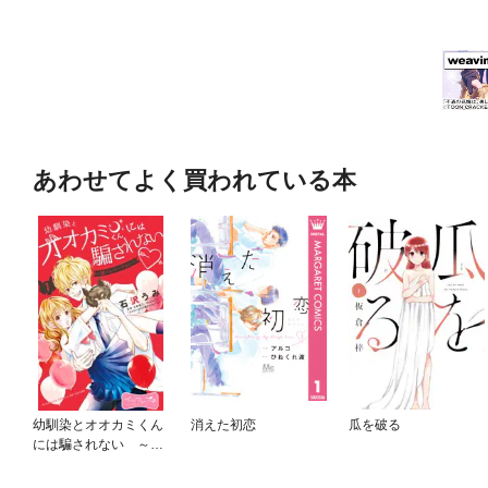
あわせてよく買われている本
幼馴染とオオカミくん
消えた初恋
瓜を破る
には騙されない ～別
フレバージョン～ ベ
ツフレプチ