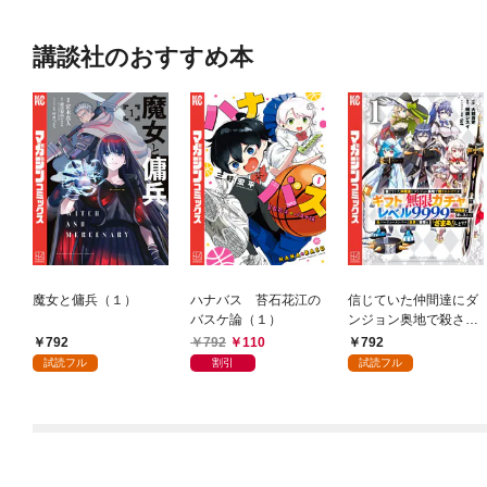
講談社のおすすめ本
魔女と傭兵（１）
ハナバス 苔石花江の
信じていた仲間達にダ
バスケ論（１）
ンジョン奥地で殺され
かけたがギフト『無限
792
792
110
792
ガチャ』でレベル９９
試読フル
割引
試読フル
９９の仲間達を手に入
れて元パーティーメン
バーと世界に復讐＆
『ざまぁ！』します！
（１）