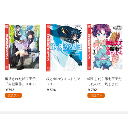
追放された転生王子、
杖と剣のウィストリア
転生したら第七王子だ
『自動製作』スキルで
（１）
ったので、気ままに魔
領地を爆速で開拓し最
術を極めます（１）
792
792
594
強の村を作ってしまう
試読フル
試読フル
～最強クラフトスキル
で始める、楽々領地開
拓スローライフ～
（１）