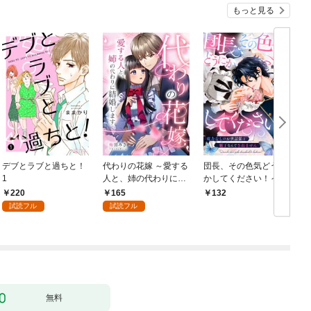
もっと見る
デブとラブと過ちと！
代わりの花嫁 ～愛する
団長、その色気どうに
＆
1
人と、姉の代わりに結
かしてください！～魔
婚します～ 1
力なしのお世話係は魅
220
165
132
￥
了なんてされません～
試読フル
試読フル
１
無料