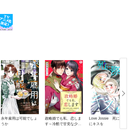
永年雇用は可能でしょ
政略婚でも私、恋しま
Love Jossie 死に際
うか
す～冷酷で甘党な少尉
にキスを
との結婚生活