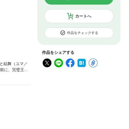
カートへ
作品をチェックする
作品をシェアする
と結舞（ユマ／
の前に、完璧王
レ少年×無表情少