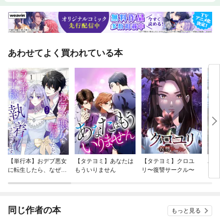
あわせてよく買われている本
【単行本】おデブ悪女
【タテヨミ】あなたは
【タテヨミ】クロユ
バッ
に転生したら、なぜか
もういりません
リ〜復讐サークル〜
ロイ
ラスボス王子様に執着
今世
されています
りが
てく
OMI
同じ作者の本
もっと見る