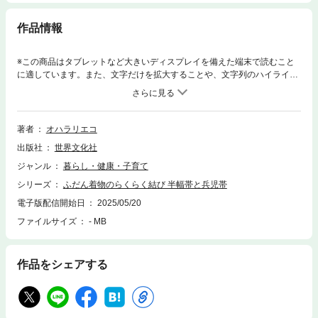
作品情報
※この商品はタブレットなど大きいディスプレイを備えた端末で読むこと
に適しています。また、文字だけを拡大することや、文字列のハイライ
ト、検索、辞書の参照、引用などの機能が使用できません。ふだん着物を
楽しくお洒落に！オハラリエコさんが、自宅の着付けサロンで出会った女
性のリアルな声に応えて、どんな体型やタイプの人にも似合う結び方のコ
ツを公開。リボン系、お太鼓系、レイヤー系など、「可愛い」から「大人
著者
オハラリエコ
っぽい」まで、36の帯結びをプロセス付で紹介しています。ふだん着の装
出版社
世界文化社
いからちょっとしたパーティーまで、着物のお出かけが楽しくなる1冊で
す。
ジャンル
暮らし・健康・子育て
シリーズ
ふだん着物のらくらく結び 半幅帯と兵児帯
電子版配信開始日
2025/05/20
ファイルサイズ
- MB
作品をシェアする