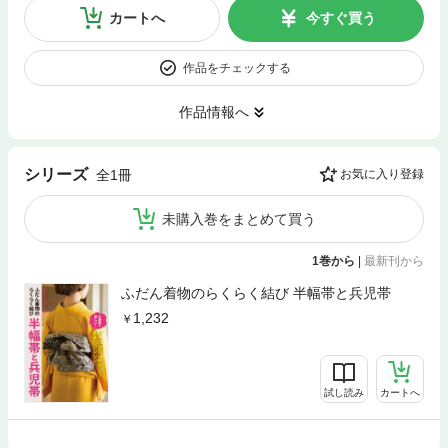
カートへ
今すぐ買う
作品をチェックする
作品情報へ
シリーズ
全1冊
お気に入り登録
未購入巻をまとめて買う
1巻から
|
最新刊から
ふだん着物のらくらく結び 半幅帯と兵児帯
1,232
試し読み
カートへ