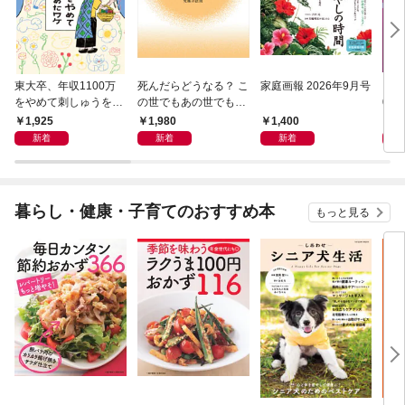
東大卒、年収1100万
死んだらどうなる？ こ
家庭画報 2026年9月号
レク
をやめて刺しゅうをは
の世でもあの世でも幸
0月
じめたワケ 冷めたまま
せになれる、究極の法
1,925
1,980
1,400
1,
働きつづける前に
則
新着
新着
新着
暮らし・健康・子育てのおすすめ本
もっと見る