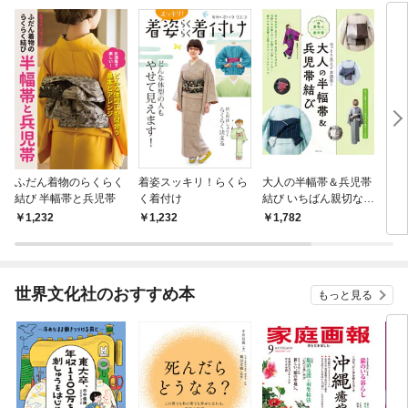
ふだん着物のらくらく
着姿スッキリ！らくら
大人の半幅帯＆兵児帯
ズボ
結び 半幅帯と兵児帯
く着付け
結び いちばん親切な着
オハ
物の教科書
け収
1,232
1,232
1,782
1,
し 
つだ
世界文化社のおすすめ本
もっと見る