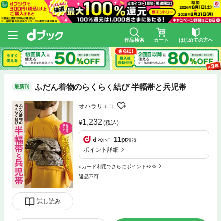
作品検索
カート
はじめての方へ
ふだん着物のらくらく結び 半幅帯と兵児帯
最新刊
オハラリエコ
1,232
(税込)
11
pt
獲得
ポイント詳細
dカード利用でさらにポイント+2%
返品不可
試し読み