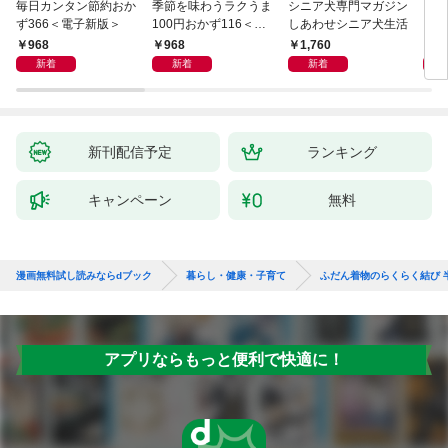
毎日カンタン節約おか
季節を味わうラクうま
シニア犬専門マガジン
アイ
ず366＜電子新版＞
100円おかず116＜電
しあわせシニア犬生活
ピ 
子新版＞
しも
968
968
1,760
1,
新着
新着
新着
新刊配信予定
ランキング
キャンペーン
無料
漫画無料試し読みならdブック
暮らし・健康・子育て
ふだん着物のらくらく結び 
アプリならもっと便利で快適に！