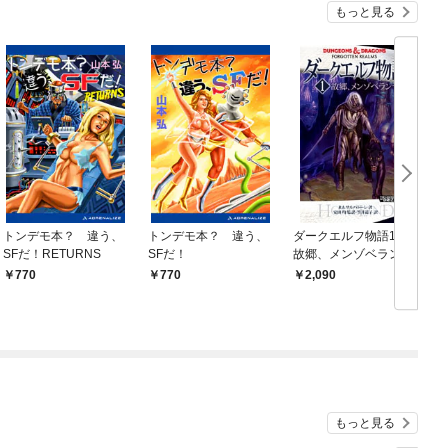
もっと見る
トンデモ本？ 違う、
トンデモ本？ 違う、
ダークエルフ物語1
SFだ！RETURNS
SFだ！
故郷、メンゾベランザ
ン
770
770
2,090
もっと見る