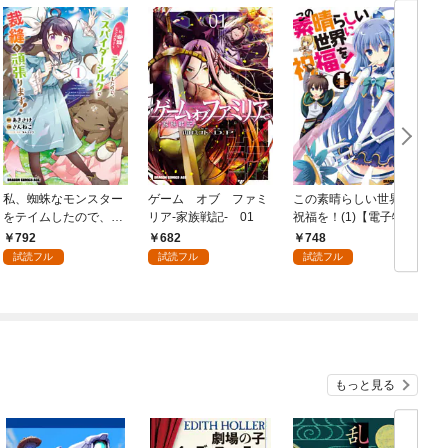
私、蜘蛛なモンスター
ゲーム オブ ファミ
この素晴らしい世界に
をテイムしたので、ス
リア-家族戦記- 01
祝福を！(1)【電子特別
パイダーシルクで裁縫
版】
792
682
748
を頑張ります！ 1
試読フル
試読フル
試読フル
もっと見る