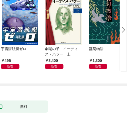
宇宙潜航艇ゼロ
劇場の子 イーディ
乱菊物語
ス・ハラー 上
495
3,400
1,300
新着
新着
新着
無料