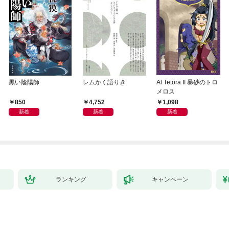
黒い陰陽師
レムかく語りき
Al Tetora II 暴砂のトロ
メロス
850
4,752
1,098
新着
新着
新着
ランキング
キャンペーン