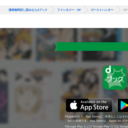
漫画無料試し読みならdブック
ファンタジー・SF
ゴーストハンター
ゴ
Appleのロゴ、App Storeは、米国もしくはそ
Inc.の商標です。App Storeは、Apple In
Google Play および Google Play ロゴは Go