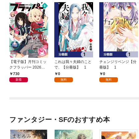
【電子版】月刊コミッ
これは我々夫婦のこと
チェンジリベンジ【分
クフラッパー 2026年9
で、【分冊版】 1
冊版】 1
月号
730
0
0
新着
無料
無料
ファンタジー・SFのおすすめ本