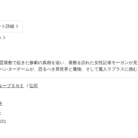
ント詳細
%
霊屋敷で起きた惨劇の真相を追い、屋敷を訪れた女性記者モーガンが見た
ハンターチームが、恐るべき異世界と魔物、そして魔人ラプラスに挑む
ループＳＮＥ
弘司
F
ー
/21