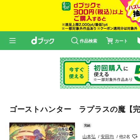
作品検索
カート
ゴーストハンター ラプラスの魔【完
完結
山本弘
安田均
他2名