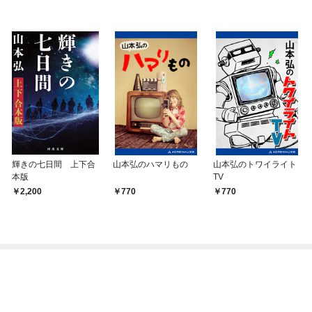
輝きの七日間 上下合
山本弘のハマリもの
山本弘のトワイライト
本版
TV
2,200
770
770