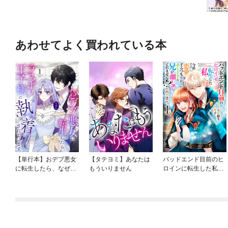
あわせてよく買われている本
【単行本】おデブ悪女
【タテヨミ】あなたは
バッドエンド目前のヒ
に転生したら、なぜか
もういりません
ロインに転生した私、
ラスボス王子様に執着
今世では恋愛するつも
されています
りがチートな兄が離し
てくれません！？@C
OMIC