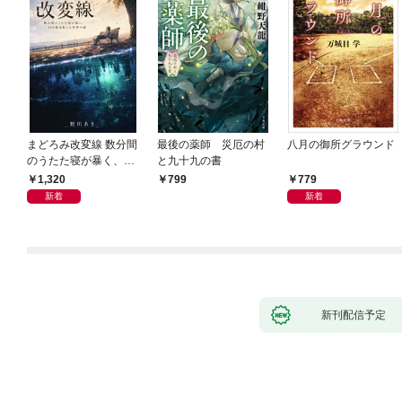
まどろみ改変線 数分間
最後の薬師 災厄の村
八月の御所グラウンド
のうたた寝が暴く、18
と九十九の書
0度反転した世界の謎
1,320
779
799
新着
新着
新刊配信予定