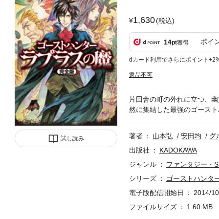
1,630
(税込)
ポイ
14
pt
獲得
dカード利用でさらにポイント+2
返品不可
片田舎の町の外れに立つ、幽
然に集結した最強のゴースト
著者
山本弘
安田均
グ
試し読み
出版社
KADOKAWA
ジャンル
ファンタジー・S
シリーズ
ゴーストハンタ
電子版配信開始日
2014/10
ファイルサイズ
1.60 MB