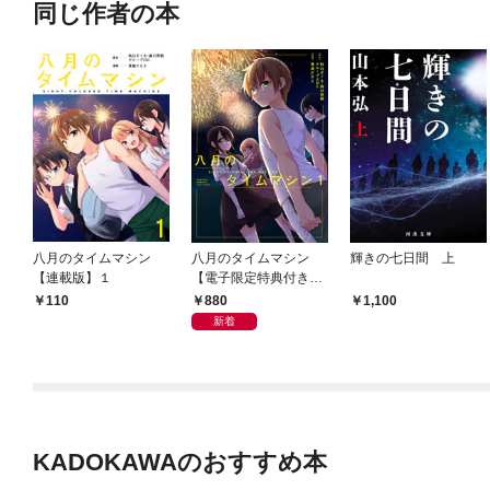
同じ作者の本
八月のタイムマシン
八月のタイムマシン
輝きの七日間 上
【連載版】１
【電子限定特典付き】
(1)
880
110
1,100
新着
KADOKAWAのおすすめ本