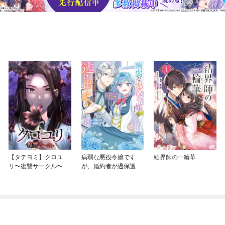
【タテヨミ】クロユ
病弱な悪役令嬢です
結界師の一輪華
リ〜復讐サークル〜
が、婚約者が過保護す
ぎて逃げ出したい(私た
ち犬猿の仲でしたよ
ね！？)