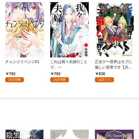
チェンジリベンジ01
これは我々夫婦のこと
乙女ゲー世界はモブに
で、一
厳しい世界です【共和
国編】 ０１
792
792
836
試読増量
試読増量
試読フル