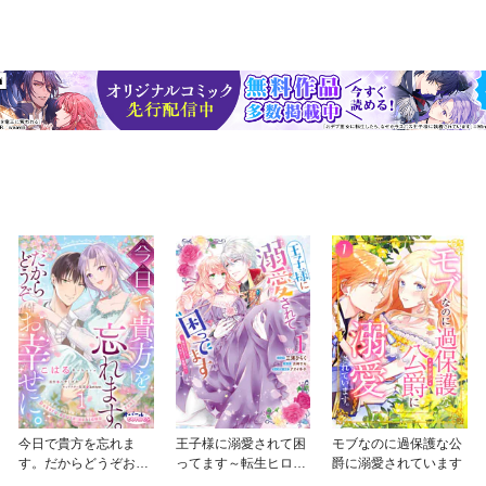
今日で貴方を忘れま
王子様に溺愛されて困
モブなのに過保護な公
す。だからどうぞお幸
ってます～転生ヒロイ
爵に溺愛されています
せに。
ン、乙女ゲーム奮闘記