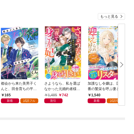
もっと見る
都会から来た美男子く
さようなら、私を選ば
加護なし令嬢は、国一
んと、田舎育ちの平凡
なかった元婚約者様。
番の繁栄を呼ぶ妻とし
男子くん【単話版】1
一夜で大国君主の身ご
て迎えられました～無
165
1,485
742
1,540
巻
もり妃になりました
能と捨てられた私、ど
新着
試読フル
割引
新着
試読増量
【電子限定SS付き】
うやら精霊との架け橋
となっていたようです
～【電子限定SS付き】