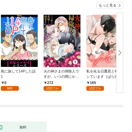
もっと見る
島に旅して14Pした話
火の神さまの掃除人で
私を叱る日鷹君と毎晩
1
すが、いつの間にか花
シています［ばら売
嫁として溺愛されてい
り］ 第1話
0
272
165
ます【単話】（１）
無料
試読フル
試読フル
無料