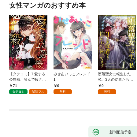
女性マンガのおすすめ本
【タテヨミ】1.愛する
みせあいっこフレンド
堕落聖女に転生した
公爵様、謹んで殺させ
1
私、3人の従者たちに
ていただきます！
抱かれて困ってます 第
71
0
0
1話
タテヨミ
試読フル
無料
無料
新刊配信予定