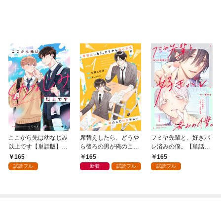
ここから先は幼なじみ
席替えしたら、どうや
フミヤ先輩と、好きバ
以上です【単話版】1
ら後ろの男が俺のこと
レ済みの僕。【単話
巻
好きらしい【単話版】
版】1巻
165
165
165
１巻
試読フル
新着
試読フル
試読フル