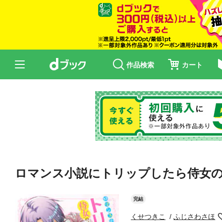
作品検索
カート
ロマンス小説にトリップしたら侍女の
完結
くせつきこ
ふじさわさほ