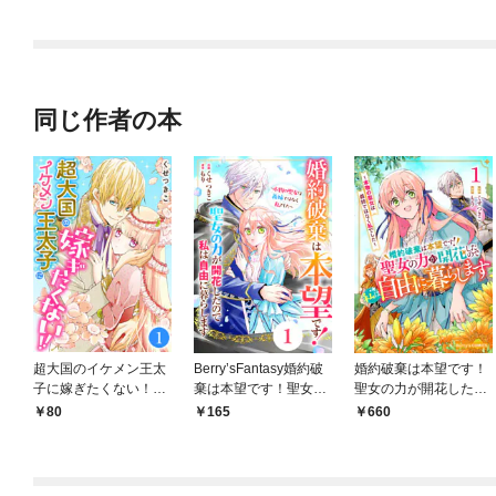
同じ作者の本
超大国のイケメン王太
Berry’sFantasy婚約破
婚約破棄は本望です！
子に嫁ぎたくない！！
棄は本望です！聖女の
聖女の力が開花したの
1話
力が開花したので私は
で私は自由に暮らしま
80
165
660
自由に暮らします～本
す～本物の聖女は義姉
物の聖女は義姉ではな
ではなく私でした～1
く私でした～1巻
巻