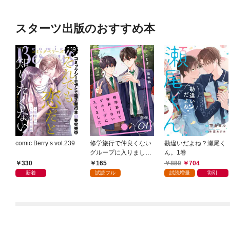
スターツ出版のおすすめ本
comic Berry’s vol.239
修学旅行で仲良くない
勘違いだよね？瀬尾く
グループに入りました
ん。1巻
【単話版】1巻
330
165
880
704
新着
試読フル
試読増量
割引