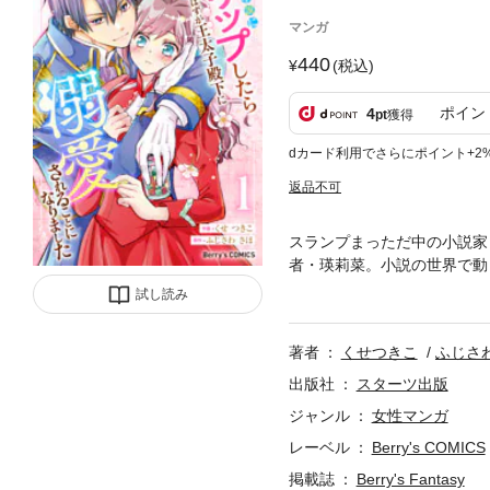
マンガ
440
(税込)
ポイン
4
pt
獲得
dカード利用でさらにポイント+2
返品不可
スランプまっただ中の小説家
者・瑛莉菜。小説の世界で動
して国の存亡が懸かったアイ
試し読み
界にやってきたやよいの弟・
ー、開幕の第1巻！(この作品は電子
著者
くせつきこ
ふじさ
にご注意ください)
出版社
スターツ出版
ジャンル
女性マンガ
レーベル
Berry's COMICS
掲載誌
Berry's Fantasy