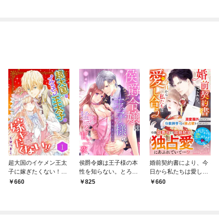
～
超大国のイケメン王太
侯爵令嬢は王子様の本
婚前契約書により、今
子に嫁ぎたくない！！
性を知らない。とろけ
日から私たちは愛し合
（合本版） 1巻
る猛愛と甘い一夜。1
う～溺愛圏外のはず
660
825
660
が、冷徹御曹司は独占
欲を止められない～