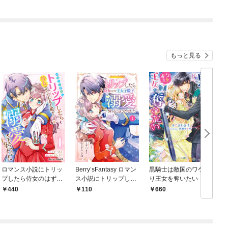
います コミック版
（分冊版）
もっと見る
ロマンス小説にトリッ
Berry’sFantasy ロマン
黒騎士は敵国のワケあ
c
プしたら侍女のはずが
ス小説にトリップした
り王女を奪いたい
王太子殿下に溺愛され
ら侍女のはずが王太子
440
110
660
ることになりました1
殿下に溺愛されること
巻
になりました1巻