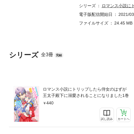
シリーズ
ロマンス小説に
電子版配信開始日
2021/03
ファイルサイズ
24.45 MB
シリーズ
全3冊
完結
ロマンス小説にトリップしたら侍女のはずが
王太子殿下に溺愛されることになりました1巻
440
試し読み
カートへ