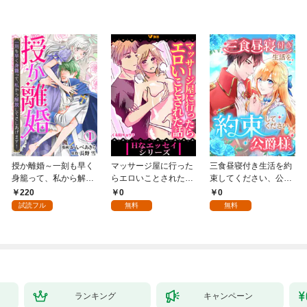
授か離婚～一刻も早く
マッサージ屋に行った
三食昼寝付き生活を約
身籠って、私から解放
らエロいことされた話
束してください、公爵
してさしあげます！1
1
様 1話
220
0
0
試読フル
無料
無料
ランキング
キャンペーン