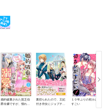
婚約破棄された貧乏伯
裏切られたので、王妃
１０年ぶりの初カレが
爵令嬢ですが、憧れの
付き侍女にジョブチェ
すごい
冷徹王弟に溺愛されて
ンジ！【分冊版】