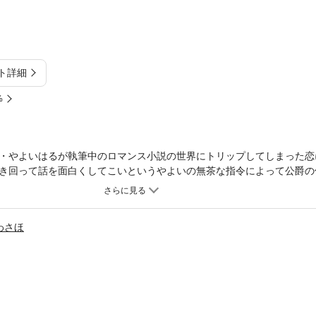
ト詳細
%
・やよいはるが執筆中のロマンス小説の世界にトリップしてしまった恋
き回って話を面白くしてこいというやよいの無茶な指令によって公爵の
テム「禁断の青い果実」の材料を集めることに――!? さらに彼女を追
稀斗と思わぬ形で出会って……。ロマンス小説の世界で真実の愛を探す
コミック誌Berry’s Fantasy Vol. 14・15・16・17に収録され
わさほ