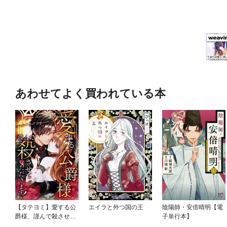
あわせてよく買われている本
【タテヨミ】愛する公
エイラと外つ国の王
陰陽師・安倍晴明【電
爵様、謹んで殺させて
子単行本】
いただきます！