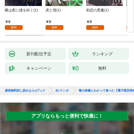
蝶は夜に謎を紡ぐ(1)
虎と僕(1)
初恋の悪魔(1)
天使
を～M
nc
0
0
0
0
無料
無料
無料
新刊配信予定
ランキング
キャンペーン
無料
漫画無料試し読みならdブック
BLマンガ
毒の林檎とわかって食べた【電子限定特
アプリならもっと便利で快適に！