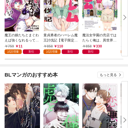
魔王の娘たちとまぐわ
童貞勇者のハーレム魔
魔法女学園の売店では
夫婦
えば強くなれるって本
王討伐記【電子限定特
たらく俺は、異世界か
ファ
当ですか？【特典ペー
典付き】 (1)
ら召喚された『ハーレ
った
759
11
858
110
858
330
8
パー付き】【カラーペ
ム先生』です。 (1)
(1)
試読増量
割引
試読増量
割引
割引
試
ージ増量版】 (1)
BLマンガのおすすめ本
もっと見る