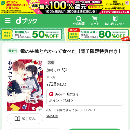
作品検索
カート
はじめての方へ
毒の林檎とわかって食べた【電子限定特典付き】
最新刊
完結
加村カロ
マンガ
726
(税込)
6
pt
獲得
ポイント詳細
dカード利用でさらにポイント+2%
返品不可
試し読み