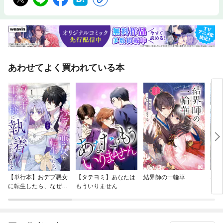
あわせてよく買われている本
【単行本】おデブ悪女
【タテヨミ】あなたは
結界師の一輪華
バッ
に転生したら、なぜか
もういりません
ロイ
ラスボス王子様に執着
今世
されています
りが
てく
OMI