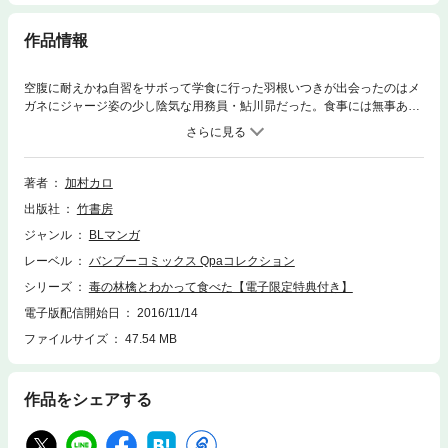
作品情報
空腹に耐えかね自習をサボって学食に行った羽根いつきが出会ったのはメ
ガネにジャージ姿の少し陰気な用務員・鮎川昴だった。食事には無事あり
つけたものの、サボったのがバレてペナルティーで1週間の課題提出を言
いつけられ、仕方なく向かった図書室でひとり机に向かう鮎川と再び出会
う。課題の進まない姿に勉強を見てもらえることになり、少しずつ距離が
近づいたある雨の降る日、図書室で情事に耽る生徒を見つけ煽られてしま
著者
加村カロ
い――。他、デビュー作、読み切り含め3篇収録。★単行本カバー下イラ
出版社
竹書房
スト収録★【電子限定で描き下ろしの４ページ漫画が収録されていま
す。】
ジャンル
BLマンガ
レーベル
バンブーコミックス Qpaコレクション
シリーズ
毒の林檎とわかって食べた【電子限定特典付き】
電子版配信開始日
2016/11/14
ファイルサイズ
47.54 MB
作品をシェアする