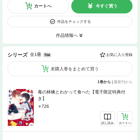
カートへ
今すぐ買う
作品をチェックする
作品情報へ
全1冊
シリーズ
お気に入り登録
完結
未購入巻をまとめて買う
1巻から
|
最新刊から
毒の林檎とわかって食べた【電子限定特典付
き】
726
試し読み
カートへ