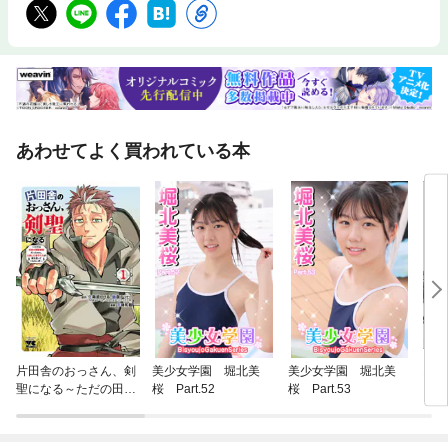
あわせてよく買われている本
片田舎のおっさん、剣
美少女学園 堀北美
美少女学園 堀北美
おい
聖になる～ただの田舎
桜 Part.52
桜 Part.53
の剣術師範だったの
に、大成した弟子たち
が俺を放ってくれない