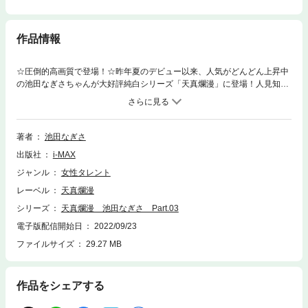
作品情報
☆圧倒的高画質で登場！☆昨年夏のデビュー以来、人気がどんどん上昇中
の池田なぎさちゃんが大好評純白シリーズ「天真爛漫」に登場！人見知り
でおとなしいなぎさちゃんの佇まいと純白の衣装がピッタリ合います。な
ぎさちゃんの美少女感が際立つ天真爛漫、今作も注目の写真集です！池田
なぎさ「天真爛漫」シリーズ第3弾（Ver.2）出演：池田なぎさ収録ペー
ジ：126ページ収録衣装：体操服（ブルマ）・レオタード・部屋着・コス
著者
池田なぎさ
プレビキニ（犬）モデル：撮影時の年齢は１８歳未満です
出版社
i-MAX
ジャンル
女性タレント
レーベル
天真爛漫
シリーズ
天真爛漫 池田なぎさ Part.03
電子版配信開始日
2022/09/23
ファイルサイズ
29.27 MB
作品をシェアする