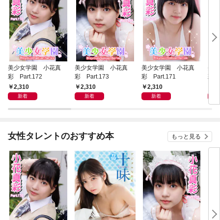
美少女学園 小花真
美少女学園 小花真
美少女学園 小花真
美少
彩 Part.172
彩 Part.173
彩 Part.171
彩 P
2,310
2,310
2,310
2,
新着
新着
新着
女性タレントのおすすめ本
もっと見る