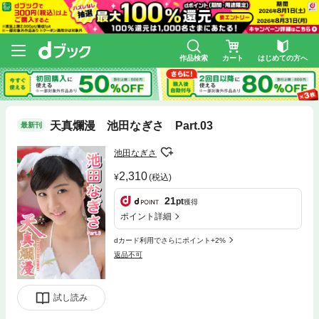
作品検索
カート
はじめての方へ
天真爛漫 池田なぎさ Part.03
最新刊
池田なぎさ
2,310
(税込)
21
pt
獲得
ポイント詳細
dカード利用でさらにポイント+2%
返品不可
試し読み