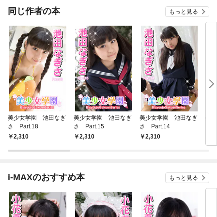
件～
同じ作者の本
もっと見る
美少女学園 池田なぎ
美少女学園 池田なぎ
美少女学園 池田なぎ
美少
さ Part.18
さ Part.15
さ Part.14
さ P
2,310
2,310
2,310
2,
i-MAXのおすすめ本
もっと見る