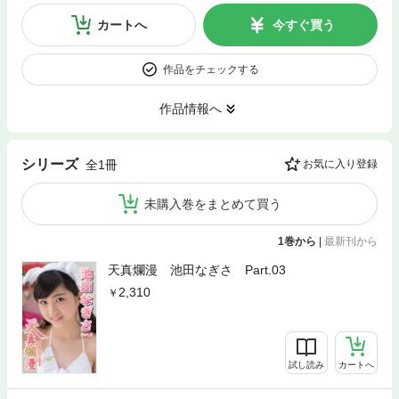
カートへ
今すぐ買う
作品をチェックする
作品情報へ
シリーズ
全1冊
お気に入り登録
未購入巻をまとめて買う
1巻から
|
最新刊から
天真爛漫 池田なぎさ Part.03
2,310
試し読み
カートへ