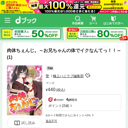
作品検索
カート
はじめての方へ
肉体ちぇんじ。～お兄ちゃんの体でイクなんてっ！！～
(1)
完結
聖
極上ハニラブ編集部
マンガ
440
(税込)
4
pt
獲得
ポイント詳細
dカード利用でさらにポイント+2%
返品不可
試し読み