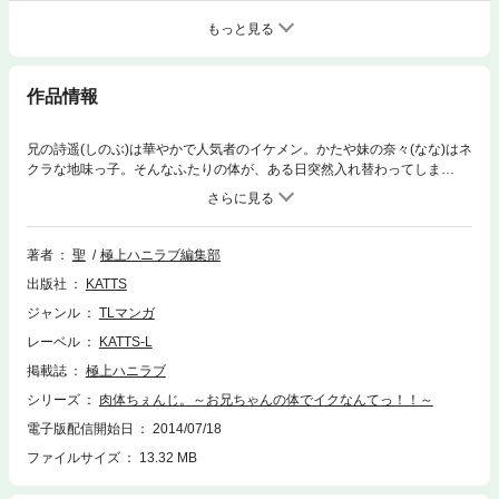
もっと見る
作品情報
兄の詩遥(しのぶ)は華やかで人気者のイケメン。かたや妹の奈々(なな)はネ
クラな地味っ子。そんなふたりの体が、ある日突然入れ替わってしま
い！？「あ…っ、先からなんか出てるぅ…」大好きな兄の肉体に発情し、
欲望に負けて自らシゴいているところを見られてしまう奈々。その瞬間、
ドSな微笑みを浮かべた詩遥は、彼女を押し倒し…！？この時まで奈々は
知らなかった。兄のおそろしく歪んだ「本性」を…！！
著者
聖
極上ハニラブ編集部
出版社
KATTS
ジャンル
TLマンガ
レーベル
KATTS-L
掲載誌
極上ハニラブ
シリーズ
肉体ちぇんじ。～お兄ちゃんの体でイクなんてっ！！～
電子版配信開始日
2014/07/18
ファイルサイズ
13.32 MB