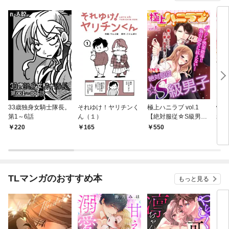
33歳独身女騎士隊長。
それゆけ！ヤリチンく
極上ハニラブ vol.1
快感
第1～6話
ん（１）
【絶対服従☆S級男
れの
子】
でつ
220
165
550
2
TLマンガのおすすめ本
もっと見る