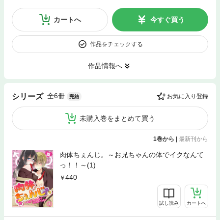
カートへ
今すぐ買う
作品をチェックする
作品情報へ
全6冊
シリーズ
お気に入り登録
完結
未購入巻をまとめて買う
1巻から
|
最新刊から
肉体ちぇんじ。～お兄ちゃんの体でイクなんて
っ！！～(1)
440
試し読み
カートへ