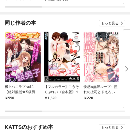
ｓ ｉｎ ｏｕｒ Ｈ
当主
ａｎｄｓ！
た。
同じ作者の本
もっと見る
極上ハニラブ vol.1
【フルカラー】こうそ
快感∞無限ループ～憧
調香
【絶対服従☆S級男
くぷれい《合本版》１
れの上司とドえろい夢
の官
子】
でつながって～(1)
が甘
550
1,320
220
2
う～(
KATTSのおすすめ本
もっと見る