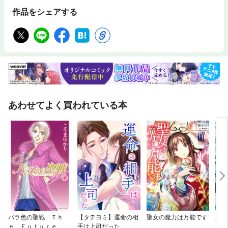
作品をシェアする
あわせてよく買われている本
バラ色の聖戦 Ｔｈ
【タテヨミ】運命の相
聖女の魔力は万能です
水無
ｅ Ｆｕｔｕｒｅ ｉ
手は上司だった
六歳