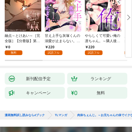
融点～とけあい～［完
甘え上手な灰塚くんの
やらしくて可愛い俺の
資産
全版］【分冊版】第1
溺愛が止まらない。純
凛ちゃん。～隣人後輩
装御
話
情で、健気で…絶倫！
くんのイキすぎた執着
イジ
0
220
220
1
(1)
にハメ堕とされる～(1)
感じ
無料
試読フル
試読フル
試
【電
き】
新刊配信予定
ランキング
キャンペーン
無料
漫画無料試し読みならdブック
TLマンガ
肉体ちぇんじ。～お兄ちゃんの体でイク