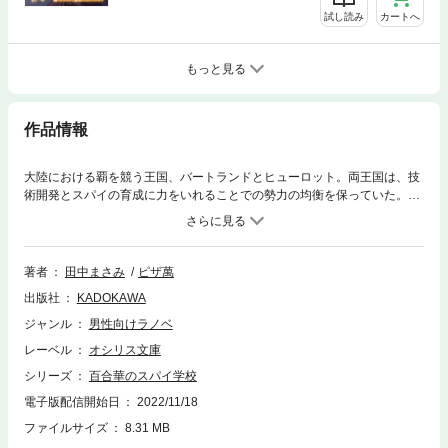
試し読み
カートへ
もっと見る
作品情報
大陸における覇を競う王国、バートランドとヒューロット。両王国は、技
術開発とスパイの育成に力をいれることでの勢力の均衡を保っていた。セ
シリア・フィリスは、そんなバートランドの名門スパイ学校に合格した女
子学生だ。憧れている伝説のスパイのように活躍する日を夢見て入学した
セシリアだが、女教師とマンツーマンで行なう個人授業が「快楽に耐える
訓練」と称したちょっと変わったものばかりで――。百合×拘束×スパイ調
著者
田中まさみ
ピザ萬
教ファンタジー！
出版社
KADOKAWA
ジャンル
男性向けラノベ
レーベル
オシリス文庫
シリーズ
百合華のスパイ学校
電子版配信開始日
2022/11/18
ファイルサイズ
8.31 MB