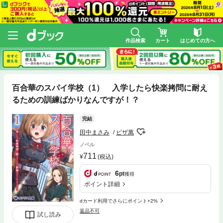
作品検索
カート
はじめての方へ
百合華のスパイ学校（1） 入学したら快楽拷問に耐え
るための訓練ばかりなんですが！？
完結
田中まさみ
ピザ萬
ノベル
711
(税込)
6
pt
獲得
ポイント詳細
dカード利用でさらにポイント+2%
返品不可
試し読み