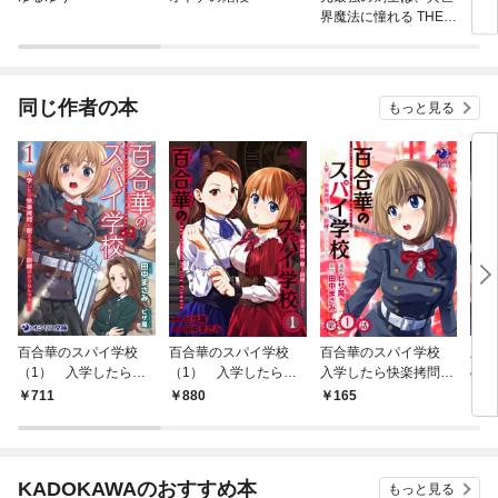
界魔法に憧れる THE C
るに
OMIC
同じ作者の本
もっと見る
百合華のスパイ学校
百合華のスパイ学校
百合華のスパイ学校
王立
（1） 入学したら快
（1） 入学したら快
入学したら快楽拷問に
の風
楽拷問に耐えるための
楽拷問に耐える訓練ば
耐える訓練ばかりなん
違反
711
880
165
7
訓練ばかりなんです
かりなんですが！？
ですが！？【第1話】
手責
が！？
KADOKAWAのおすすめ本
もっと見る