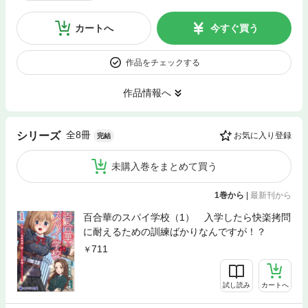
カートへ
今すぐ買う
作品をチェックする
作品情報へ
全8冊
シリーズ
お気に入り登録
完結
未購入巻をまとめて買う
1巻から
|
最新刊から
百合華のスパイ学校（1） 入学したら快楽拷問
に耐えるための訓練ばかりなんですが！？
711
試し読み
カートへ