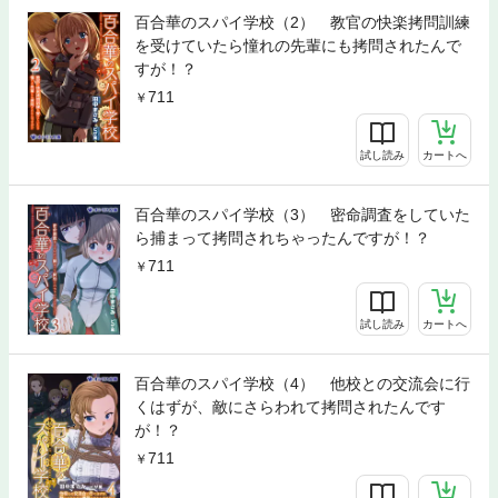
百合華のスパイ学校（2） 教官の快楽拷問訓練
を受けていたら憧れの先輩にも拷問されたんで
すが！？
711
試し読み
カートへ
百合華のスパイ学校（3） 密命調査をしていた
ら捕まって拷問されちゃったんですが！？
711
試し読み
カートへ
百合華のスパイ学校（4） 他校との交流会に行
くはずが、敵にさらわれて拷問されたんです
が！？
711