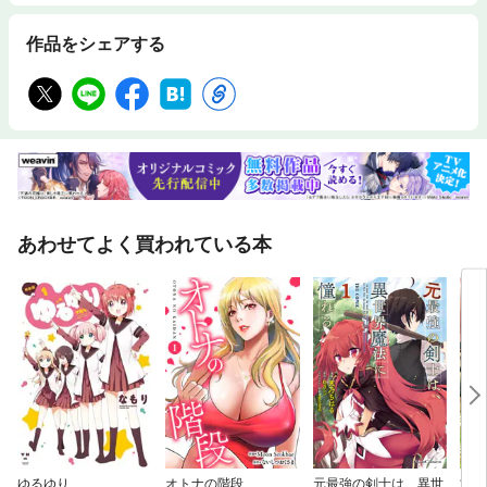
作品をシェアする
あわせてよく買われている本
ゆるゆり
オトナの階段
元最強の剣士は、異世
甘く