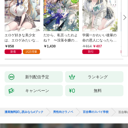
エロゲ好きな美少女
だから、私言ったわよ
学園一かわいい後輩の
くた
は、エロゲみたいなこ
ね？ 〜没落令嬢の案
命の恩人になったら、
ども
と全部シてほしい【電
外楽しい領地改革〜
通い妻になって関係を
858
814
407
8
1,430
子ＳＳ特典付き】
迫ってくる。
新着
試読増量
割引
新刊配信予定
ランキング
キャンペーン
無料
漫画無料試し読みならdブック
男性向けラノベ
百合華のスパイ学校
百合華