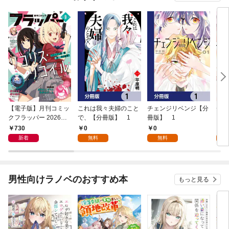
【電子版】月刊コミッ
これは我々夫婦のこと
チェンジリベンジ【分
チェ
クフラッパー 2026年9
で、【分冊版】 1
冊版】 1
月号
730
0
0
7
新着
無料
無料
試
男性向けラノベのおすすめ本
もっと見る