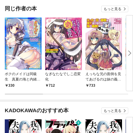
同じ作者の本
もっと見る
ボクのメイドは同級
なぎなたなでしこ恋変
えっちな兄の面倒を見
ふ
生 真夏の海と内緒の
化
てあげるのは妹の義
1本
夜
務！
330
712
733
6
KADOKAWAのおすすめ本
もっと見る