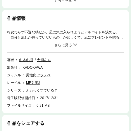
もっと見る
作品情報
相変わらず不遜な橘だが、凪に気に入られようとアルバイトを決める。
「自分と凪しか持っていないもの」が欲しくて、凪にプレゼントを贈るこ
とにしたのだ。ところが当然のように橘の働きぶりはぎこちない。「……
ごちゅうもんは、なんめいさまですか……？」うーん、いささか不安
が……。凪と橘のスクールコメディ第四弾！
著者
冬木冬樹
犬洞あん
出版社
KADOKAWA
ジャンル
男性向けラノベ
レーベル
MF文庫J
シリーズ
ふぉっくすている？
電子版配信開始日
2017/12/31
ファイルサイズ
6.91 MB
作品をシェアする