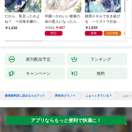
だから、私言ったわよ
学園一かわいい後輩の
雑用スキルで生き延び
天才
ね？ 〜没落令嬢の案
命の恩人になったら、
る —リストラ社会人
私の
外楽しい領地改革〜
通い妻になって関係を
のソロダンジョン攻略
戻っ
814
407
1,650
1,
1,430
迫ってくる。
記—
して
割引
新着
試読増量
新刊配信予定
ランキング
キャンペーン
無料
漫画無料試し読みならdブック
男性向けラノベ
ふぉっくすている？
ふぉっ
アプリならもっと便利で快適に！