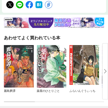
あわせてよく買われている本
麗島夢譚
薬屋のひとりごと
ふらいんぐうぃっち
【単
に転
ラス
され