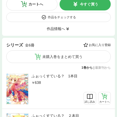
カートへ
今すぐ買う
作品をチェックする
作品情報へ
シリーズ
全6冊
お気に入り登録
未購入巻をまとめて買う
1巻から
|
最新刊から
ふぉっくすている？ 1本目
638
試し読み
カートへ
ふぉっくすている？ ２本目