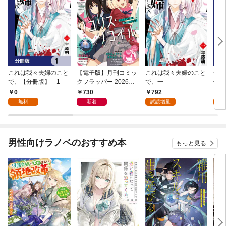
これは我々夫婦のこと
【電子版】月刊コミッ
これは我々夫婦のこと
チェ
で、【分冊版】 1
クフラッパー 2026年9
で、一
冊版
月号
0
730
792
0
無料
新着
試読増量
男性向けラノベのおすすめ本
もっと見る