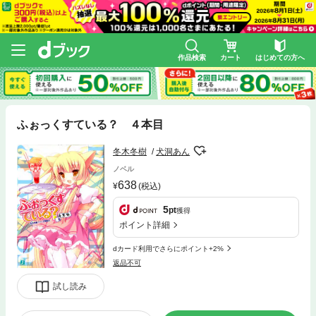
作品検索
カート
はじめての方へ
ふぉっくすている？ ４本目
冬木冬樹
犬洞あん
ノベル
638
(税込)
5
pt
獲得
ポイント詳細
dカード利用でさらにポイント+2%
返品不可
試し読み