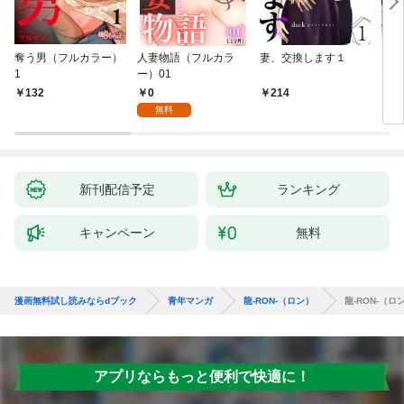
奪う男（フルカラー）
人妻物語（フルカラ
妻、交換します１
ごめ
1
ー）01
ない
0
132
214
1
無料
新刊配信予定
ランキング
キャンペーン
無料
漫画無料試し読みならdブック
青年マンガ
龍-RON-（ロン）
龍-RON-（
アプリならもっと便利で快適に！