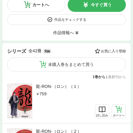
カートへ
今すぐ買う
作品をチェックする
作品情報へ
全42冊
シリーズ
お気に入り登録
完結
未購入巻をまとめて買う
1巻から
|
最新刊から
龍-RON-（ロン）（１）
759
試し読み
カートへ
龍-RON-（ロン）（２）