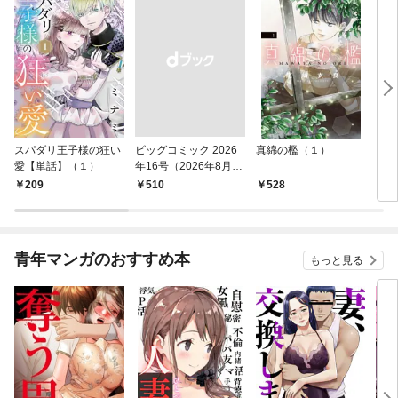
スパダリ王子様の狂い
ビッグコミック 2026
真綿の檻（１）
こん
愛【単話】（１）
年16号（2026年8月7
（１
日発売）
209
￥510
528
5
青年マンガのおすすめ本
もっと見る