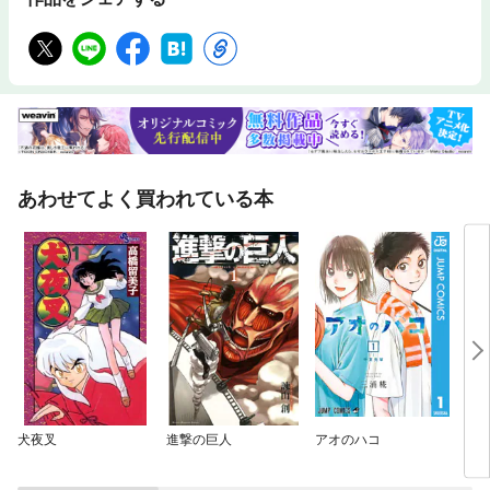
あわせてよく買われている本
犬夜叉
進撃の巨人
アオのハコ
らん