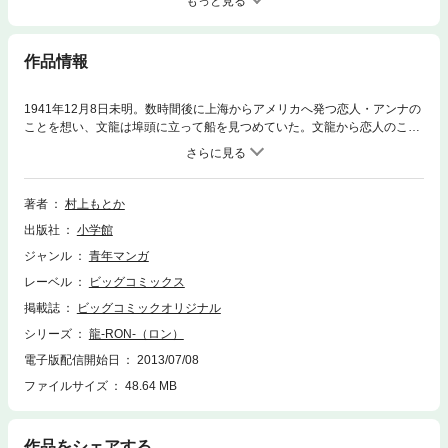
もっと見る
作品情報
1941年12月8日未明。数時間後に上海からアメリカへ発つ恋人・アンナの
ことを想い、文龍は埠頭に立って船を見つめていた。文龍から恋人のこと
を聞いた龍は、かつて自分も愛する女性と引き離されたことを語る。その
時、上海港に火の手が上がった！！日本と英米の間に、ついに大東亜戦争
が勃発。アンナのことが気掛かりな文龍は……。
著者
村上もとか
出版社
小学館
ジャンル
青年マンガ
レーベル
ビッグコミックス
掲載誌
ビッグコミックオリジナル
シリーズ
龍-RON-（ロン）
電子版配信開始日
2013/07/08
ファイルサイズ
48.64 MB
作品をシェアする