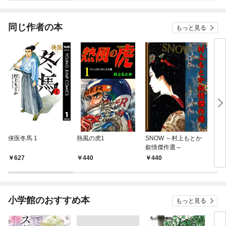
同じ作者の本
もっと見る
侠医冬馬 1
熱風の虎1
SNOW ～村上もとか
メロ
叙情傑作選～
627
440
440
4
小学館のおすすめ本
もっと見る