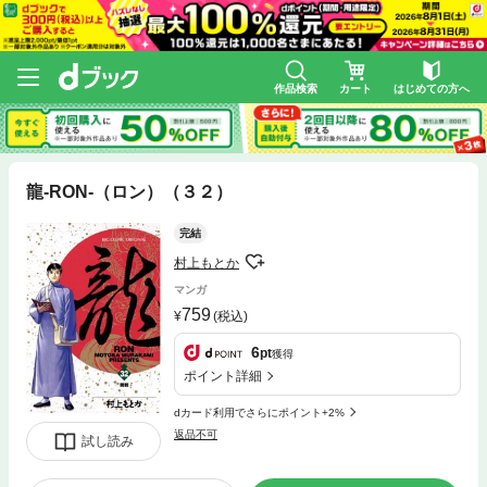
作品検索
カート
はじめての方へ
龍-RON-（ロン）（３２）
完結
村上もとか
マンガ
759
(税込)
6
pt
獲得
ポイント詳細
dカード利用でさらにポイント+2%
返品不可
試し読み