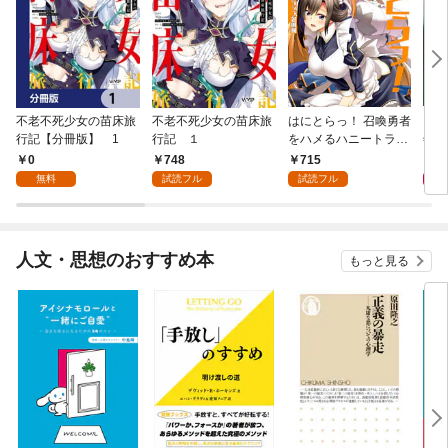
不老不死少女の苗床旅
不老不死少女の苗床旅
はにとらっ！ 召喚勇者
ダ・
行記【分冊版】 1
行記 １
をハメるハニートラッ
年9
プ包囲網 1
0
748
715
9
無料
試読フル
試読フル
人文・思想のおすすめ本
もっと見る