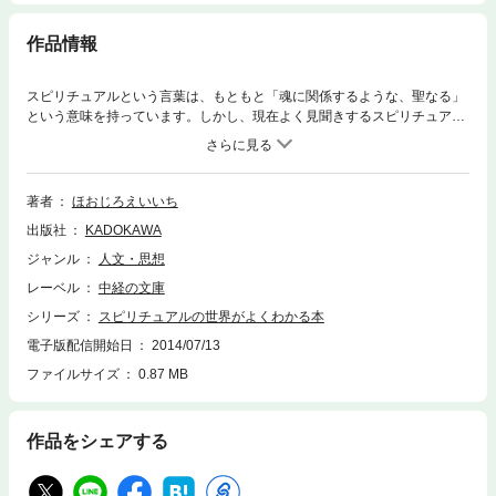
作品情報
スピリチュアルという言葉は、もともと「魂に関係するような、聖なる」
という意味を持っています。しかし、現在よく見聞きするスピリチュアル
については、何か怪しい思いを抱いている人も多いのではないでしょう
か。本書は、科学ジャーナリストである著者が、スピリチュアルの世界を
最先端の科学から解くとどうなるかを、人間関係や食事など、日常生活の
トピックに即しながらわかりやすく解説しています。
著者
ほおじろえいいち
出版社
KADOKAWA
ジャンル
人文・思想
レーベル
中経の文庫
シリーズ
スピリチュアルの世界がよくわかる本
電子版配信開始日
2014/07/13
ファイルサイズ
0.87 MB
作品をシェアする