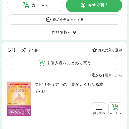
カートへ
今すぐ買う
作品をチェックする
作品情報へ
シリーズ
全1冊
お気に入り登録
未購入巻をまとめて買う
1巻から
|
最新刊から
スピリチュアルの世界がよくわかる本
607
試し読み
カートへ