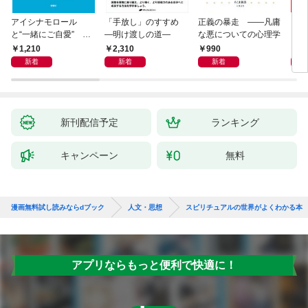
アイシナモロール
「手放し」のすすめ
正義の暴走 ――凡庸
リヴ
と“一緒にご自愛” ～
―明け渡しの道―
な悪についての心理学
イト
自分を好きになるため
1,210
2,310
990
2,
の56のコツ～
新着
新着
新着
新刊配信予定
ランキング
キャンペーン
無料
漫画無料試し読みならdブック
人文・思想
スピリチュアルの世界がよくわかる本
アプリならもっと便利で快適に！