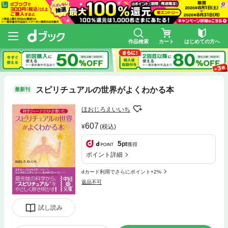
作品検索
カート
はじめての方へ
スピリチュアルの世界がよくわかる本
最新刊
ほおじろえいいち
607
(税込)
5
pt
獲得
ポイント詳細
dカード利用でさらにポイント+2%
返品不可
試し読み