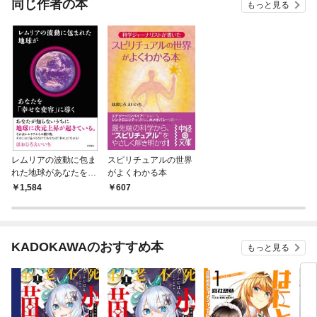
同じ作者の本
もっと見る
レムリアの波動に包ま
スピリチュアルの世界
れた地球があなたを
がよくわかる本
「幸せな変容」に導く
1,584
607
KADOKAWAのおすすめ本
もっと見る