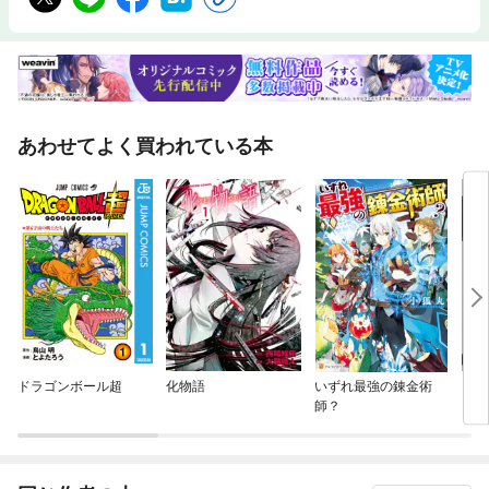
あわせてよく買われている本
ドラゴンボール超
化物語
いずれ最強の錬金術
おか
師？