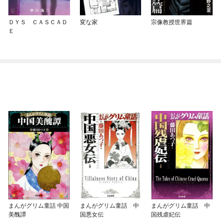
ＤＹＳ ＣＡＳＣＡＤ
変な家
宗像教授世界篇
Ｅ
まんがグリム童話 中国
まんがグリム童話 中
まんがグリム童話 中
美醜譚
国悪女伝
国残虐妃伝