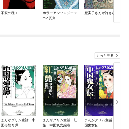
不安の種＋
ホラーアンソロジーco
魔実子さんが許さない
mic 死角
もっと見る
まんがグリム童話 中
まんがグリム童話 紅
まんがグリム童話 中
国毒婦奇譚
艶 中国妖女絵巻
国鬼女伝