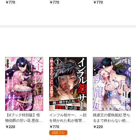
770
770
770
【dブック特別版】怪
インフル怨サー。 ～顔
残虐王の愛執寵妃 堕ち
物伯爵の甘い花 悪役令
を焼かれた私が復讐を
るまで終わらない絶頂
嬢はベッドで乱れ散る
誓った日～ （1）
夜伽で囚われて（分冊
770
220
220
（分冊版） 【第1
版） 【第1話】
試読フル