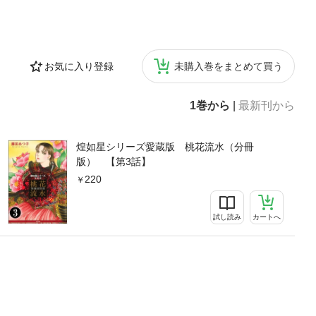
お気に入り登録
未購入巻をまとめて買う
1巻から
|
最新刊から
煌如星シリーズ愛蔵版 桃花流水（分冊
版） 【第3話】
220
試し読み
カートへ