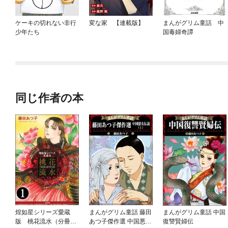
ケーキの切れない非行
変な家 【連載版】
まんがグリム童話 中
少年たち
国毒婦奇譚
同じ作者の本
煌如星シリーズ愛蔵
まんがグリム童話 藤田
まんがグリム童話 中国
版 桃花流水（分冊
あつ子傑作選 中国悪女
復讐賢婦伝