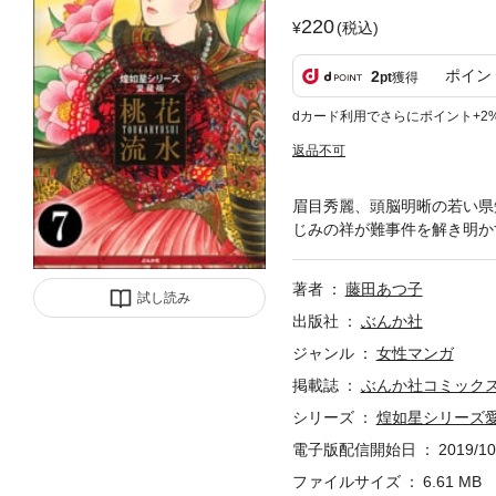
220
(税込)
ポイン
2
pt
獲得
dカード利用でさらにポイント+2
返品不可
眉目秀麗、頭脳明晰の若い県
じみの祥が難事件を解き明かす
著者
藤田あつ子
試し読み
出版社
ぶんか社
ジャンル
女性マンガ
掲載誌
ぶんか社コミック
シリーズ
煌如星シリーズ
電子版配信開始日
2019/10
ファイルサイズ
6.61 MB