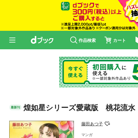
作品検索
カート
煌如星シリーズ愛蔵版 桃花流水
最新刊
藤田あつ子
マンガ