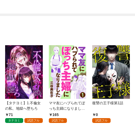
話】
【タテヨミ】1.不倫女
ママ友にハブられてぼ
復讐の王子様第1話
の私、地獄へ堕ちろ
っち主婦になりました
【分冊版】 1
71
165
0
タテヨミ
試読フル
試読フル
試読フル