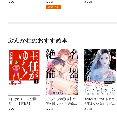
版） 【第1話】
伝説 （1）
770
220
770
試読フル
ぶんか社のおすすめ本
主任がゆく！（分冊
【dブック特別版】幸
DINKsのトツキトオカ
版） 【第1話】
薄名器ちゃんと絶倫エ
「産まない女」はダメ
リートくん むさぼりエ
ですか？（分冊版）
220
220
220
ッチが甘すぎる（分冊
【第1話】