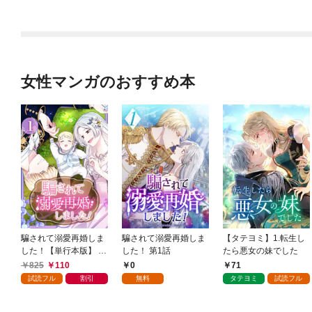
版） 【第1話】
女性マンガのおすすめ本
騙されて溺愛再婚しま
騙されて溺愛再婚しま
【タテヨミ】1.転生し
した！【単行本版】 1
した！ 第1話
たら悪女の妹でした
巻
825
110
0
71
試読フル
割引
無料
タテヨミ
試読フル