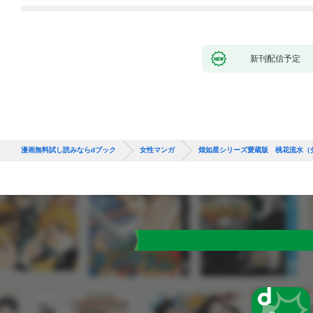
新刊配信予定
漫画無料試し読みならdブック
女性マンガ
煌如星シリーズ愛蔵版 桃花流水（