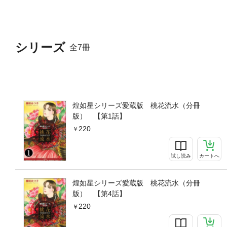
シリーズ
全7冊
煌如星シリーズ愛蔵版 桃花流水（分冊
版） 【第1話】
220
試し読み
カートへ
煌如星シリーズ愛蔵版 桃花流水（分冊
版） 【第4話】
220