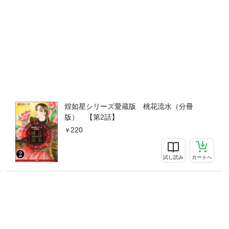
煌如星シリーズ愛蔵版 桃花流水（分冊
版） 【第2話】
220
試し読み
カートへ