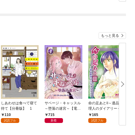
式は夢の中で！？
【第1話】
もっと見る
しあわせは食べて寝て
サベージ・キャッスル
命の足あとⅡ～遺品整
待て【分冊版】 1
～堕落の迷宮～【電子
理人のダイアリー～
単行本版】 第1巻
1巻
110
715
165
試読フル
新着
試読フル