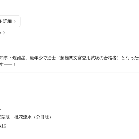
ト詳細
%
知事・煌如星。最年少で進士（超難関文官登用試験の合格者）となった
――!!
ス
愛蔵版 桃花流水（分冊版）
/16