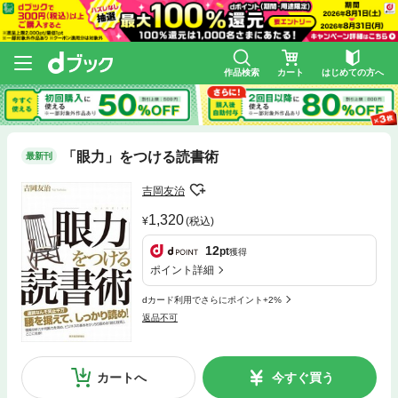
作品検索
カート
はじめての方へ
「眼力」をつける読書術
最新刊
吉岡友治
1,320
(税込)
12
pt
獲得
ポイント詳細
dカード利用でさらにポイント+2%
返品不可
カートへ
今すぐ買う