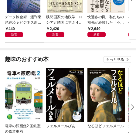
データ錬金術―週刊東
狭間国家の地政学―ロ
快適さの罠―私たちの
石橋
洋経済ｅビジネス新書
シア近隣国に学ぶ４つ
祖先が経験した「不快
―大
Ｎo.493
の生き残り戦略
さ」が人生を充実させ
９）
440
2,420
2,640
2
る
２０
新着
新着
新着
趣味のおすすめ本
もっと見る
電車の顔図鑑2 国鉄型
フェルメールぴあ
なるほどフェルメール
大人
の鉄道車両
ハン