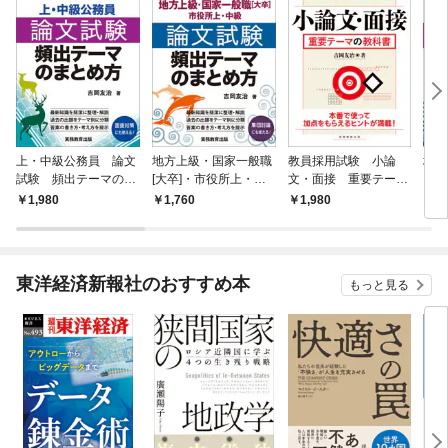
上・中級公務員 論文
地方上級・国家一般職
教員採用試験 小論
地方
試験 頻出テーマのま
[大卒]・市役所上・中
文・面接 重要テーマ
［大
とめ方 2027年度版
級 論文試験 頻出テ
の教科書
中級
1,980
1,760
1,980
1,
ーマのまとめ方 202
テー
6年度版
25
東洋経済新報社のおすすめ本
もっと見る