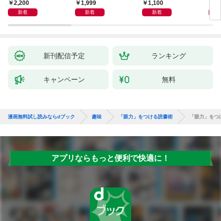
2,200
1,999
1,100
1,
新着
新着
新着
新刊配信予定
ランキング
キャンペーン
無料
漫画無料試し読みならdブック
趣味
「眼力」をつける読書術
「眼力」をつ
アプリならもっと便利で快適に！