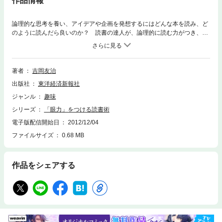
作品情報
論理的な思考を養い、アイデアや企画を発想するにはどんな本を読み、ど
のように読んだら良いのか？ 読書の達人が、論理的に読む力がつき、問
題解決につながる読書法を解説する。【主な内容】第１章 読書はなぜ必
要なのか？ / 第２章 ジャンル別の読み方 / 第３章 技術を知れば、視点
が変わる / 第４章 何を読むべきか？ / 第５章 読むための環境づくり / 第
６章 読んでからどうする？
著者
吉岡友治
出版社
東洋経済新報社
ジャンル
趣味
シリーズ
「眼力」をつける読書術
電子版配信開始日
2012/12/04
ファイルサイズ
0.68 MB
作品をシェアする