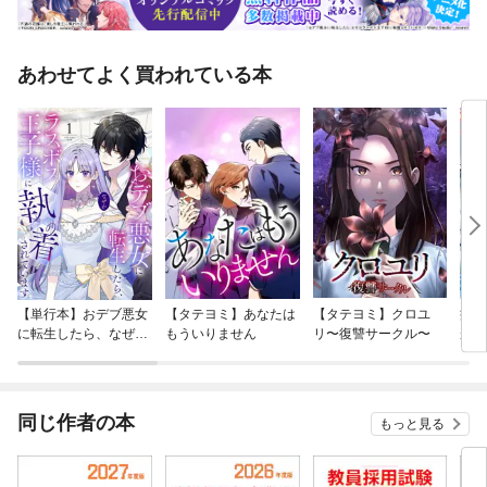
あわせてよく買われている本
【単行本】おデブ悪女
【タテヨミ】あなたは
【タテヨミ】クロユ
病弱
に転生したら、なぜか
もういりません
リ〜復讐サークル〜
が、
ラスボス王子様に執着
ぎて
されています
たち
ね！
同じ作者の本
もっと見る