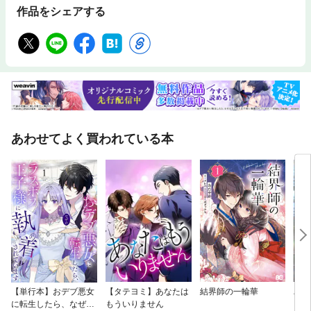
作品をシェアする
あわせてよく買われている本
【単行本】おデブ悪女
【タテヨミ】あなたは
結界師の一輪華
バッ
に転生したら、なぜか
もういりません
ロイ