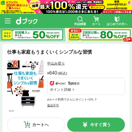
作品検索
カート
はじめての方へ
仕事も家庭もうまくいくシンプルな習慣
中山み登り
640
(税込)
5
pt
獲得
ポイント詳細
dカード利用でさらにポイント+2%
返品不可
カートへ
今すぐ買う