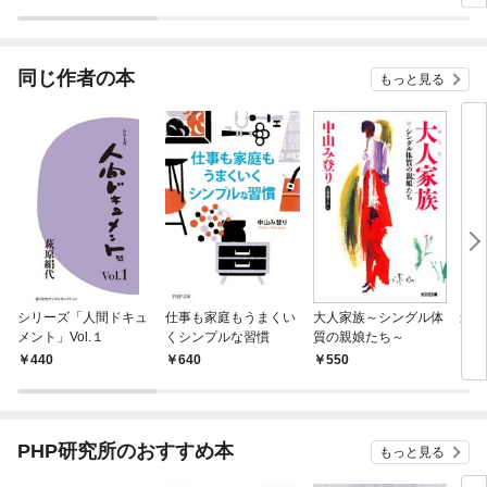
ラスボス王子様に執着
今世
されています
りが
てく
OMI
同じ作者の本
もっと見る
シリーズ「人間ドキュ
仕事も家庭もうまくい
大人家族～シングル体
最後
メント」Vol.１
くシンプルな習慣
質の親娘たち～
んで
いけ
440
640
550
5
PHP研究所のおすすめ本
もっと見る