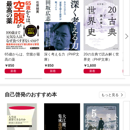
65歳からは、空腹が最
深く考える力（PHP文
20の古典で読み解く世
面白
高の薬
庫）
界史（PHP文庫）
恐竜
850
850
1,600
9
新着
新着
新着
自己啓発のおすすめ本
もっと見る