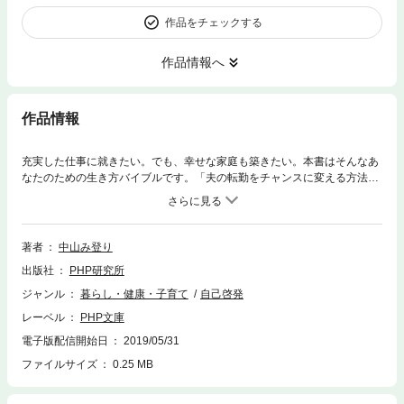
作品をチェックする
作品情報へ
作品情報
充実した仕事に就きたい。でも、幸せな家庭も築きたい。本書はそんなあ
なたのための生き方バイブルです。「夫の転勤をチャンスに変える方法」
「子育てのサポーターを増やすヒント」「再就職のための学び」など、仕
事と家庭を両立させてきた女性たちの体験談から、自分らしく幸せに生き
るためのシンプルな習慣を探ります。心配しなくても大丈夫。きっとうま
くいきます！
著者
中山み登り
出版社
PHP研究所
ジャンル
暮らし・健康・子育て
自己啓発
レーベル
PHP文庫
電子版配信開始日
2019/05/31
ファイルサイズ
0.25 MB