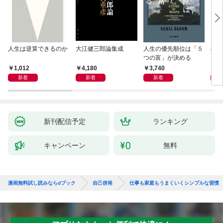
人生は逆算できるのか
大江健三郎論集成
人生の優先順位は「５
極限
つの富」が決める
1,012
4,180
3,740
2,
新着
新着
新着
新刊配信予定
ランキング
キャンペーン
無料
漫画無料試し読みならdブック
自己啓発
仕事も家庭もうまくいくシンプルな習慣