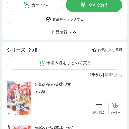
カートへ
今すぐ買う
作品をチェックする
作品情報へ
シリーズ
全3冊
お気に入り登録
未購入巻をまとめて買う
1巻から
|
最新刊から
焦焔の街の英雄少女
638
試し読み
カートへ
焦焔の街の英雄少女2