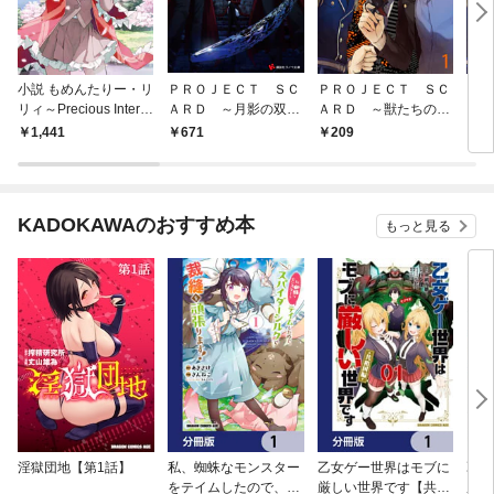
小説 もめんたりー・リ
ＰＲＯＪＥＣＴ ＳＣ
ＰＲＯＪＥＣＴ ＳＣ
ＰＲ
リィ～Precious Interlu
ＡＲＤ ～月影の双翼
ＡＲＤ ～獣たちの正
ＡＲ
des～ 1
～
義～（１）
義～
1,441
671
209
7
KADOKAWAのおすすめ本
もっと見る
淫獄団地【第1話】
私、蜘蛛なモンスター
乙女ゲー世界はモブに
乙女
をテイムしたので、ス
厳しい世界です【共和
厳し