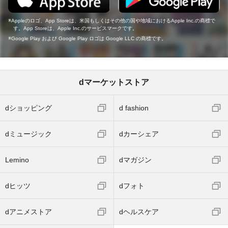
Appleのロゴ、App Storeは、米国もしくはその他の国や地域におけるApple Inc.の商標で
す。App Storeは、Apple Inc.のサービスマークです。
Google Play および Google Play ロゴは Google LLC の商標です。
dマーケットストア
dショッピング
d fashion
dミュージック
dカーシェア
Lemino
dマガジン
dヒッツ
dフォト
dアニメストア
dヘルスケア