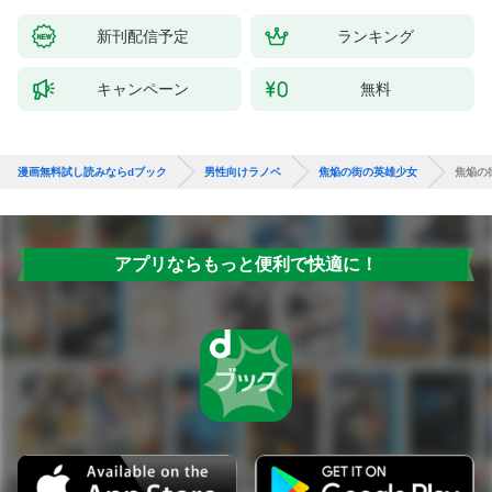
新刊配信予定
ランキング
キャンペーン
無料
漫画無料試し読みならdブック
男性向けラノベ
焦焔の街の英雄少女
焦焔の
アプリならもっと便利で快適に！