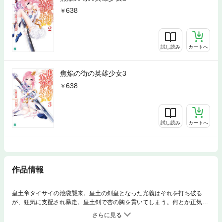
638
試し読み
カートへ
焦焔の街の英雄少女3
638
試し読み
カートへ
作品情報
皇土帝タイサイの池袋襲来。皇土の剣皇となった光義はそれを打ち破る
が、狂気に支配され暴走。皇土剣で杏の胸を貫いてしまう。何とか正気を
取り戻した光義だが、待ち受けていたのはさらに残酷な真実で……!?