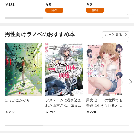
パイダーシルクで裁縫
国編】【分冊版】 1
国
0
0
8
181
を頑張ります！【分冊
無料
無料
試
版】 1
男性向けラノベのおすすめ本
もっと見る
ほうかごがかり
デスゲームに巻き込ま
男女比1：5の世界でも
戦地
れた山本さん、気まま
普通に生きられると思
カシ
にゲームバランスを崩
った？ ～激重感情な
活を
8
792
792
770
壊させる【電子特別
彼女たちが無自覚男子
特典
試
版】
に翻弄されたら～