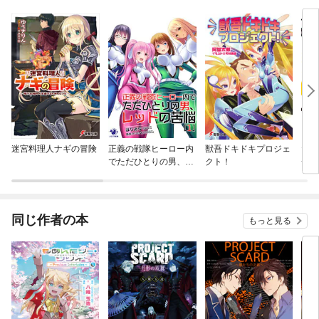
迷宮料理人ナギの冒険
正義の戦隊ヒーロー内
獣吾ドキドキプロジェ
たま
でただひとりの男、レ
クト！
チャ
ッドの苦悩
巻き
まれ
同じ作者の本
もっと見る