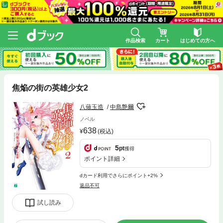
作品検索
カート
はじめての方へ
焦焔の街の英雄少女2
八薙玉造
中島艶爾
ノベル
638
(税込)
5
pt
獲得
ポイント詳細
dカード利用でさらにポイント+2%
返品不可
試し読み