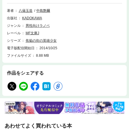
著者
八薙玉造
中島艶爾
出版社
KADOKAWA
ジャンル
男性向けラノベ
レーベル
MF文庫J
シリーズ
焦焔の街の英雄少女
電子版配信開始日
2014/10/25
ファイルサイズ
8.88 MB
作品をシェアする
あわせてよく買われている本