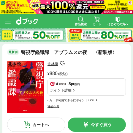
作品検索
カート
はじめての方へ
警視庁鑑識課 アブラムスの夜 〈新装版〉
最新刊
北林優
880
(税込)
8
pt
獲得
ポイント詳細
dカード利用でさらにポイント+2%
返品不可
カートへ
今すぐ買う