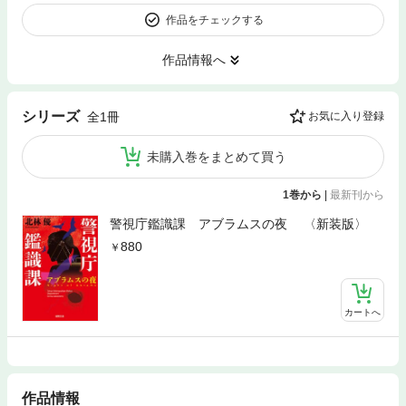
作品をチェックする
作品情報へ
シリーズ
全1冊
お気に入り登録
未購入巻をまとめて買う
1巻から
|
最新刊から
警視庁鑑識課 アブラムスの夜 〈新装版〉
880
カートへ
作品情報