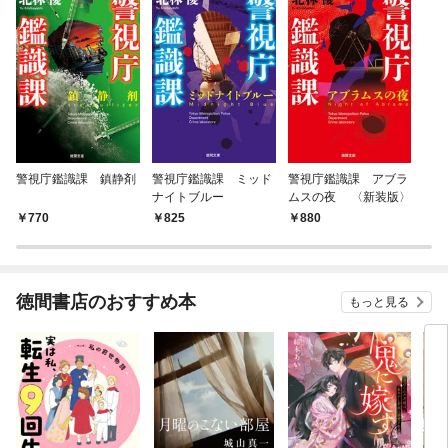
警視庁鑑識課 鎮静剤
警視庁鑑識課 ミッド
警視庁鑑識課 アブラ
ナイトブルー
ムスの夜 〈新装版〉
770
825
880
徳間書店のおすすめ本
もっと見る