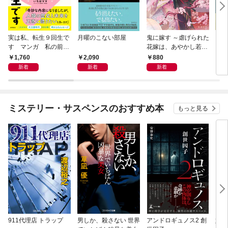
実は私、転生９回生で
月曜のこない部屋
鬼に嫁す ～虐げられた
さば
す マンガ 私の前世
花嫁は、あやかし若頭
〈新
物語
に溺愛される～
1,760
2,090
880
9
新着
新着
新着
ミステリー・サスペンスのおすすめ本
もっと見る
911代理店 トラップ
男しか、殺さない 世界
アンドロギュノス2 創
姐御