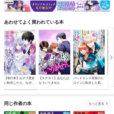
あわせてよく買われている本
【単行本】おデブ悪女
【タテヨミ】あなたは
バッドエンド目前のヒ
【タ
に転生したら、なぜか
もういりません
ロインに転生した私、
リ〜
ラスボス王子様に執着
今世では恋愛するつも
されています
りがチートな兄が離し
てくれません！？@C
OMIC
同じ作者の本
もっと見る