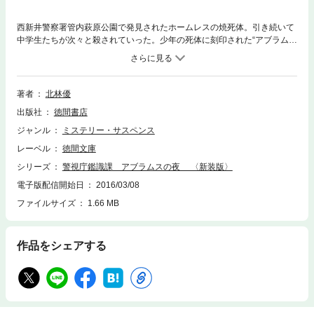
西新井警察署管内萩原公園で発見されたホームレスの焼死体。引き続いて
中学生たちが次々と殺されていった。少年の死体に刻印された“アブラム
ス”の文字。それは、蝙蝠を意味している……。女性鑑識官松原唯をヒロイ
ンとする本格警察小説。08年に惜しくも逝去した著者によるシリーズ第一
作。
著者
北林優
出版社
徳間書店
ジャンル
ミステリー・サスペンス
レーベル
徳間文庫
シリーズ
警視庁鑑識課 アブラムスの夜 〈新装版〉
電子版配信開始日
2016/03/08
ファイルサイズ
1.66 MB
作品をシェアする