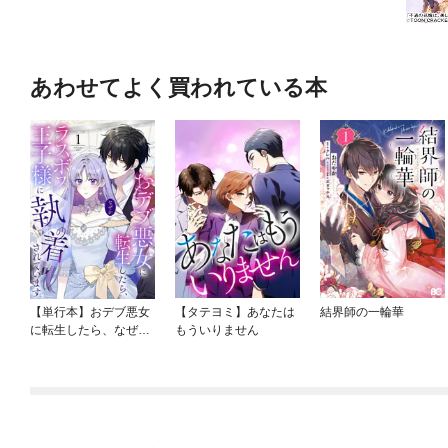
あわせてよく買われている本
【単行本】おデブ悪女
【タテヨミ】あなたは
結界師の一輪華
に転生したら、なぜか
もういりません
ラスボス王子様に執着
されています