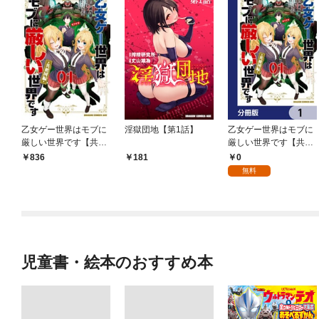
乙女ゲー世界はモブに
淫獄団地【第1話】
乙女ゲー世界はモブに
厳しい世界です【共和
厳しい世界です【共和
国編】 ０１
国編】【分冊版】 1
0
836
181
無料
児童書・絵本のおすすめ本