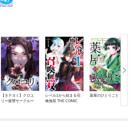
【タテヨミ】クロユ
レベル1から始まる召
薬屋のひとりごと
リ〜復讐サークル〜
喚無双 THE COMIC