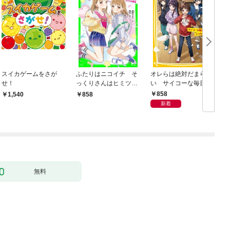
スイカゲームをさが
ふたりはニコイチ そ
オレらは絶対だまらな
せ！
っくりさんはヒミツの
い サイコーな毎日を
親友
とりもどせっ！
858
1,540
858
新着
無料