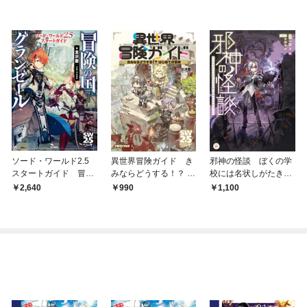
ソード・ワールド2.5
異世界冒険ガイド き
邪神の怪談 ぼくの学
スタートガイド 冒険
みならどうする！？ は
校には名状しがたき怖
の国グランゼール
じめての冒険
い神様たちがすんでい
2,640
990
1,100
る