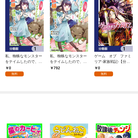
私、蜘蛛なモンスター
私、蜘蛛なモンスター
ゲーム オブ ファミ
をテイムしたので、ス
をテイムしたので、ス
リア-家族戦記-【分冊
パイダーシルクで裁縫
パイダーシルクで裁縫
版】 1
0
0
792
を頑張ります！【分冊
を頑張ります！ 1
無料
無料
版】 1