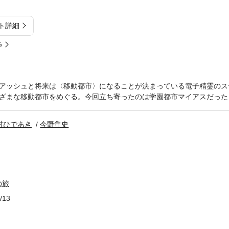
ト詳細
%
アッシュと将来は〈移動都市〉になることが決まっている電子精霊のス
ざまな移動都市をめぐる。今回立ち寄ったのは学園都市マイアスだった
村ひであき
今野隼史
の旅
/13