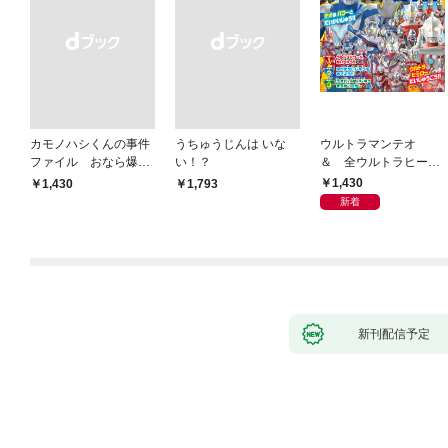
カモノハシくんの事件
うちゅうじんは いな
ウルトラマンテオ
ファイル おなら爆
い！？
＆ 全ウルトラヒーロ
弾！ 危機イッパツ編
ー大集合 あそべるず
1,430
￥1,430
￥1,793
かん
新着
新刊配信予定