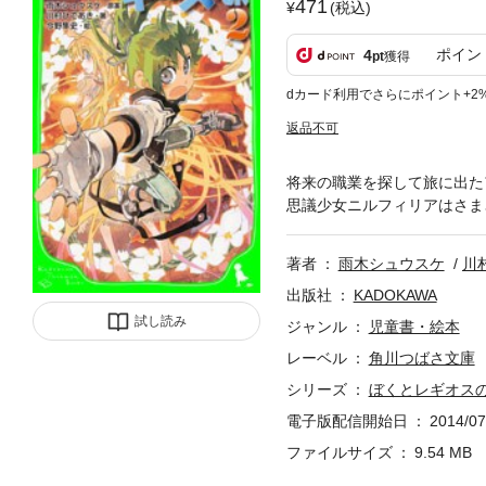
471
(税込)
ポイン
4
pt
獲得
dカード利用でさらにポイント+2
返品不可
将来の職業を探して旅に出た
思議少女ニルフィリアはさま
著者
雨木シュウスケ
川
出版社
KADOKAWA
試し読み
ジャンル
児童書・絵本
レーベル
角川つばさ文庫
シリーズ
ぼくとレギオス
電子版配信開始日
2014/07
ファイルサイズ
9.54 MB