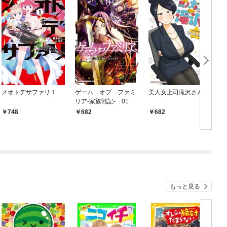
メオトデサファリ１
ゲーム オブ ファミ
美人女上司滝沢さん
リア-家族戦記- 01
748
682
682
もっと見る