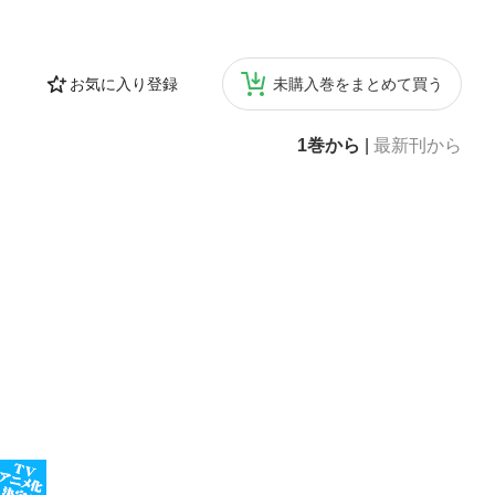
お気に入り登録
未購入巻をまとめて買う
1巻から
|
最新刊から