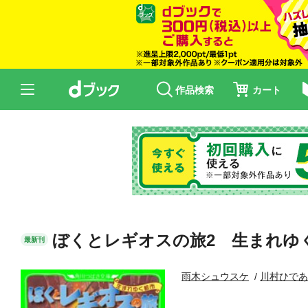
作品検索
カート
ぼくとレギオスの旅2 生まれゆ
最新刊
雨木シュウスケ
川村ひで