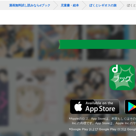
漫画無料試し読みならdブック
児童書・絵本
ぼくとレギオスの旅
ぼくと
Appleのロゴ、App Storeは、米国もしくはそ
Inc.の商標です。App Storeは、Apple In
Google Play および Google Play ロゴは Go