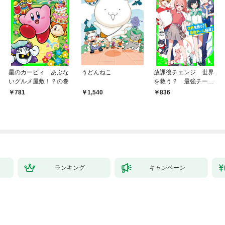
星のカービィ あぶな
うどんねこ
放課後チェンジ 世界
いグルメ屋敷！？の巻
を救う？ 最強チーム
結成！
781
1,540
836
ランキング
キャンペーン