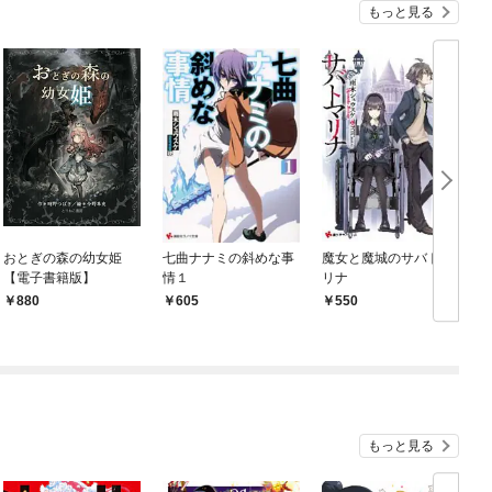
もっと見る
おとぎの森の幼女姫
七曲ナナミの斜めな事
魔女と魔城のサバトマ
【電子書籍版】
情１
リナ
880
605
550
もっと見る