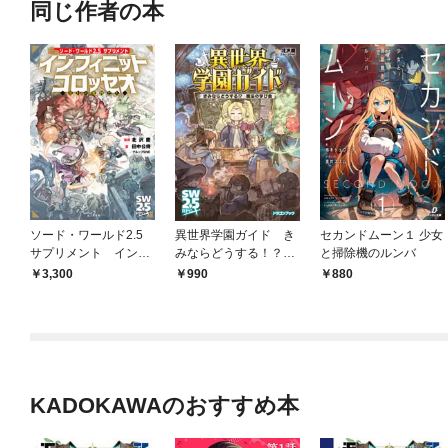
同じ作者の本
ソード・ワールド2.5
異世界学園ガイド き
セカンドムーン１ 少女
サプリメント インフ
みならどうする！？
と掃除機のルンバ
ィニットコロッセオ ‐
魔法の学び舎
3,300
990
880
夢幻の魔物たち‐
KADOKAWAのおすすめ本