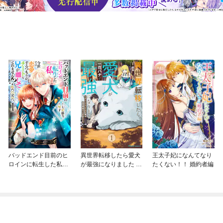
バッドエンド目前のヒ
異世界転移したら愛犬
王太子妃になんてなり
ロインに転生した私、
が最強になりました ～
たくない！！ 婚約者編
今世では恋愛するつも
シルバーフェンリルと
りがチートな兄が離し
俺が異世界暮らしを始
てくれません！？@C
めたら～ THE COMIC
OMIC