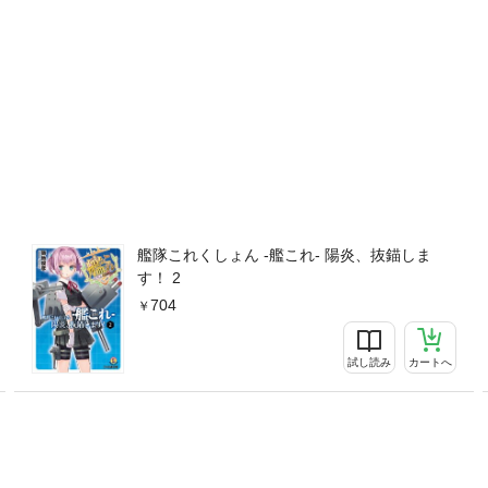
艦隊これくしょん -艦これ- 陽炎、抜錨しま
す！ 2
704
試し読み
カートへ