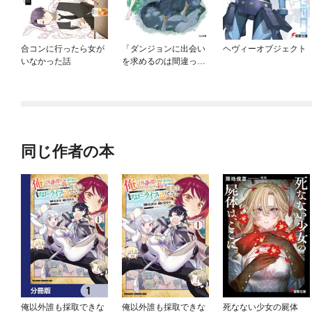
合コンに行ったら女が
「ダンジョンに出会い
ヘヴィーオブジェクト
いなかった話
を求めるのは間違って
いるだろうか」シリー
ズ
同じ作者の本
俺以外誰も採取できな
俺以外誰も採取できな
死なない少女の屍体