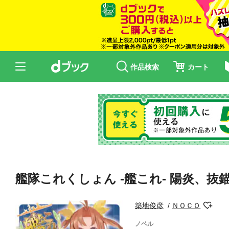
作品検索
カート
艦隊これくしょん -艦これ- 陽炎、抜
築地俊彦
ＮＯＣＯ
ノベル