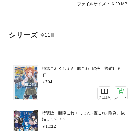
ファイルサイズ
6.29 MB
シリーズ
全11冊
艦隊これくしょん -艦これ- 陽炎、抜錨しま
す！
704
試し読み
カートへ
特装版 艦隊これくしょん -艦これ- 陽炎、抜
錨します！3
1,012