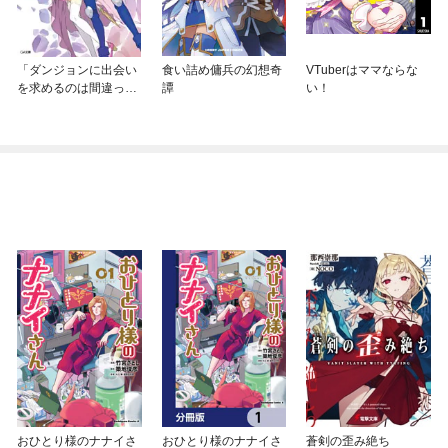
「ダンジョンに出会い
食い詰め傭兵の幻想奇
VTuberはママならな
を求めるのは間違って
譚
い！
いるだろうか外伝」シ
リーズ
おひとり様のナナイさ
おひとり様のナナイさ
蒼剣の歪み絶ち