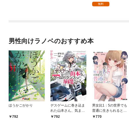
無料
男性向けラノベのおすすめ本
ほうかごがかり
デスゲームに巻き込ま
男女比1：5の世界でも
れた山本さん、気まま
普通に生きられると思
にゲームバランスを崩
った？ ～激重感情な
792
792
770
壊させる【電子特別
彼女たちが無自覚男子
版】
に翻弄されたら～