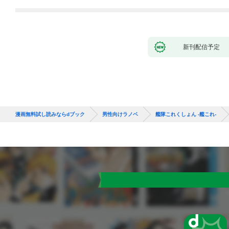
新刊配信予定
漫画無料試し読みならdブック
男性向けラノベ
艦隊これくしょん -艦これ-