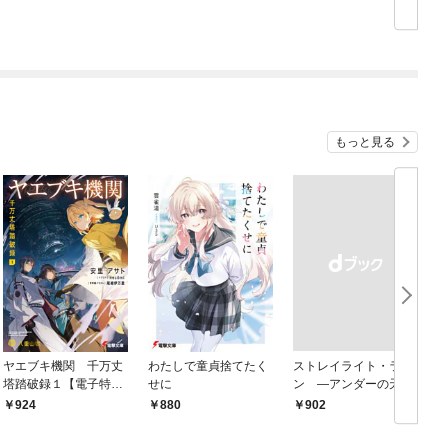
もっと見る
ヤエブキ機関 千万丈
わたしで童貞捨てたく
ストレイライト・ラ
塔踏破録１【電子特別
せに
ン ―アンダーの天使
版】
と死に損ないの反逆者
924
880
￥902
￥
―