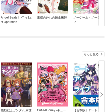
Angel Beats！ -The La
王都の外れの錬金術師
ノーゲーム・ノーライ
st Operation-
フ
もっと見る
機動戦士ガンダム 異世
Cutie&Honey -キュー
【合本版】デート・