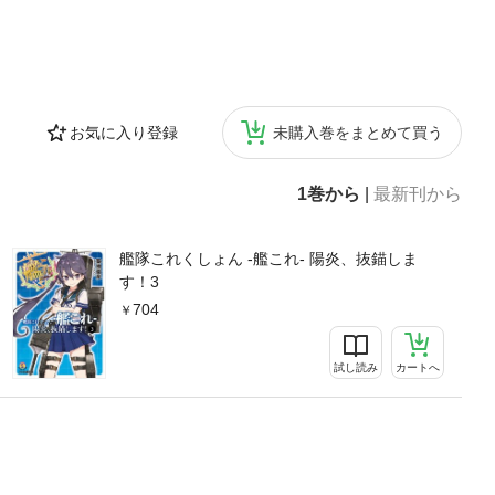
お気に入り登録
未購入巻をまとめて買う
1巻から
|
最新刊から
艦隊これくしょん -艦これ- 陽炎、抜錨しま
す！3
704
試し読み
カートへ