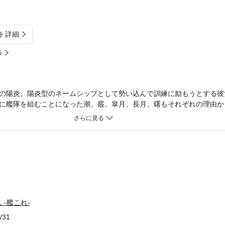
ト詳細
%
の陽炎。陽炎型のネームシップとして勢い込んで訓練に励もうとする彼
に艦隊を組むことになった潮、霰、皐月、長月、曙もそれぞれの理由か
艦娘たちだった！ そんな艦隊に、着任が遅れ最後に加わる羽目になっ
今はじまる――。話題沸騰の『艦これ』に待望の公式ノベライズ、ファ
-艦これ-
/31