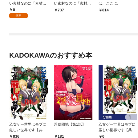
い素材なのに「素材採
い素材なのに「素材採
は、ここに。
取率が低い」とパワハ
取率が低い」とパワハ
0
737
814
ラする幼馴染錬金術師
ラする幼馴染錬金術師
無料
と絶縁した専属魔導
と絶縁した専属魔導
士、辺境の町でスロー
士、辺境の町でスロー
ライフを送りたい。
ライフを送りたい。
【分冊版】 1
１
KADOKAWAのおすすめ本
乙女ゲー世界はモブに
淫獄団地【第1話】
乙女ゲー世界はモブに
厳しい世界です【共和
厳しい世界です【共和
国編】 ０１
国編】【分冊版】 1
0
836
181