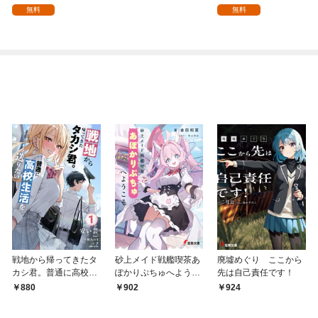
を頑張ります！【分冊
を頑張ります！ 1
無料
無料
版】 1
戦地から帰ってきたタ
砂上メイド戦艦喫茶あ
廃墟めぐり ここから
カシ君。普通に高校生
ぽかりぷちゅへようこ
先は自己責任です！
活を送りたい【電子版
そ
880
902
924
特典付】１