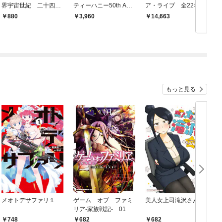
界宇宙世紀 二十四歳
ティーハニー50th Anni
ア・ライブ 全22巻
ト
職業ＯＬ、転生先でキ
versary Tribute Artboo
H
880
3,960
14,663
シリアやってます 上
k-
もっと見る
メオトデサファリ１
ゲーム オブ ファミ
美人女上司滝沢さん
リア-家族戦記- 01
748
682
682