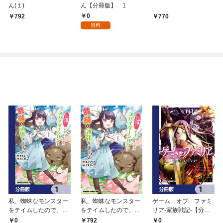
ん(１)
ん【分冊版】 1
0
792
770
無料
私、蜘蛛なモンスター
私、蜘蛛なモンスター
ゲーム オブ ファミ
をテイムしたので、ス
をテイムしたので、ス
リア-家族戦記-【分冊
パイダーシルクで裁縫
パイダーシルクで裁縫
版】 1
0
0
792