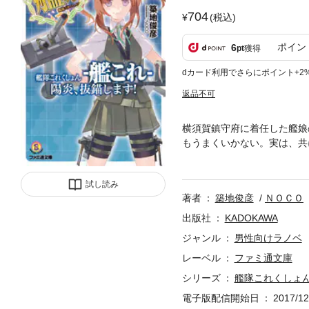
704
(税込)
ポイン
6
pt
獲得
dカード利用でさらにポイント+2
返品不可
横須賀鎮守府に着任した艦娘
もうまくいかない。実は、共
わることができず、あぶれた
の、波乱に満ちた横鎮生活が
試し読み
場！
著者
築地俊彦
ＮＯＣＯ
出版社
KADOKAWA
ジャンル
男性向けラノベ
レーベル
ファミ通文庫
シリーズ
艦隊これくしょん 
電子版配信開始日
2017/12