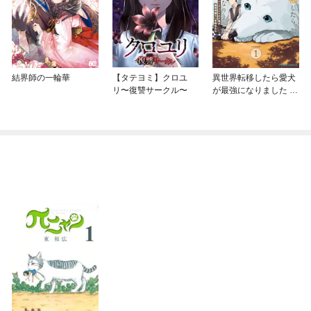
結界師の一輪華
【タテヨミ】クロユ
異世界転移したら愛犬
リ〜復讐サークル〜
が最強になりました ～
シルバーフェンリルと
俺が異世界暮らしを始
めたら～ THE COMIC