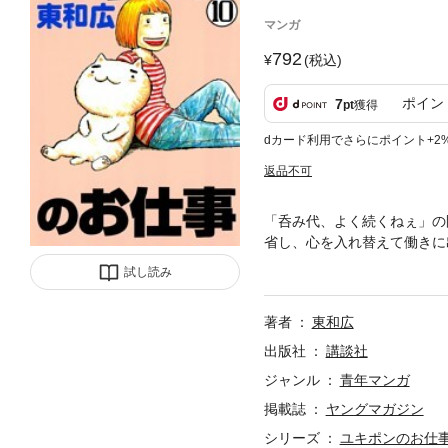
マンガ
792
(税込)
ポイン
7
pt
獲得
dカード利用でさらにポイント+2
返品不可
「呑み代、よく続くねぇ」の
省し、心を入れ替えて働きに
でバイトする!? 『アゴな
試し読み
別番外編『アゴなしゲンとネ
著者
東和広
出版社
講談社
ジャンル
青年マンガ
掲載誌
ヤングマガジン
シリーズ
ユキポンのお仕