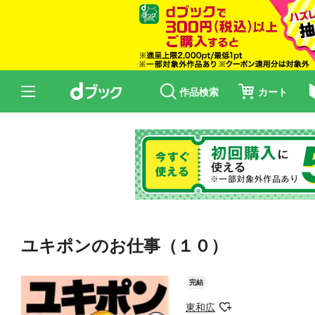
作品検索
カート
ユキポンのお仕事（１０）
完結
東和広