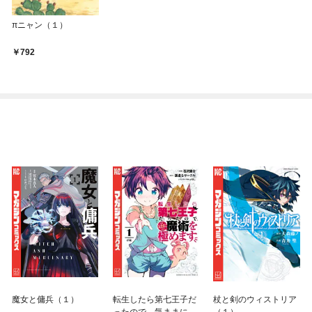
πニャン（１）
792
魔女と傭兵（１）
転生したら第七王子だ
杖と剣のウィストリア