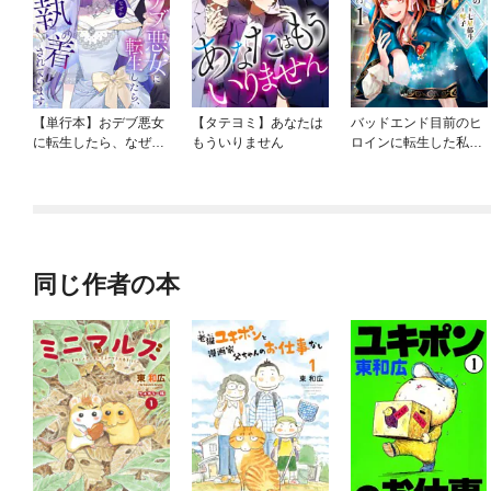
【単行本】おデブ悪女
【タテヨミ】あなたは
バッドエンド目前のヒ
に転生したら、なぜか
もういりません
ロインに転生した私、
ラスボス王子様に執着
今世では恋愛するつも
されています
りがチートな兄が離し
てくれません！？@C
OMIC
同じ作者の本