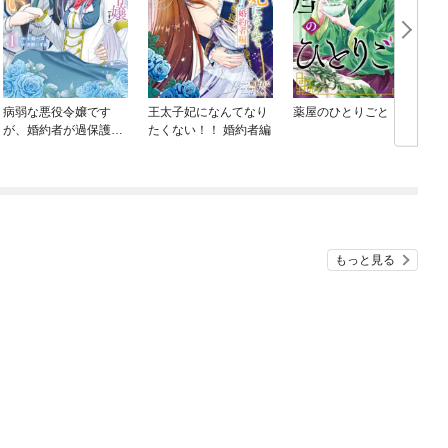
病弱な悪役令嬢です
王太子妃になんてなり
薬屋のひとりごと
が、婚約者が過保護す
たくない！！ 婚約者編
ぎて逃げ出したい(私た
ち犬猿の仲でしたよ
ね！？)
もっと見る