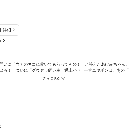
ト詳細
%
問いに「ウチのネコに働いてもらってんの！」と答えたあけみちゃん。
出る！ ついに「グウタラ飼い主」返上か!? 一方ユキポンは、あの「
しゲンとオレ物語』との伝説のコラボ作品ついに解禁！ 史上最大の災い
コ物語』18ｐも収録ニャ！
事