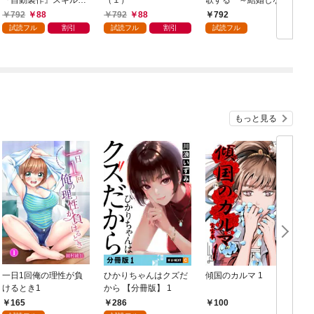
『自動製作』スキルで
（１）
歌する ～結婚しない
領地を爆速で開拓し最
男の優雅なおひとりさ
792
88
792
88
792
強の村を作ってしまう
まライフ～（１）
試読フル
割引
試読フル
割引
試読フル
～最強クラフトスキル
で始める、楽々領地開
拓スローライフ～
（１）
もっと見る
一日1回俺の理性が負
ひかりちゃんはクズだ
傾国のカルマ 1
けるとき1
から 【分冊版】 1
版
165
286
100