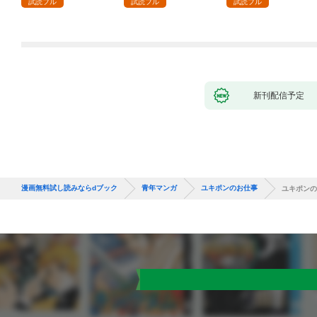
試読フル
試読フル
試読フル
新刊配信予定
漫画無料試し読みならdブック
青年マンガ
ユキポンのお仕事
ユキポンの