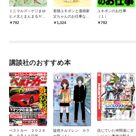
ミニマルズ～ゲジまゆ
老猫ユキポンと漫画家
ユキポンのお仕事
ヒメ太とまんまるヤマ
父ちゃんのお仕事なし
（１）
ネが春を行く～（１）
（１）
792
1,324
792
【電子限定フルカラ
ー版】
講談社のおすすめ本
ベストカー ２０２６
徒然チルドレン カラ
信じていた仲間達にダ