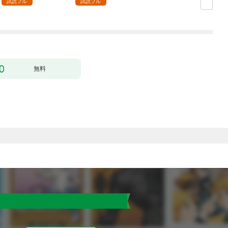
試読フル
試読フル
無料