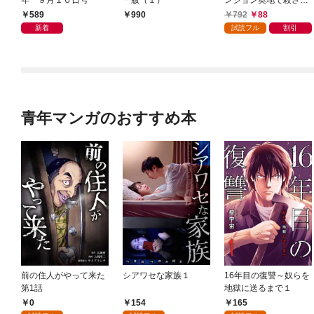
年 ９月１０日号
ー版（１）
ンジョン奥地で殺され
かけたがギフト『無限
589
792
88
990
ガチャ』でレベル９９
新着
試読フル
割引
９９の仲間達を手に入
れて元パーティーメン
バーと世界に復讐＆
『ざまぁ！』します！
（１）
青年マンガのおすすめ本
前の住人がやって来た
シアワセな家族１
16年目の復讐～奴らを
第1話
地獄に送るまで１
0
154
165