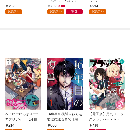
ったので、気ままに魔
（１）
術を極めます（１）
792
792
88
594
試読フル
試読フル
割引
試読フル
ベイビーわるきゅーれ
16年目の復讐～奴らを
【電子版】月刊コミッ
エブリデイ！ 【分冊
地獄に送るまで【電子
クフラッパー 2026年9
版】 1
単行本版】１
月号
214
660
730