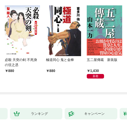
必殺 天突の剣 不死身
極道同心 鬼と金棒
五二屋傳蔵 新装版
の弦之丞
1,430
880
880
新着
ランキング
キャンペーン