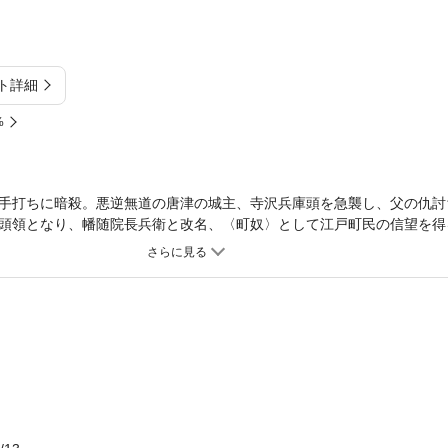
ト詳細
%
手打ちに暗殺。悪逆無道の唐津の城主、寺沢兵庫頭を急襲し、父の仇討
頭領となり、幡随院長兵衛と改名、〈町奴〉として江戸町民の信望を得
め、〈旗本奴〉を率いてゆく。だが、しだいに〈町奴〉と〈旗本奴〉の
た戦いが迫る。幡随院長兵衛の波瀾の生涯を描く時代長編。