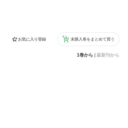
お気に入り登録
未購入巻をまとめて買う
1巻から
|
最新刊から