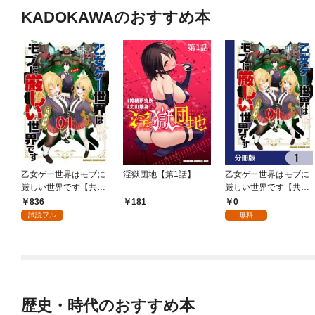
KADOKAWAのおすすめ本
乙女ゲー世界はモブに
淫獄団地【第1話】
乙女ゲー世界はモブに
厳しい世界です【共和
厳しい世界です【共和
国編】 ０１
国編】【分冊版】 1
836
0
181
試読フル
無料
歴史・時代のおすすめ本