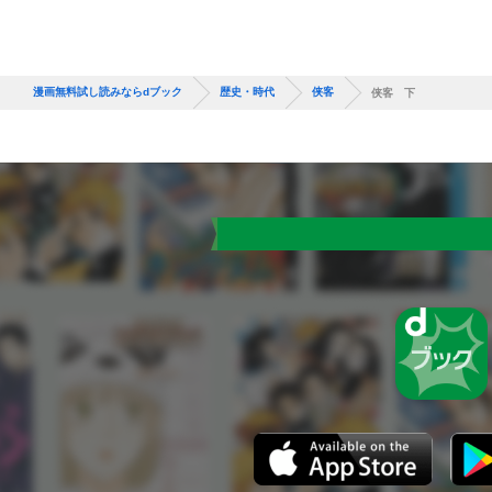
漫画無料試し読みならdブック
歴史・時代
侠客
侠客 下