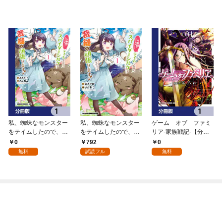
私、蜘蛛なモンスター
私、蜘蛛なモンスター
ゲーム オブ ファミ
をテイムしたので、ス
をテイムしたので、ス
リア-家族戦記-【分冊
パイダーシルクで裁縫
パイダーシルクで裁縫
版】 1
0
792
0
を頑張ります！【分冊
を頑張ります！ 1
無料
試読フル
無料
版】 1