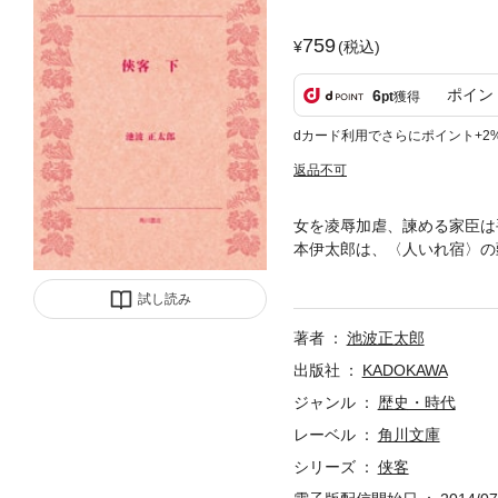
759
(税込)
ポイン
6
pt
獲得
dカード利用でさらにポイント+2
返品不可
女を凌辱加虐、諫める家臣は
本伊太郎は、〈人いれ宿〉の
の水野百助は十郎左衛門と改
立場を分かつ二人の意に反し
試し読み
著者
池波正太郎
出版社
KADOKAWA
ジャンル
歴史・時代
レーベル
角川文庫
シリーズ
侠客