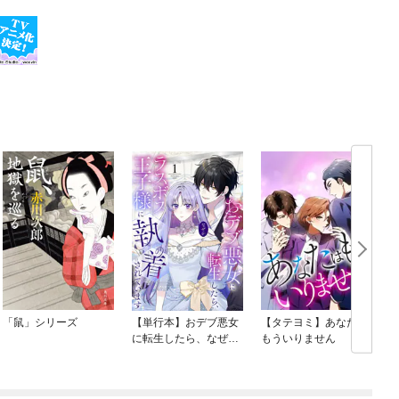
「鼠」シリーズ
【単行本】おデブ悪女
【タテヨミ】あなたは
に転生したら、なぜか
もういりません
ラスボス王子様に執着
されています