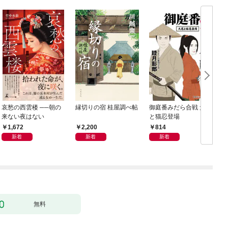
哀愁の西雲楼 ──朝の
縁切りの宿 桂屋調べ帖
御庭番みだら合戦 犬忍
来ない夜はない
と猫忍登場
1,672
2,200
814
新着
新着
新着
無料