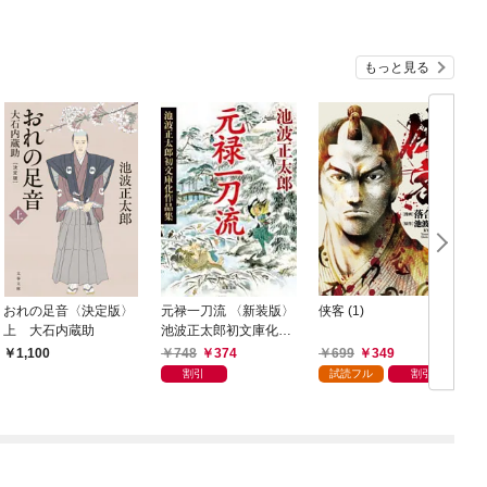
もっと見る
おれの足音〈決定版〉
元禄一刀流 〈新装版〉
侠客 (1)
上 大石内蔵助
池波正太郎初文庫化作
品集
748
374
699
349
1,100
割引
試読フル
割引