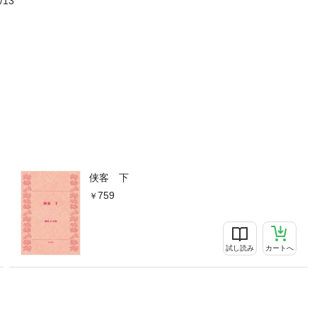
/13
侠客 下
759
試し読み
カートへ