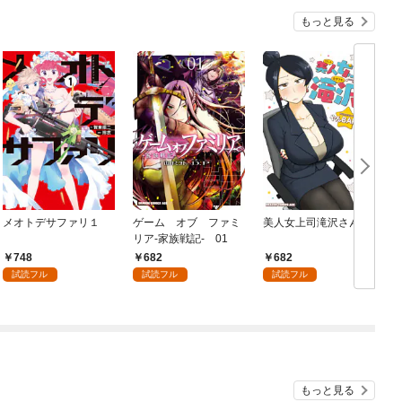
もっと見る
メオトデサファリ１
ゲーム オブ ファミ
美人女上司滝沢さん
リア-家族戦記- 01
748
682
682
試読フル
試読フル
試読フル
もっと見る