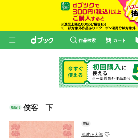
作品検索
カート
侠客 下
最新刊
完結
池波正太郎