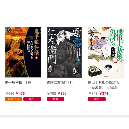
鬼平犯科帳 1巻
雲霧仁左衛門 (1)
熊田十兵衛の仇討ち
〈新装版〉 人情編
680
476
792
396
748
374
試読フル
割引
割引
割引