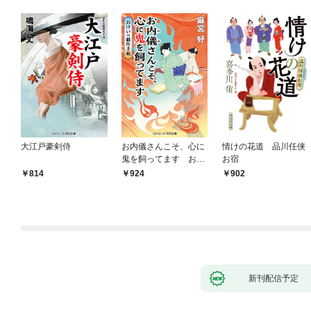
大江戸豪剣侍
お内儀さんこそ、心に
情けの花道 品川任侠
鬼を飼ってます おけ
お宿
いの戯作手帖
814
924
902
新刊配信予定