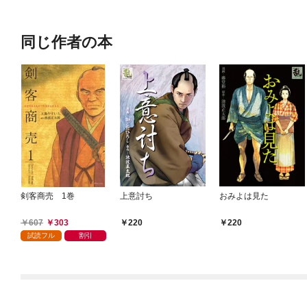
同じ作者の本
剣客商売 1巻
上意討ち
おみよは見た
607
303
220
220
試読フル
割引