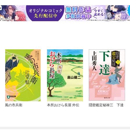
風の市兵衛
本所おけら長屋 外伝
隠密鑑定秘禄三 下達