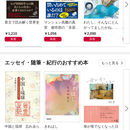
君主で読み解く世界史
マンション高騰の真
わたし、そんなにとん
私と
実 都市部の「非居住
がってましたかね。
紀 
化」が街を壊す
獅子座、Ａ型、丙午は
ヤが
1,210
1,056
2,090
1,
めぐる
新着
新着
新着
エッセイ・随筆・紀行のおすすめ本
もっと見る
中国と琉球 忘れ去ら
きれはし
母が母でなくなった日
老い