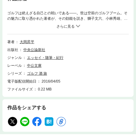
ゴルフは絶えざる自己との戦いである――。世は空前のゴルフブーム。そ
の魅力に取り憑かれた著者が、その効能を説き、獅子文六、小林秀雄、石
原慎太郎ら文士との交友を綴る。そして、はじめて飲んだ日本酒の味や、
米欧旅行の見聞……。多忙な作家の執筆の合間には、いつも「ゴルフ、
酒、旅」があった。 〈解説〉宮田毬栄
著者
大岡昇平
出版社
中央公論新社
ジャンル
エッセイ・随筆・紀行
レーベル
中公文庫
シリーズ
ゴルフ 酒 旅
電子版配信開始日
2016/04/05
ファイルサイズ
0.22 MB
作品をシェアする