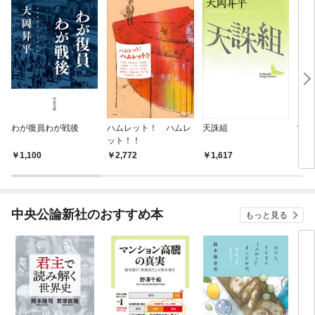
わが復員わが戦後
ハムレット！ ハムレ
天誅組
常識
ット！！
1,100
2,772
1,617
1,
中央公論新社のおすすめ本
もっと見る