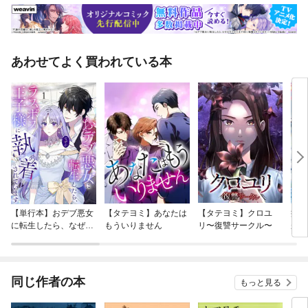
あわせてよく買われている本
【単行本】おデブ悪女
【タテヨミ】あなたは
【タテヨミ】クロユ
病弱
に転生したら、なぜか
もういりません
リ〜復讐サークル〜
が、
ラスボス王子様に執着
ぎて
されています
たち
ね！
同じ作者の本
もっと見る