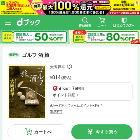
作品検索
カート
はじめての方へ
ゴルフ 酒 旅
最新刊
大岡昇平
814
(税込)
7
pt
獲得
ポイント詳細
dカード利用でさらにポイント+2%
返品不可
カートへ
今すぐ買う