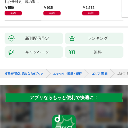
れた冊封史―魂の進化
―
550
935
1,672
1,
新着
新着
新着
新刊配信予定
ランキング
キャンペーン
無料
漫画無料試し読みならdブック
エッセイ・随筆・紀行
ゴルフ 酒 旅
ゴルフ 
アプリならもっと便利で快適に！