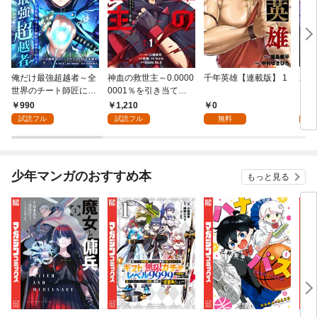
俺だけ最強超越者～全
神血の救世主～0.0000
千年英雄【連載版】 1
2周
世界のチート師匠に認
0001％を引き当て最
ラス
められた～【単行本】
強へ～【電子書籍特典
強を
990
1,210
0
9
（１）
付】（１）
ク】
試読フル
試読フル
無料
試
少年マンガのおすすめ本
もっと見る