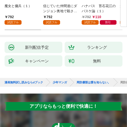
魔女と傭兵（１）
信じていた仲間達にダ
ハナバス 苔石花江の
追放
ンジョン奥地で殺され
バスケ論（１）
『自
かけたがギフト『無限
領地
792
792
792
110
7
ガチャ』でレベル９９
強の
試読フル
試読フル
試読フル
割引
試
９９の仲間達を手に入
～最
れて元パーティーメン
で始
バーと世界に復讐＆
拓ス
『ざまぁ！』します！
（１
（１）
新刊配信予定
ランキング
キャンペーン
無料
漫画無料試し読みならdブック
少年マンガ
周防優梨は愛を知らない。
周防
アプリならもっと便利で快適に！