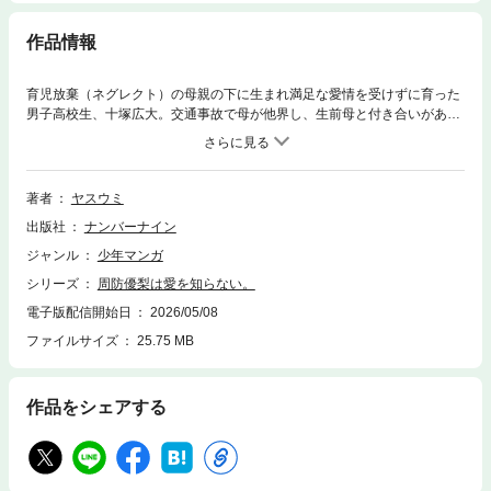
作品情報
育児放棄（ネグレクト）の母親の下に生まれ満足な愛情を受けずに育った
男子高校生、十塚広大。交通事故で母が他界し、生前母と付き合いがあっ
た男性の一人娘、女子中学生の周防優梨が現れ六畳一間の狭いアパートで
同居生活を送る事に…『毒片親持ち』で『愛情不足』な少年少女ふたりの
『六畳一間共同生活』ラブコメ。ページ数78P。
著者
ヤスウミ
出版社
ナンバーナイン
ジャンル
少年マンガ
シリーズ
周防優梨は愛を知らない。
電子版配信開始日
2026/05/08
ファイルサイズ
25.75 MB
作品をシェアする