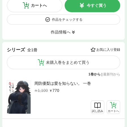
カートへ
今すぐ買う
作品をチェックする
作品情報へ
シリーズ
全1冊
お気に入り登録
未購入巻をまとめて買う
1巻から
|
最新刊から
周防優梨は愛を知らない。 一巻
1,100
770
試し読み
カートへ