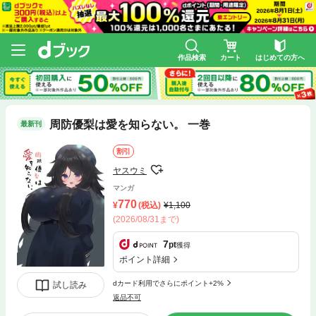
作品検索
カート
はじめての方へ
周防優梨は愛を知らない。 一巻
最新刊
割引
ヤスウミ
マンガ
770
(税込)
1,100
(2026/08/31まで)
7
pt
獲得
ポイント詳細
dカード利用でさらにポイント+2%
試し読み
返品不可