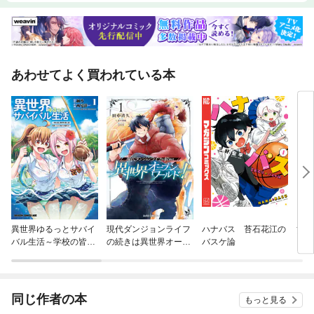
あわせてよく買われている本
異世界ゆるっとサバイ
現代ダンジョンライフ
ハナバス 苔石花江の
黄泉
バル生活～学校の皆と
の続きは異世界オープ
バスケ論
異世界の無人島に転移
ンワールドで！
したけど俺だけ楽勝で
す～
同じ作者の本
もっと見る