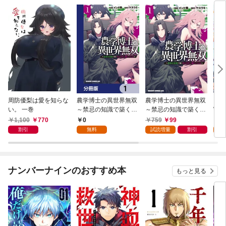
周防優梨は愛を知らな
農学博士の異世界無双
農学博士の異世界無双
コミ
い。 一巻
～禁忌の知識で築くモ
～禁忌の知識で築くモ
Web
ンスター娘ハーレム～
ンスター娘ハーレム
1,100
770
0
759
99
0
【分冊版】 1
～ 1
割引
無料
試読増量
割引
ナンバーナインのおすすめ本
もっと見る