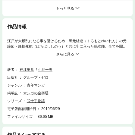
もっと見る
作品情報
江戸が大騒乱になる事を避けるため、黒元結連（くろもとゆいれん）の元
締め・蜂橋死能（はちばししのう）と共に牢に入った鶴次郎。全てを闇か
ら闇に葬ろうとする幕府は、鶴次郎たちを処刑しようとする。しかし、霊
となった鶴次郎の妻たちは続々と人々に憑依していく……。
著者
神江里見
小池一夫
出版社
グループ・ゼロ
ジャンル
青年マンガ
掲載誌
マンガの金字塔
シリーズ
弐十手物語
電子版配信開始日
2019/06/29
ファイルサイズ
86.65 MB
作品をシェアする