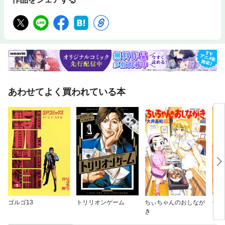
あわせてよく買われている本
ゴルゴ13
トリリオンゲーム
ちぃちゃんのおしなが
信長
き