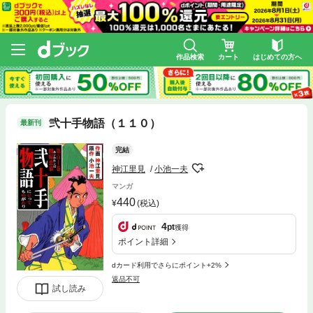
作品検索
カート
はじめての方へ
弐十手物語（１１０）
最新刊
完結
神江里見
小池一夫
マンガ
440
(税込)
4
pt
獲得
ポイント詳細
dカード利用でさらにポイント+2%
返品不可
試し読み