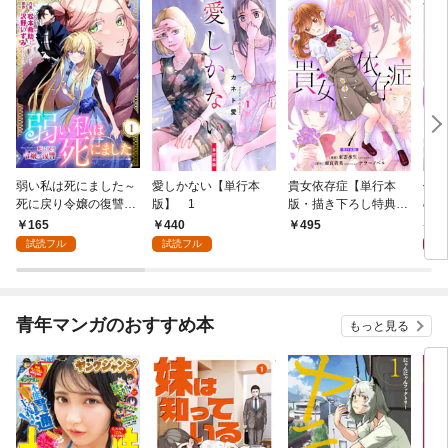
弱い私は死にました～
愛しかない【単行本
貴女依存症【単行本
僕の
死に戻り令嬢の復讐
版】 1
版・描き下ろし特典付
のだ
～ 1
き】 1
版・
165
440
6
495
試読フル
試読フル
青年マンガのおすすめ本
もっと見る