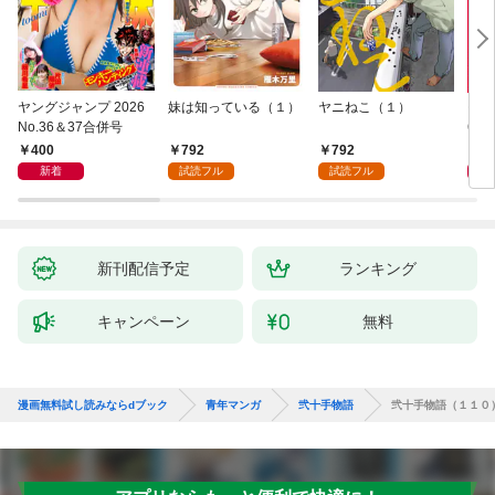
ヤングジャンプ 2026
妹は知っている（１）
ヤニねこ（１）
モー
No.36＆37合併号
6・3
日発
400
792
792
4
新着
試読フル
試読フル
新刊配信予定
ランキング
キャンペーン
無料
漫画無料試し読みならdブック
青年マンガ
弐十手物語
弐十手物語（１１０