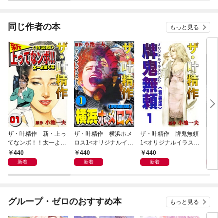
同じ作者の本
もっと見る
ザ・叶精作 新・上っ
ザ・叶精作 横浜ホメ
ザ・叶精作 牌鬼無頼
ザ・
てなンボ！！太一よ泣
ロス1<オリジナルイラ
1<オリジナルイラスト
くま
くな1<特装版>
スト入り特装版>
入り特装版>
ラス
440
440
440
4
新着
新着
新着
グループ・ゼロのおすすめ本
もっと見る