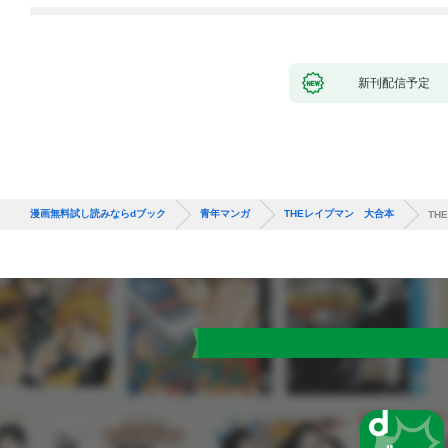
新刊配信予定
漫画無料試し読みならdブック
青年マンガ
THEレイプマン 大合本
TH