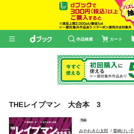
作品検索
カート
THEレイプマン 大合本 3
完結
みやわき心太郎
愛崎けい