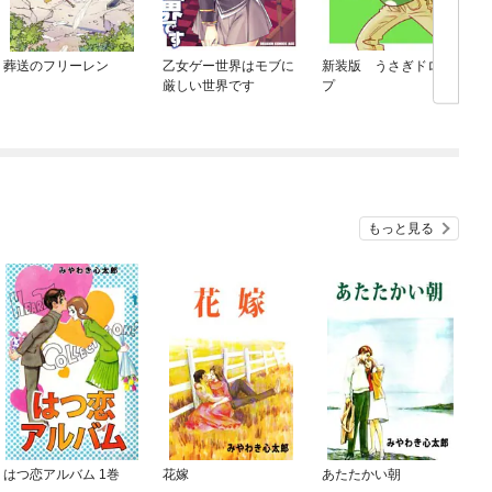
葬送のフリーレン
乙女ゲー世界はモブに
新装版 うさぎドロッ
厳しい世界です
プ
もっと見る
はつ恋アルバム 1巻
花嫁
あたたかい朝