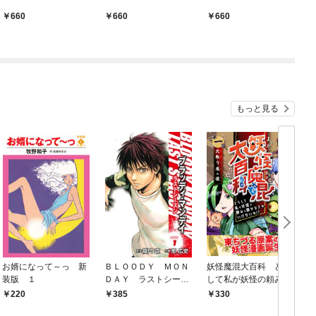
660
660
660
もっと見る
お婿になって～っ 新
ＢＬＯＯＤＹ ＭＯＮ
妖怪魔混大百科 どう
装版 １
ＤＡＹ ラストシーズ
して私が妖怪の頼みを
ン 新装版 １
聞かなきゃいけない
220
385
330
の！？ 第一話 火取