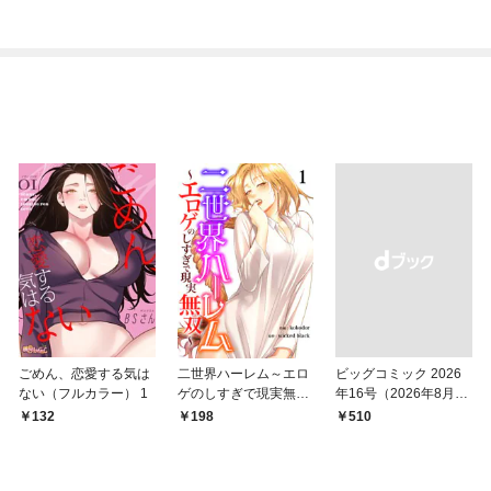
ごめん、恋愛する気は
二世界ハーレム～エロ
ビッグコミック 2026
ない（フルカラー） 1
ゲのしすぎで現実無双
年16号（2026年8月7
～１
日発売）
132
198
￥510