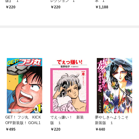
版】 1
レクション 1
本 1
220
220
1,188
GET！ フジ丸 KICK
でえっ嫌い！ 新装
夢やしきへようこそ
OFF新装版！ GOAL1
版 １
新装版 １
495
220
440