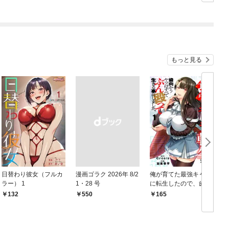
り魔の怪
もっと見る
日替わり彼女（フルカ
漫画ゴラク 2026年 8/2
俺が育てた最強キャラ
ラー） 1
1・28 号
に転生したので、歯向
かうヤツはすべてぶん
132
￥550
165
￥
殴って生きる事にしま
した。１