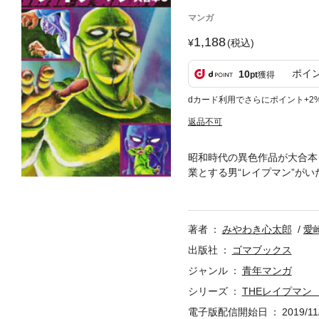
マンガ
1,188
(税込)
ポイ
10
pt
獲得
dカード利用でさらにポイント+2
返品不可
昭和時代の異色作品が大合本
業とする男“レイプマン”が
不動産屋を経営している原岡
問題を解決していく！！＜第7巻＞
「Target5 郁子」「Targe
著者
みやわき心太郎
愛
啓子」「Target4 紅子」「T
「Target2 みずき」「Targ
出版社
ゴマブックス
子」
ジャンル
青年マンガ
シリーズ
THEレイプマン
電子版配信開始日
2019/11