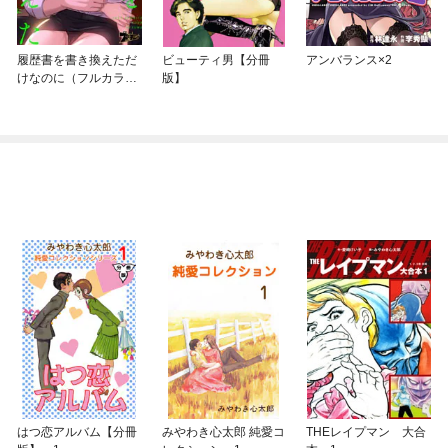
履歴書を書き換えただ
ビューティ男【分冊
アンバランス×2
けなのに（フルカラ
版】
ー）
はつ恋アルバム【分冊
みやわき心太郎 純愛コ
THEレイプマン 大合