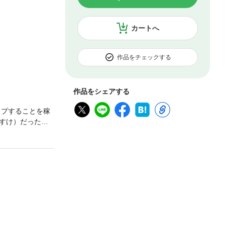
カートへ
作品をチェックする
作品をシェアする
イプすることを稼
いすけ）だった！
にレイプをして
arget4 薫子」
子」「Target3
get1 麻璃子」
Target7 りえ