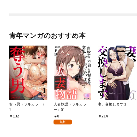
青年マンガのおすすめ本
奪う男（フルカラー）
人妻物語（フルカラ
妻、交換します１
1
ー）01
0
132
214
無料