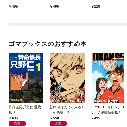
495
495
110
ゴマブックスのおすすめ本
特命係長 只野仁 愛蔵
新約 オオカミが来る！
ORANGE -オレンジ- F
版 １
新装版 １
リーグ激闘新装版！ 第
１巻
495
550
495
新着
新着