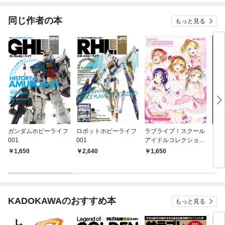
同じ作者の本
もっと見る
ガンダムホビーライフ
ロボットホビーライフ
ラブライブ！スクール
電撃
001
001
アイドルコレクション
ン(
パーフェクトビジュア
ダム
1,650
2,640
1,650
9
ルブック
KADOKAWAのおすすめ本
もっと見る