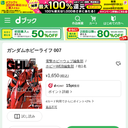
作品検索
カート
はじめての方へ
ガンダムホビーライフ 007
電撃ホビーウェブ編集部
ホビーWEB編集部
他1名
1,650
(税込)
15
pt
獲得
ポイント詳細
dカード利用でさらにポイント+2%
返品不可
試し読み