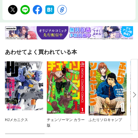
あわせてよく買われている本
HJメカニクス
チェンソーマン カラー
ふたりソロキャンプ
ここ
版
行け
がた
てい