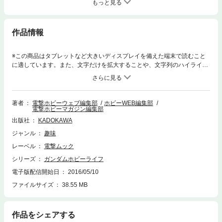
もっと見る
作品情報
※この商品はタブレットなど大きいディスプレイを備えた端末で読むこと
に適しています。また、文字だけを拡大することや、文字列のハイライ
ト、検索、辞書の参照、引用などの機能が使用できません。『機動戦士ガ
ンダム』シリーズでもっとも人気の高いライバルキャラクター、シャア・
アズナブル。赤い軍服に身を包み、赤いモビルスーツで主人公であるアム
ロ・レイのガンダムを幾度となく苦しめた、「赤い彗星」の異名を取る稀
著者
電撃ホビーウェブ編集部
ホビーWEB編集部
電撃ホビーマガジン編集部
代の天才パイロットだ。今号では、このシャアが駆ったモビルスーツとと
もに彼の軌跡を追う。
出版社
KADOKAWA
ジャンル
趣味
レーベル
電撃ムック
シリーズ
ガンダムホビーライフ
電子版配信開始日
2016/05/10
ファイルサイズ
38.55 MB
作品をシェアする