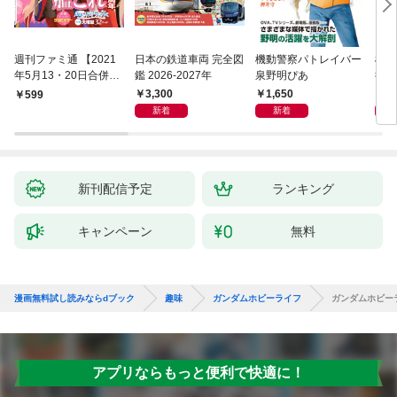
週刊ファミ通 【2021
日本の鉄道車両 完全図
機動警察パトレイバー
機動
年5月13・20日合併
鑑 2026-2027年
泉野明ぴあ
後藤
号】
3,300
1,650
1,
599
新着
新着
新刊配信予定
ランキング
キャンペーン
無料
漫画無料試し読みならdブック
趣味
ガンダムホビーライフ
ガンダムホビーラ
アプリならもっと便利で快適に！