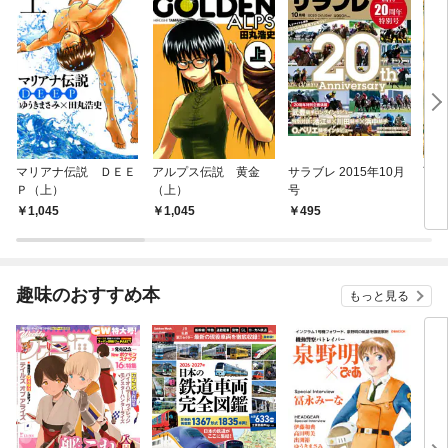
マリアナ伝説 ＤＥＥ
アルプス伝説 黄金
サラブレ 2015年10月
西郷
Ｐ（上）
（上）
号
1,045
1,045
495
7
趣味のおすすめ本
もっと見る