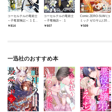
コーセルテルの竜術士
コーセルテルの竜術士
Comic ZERO-SUM (コ
～子竜冒険記～: 1【イ
～子竜物語～ : 1
ミック ゼロサム) 2020
ラスト特典付】
年11月号[雑誌]
814
607
509
一迅社のおすすめ本