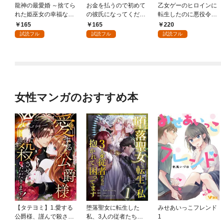
龍神の最愛婚 ～捨てら
お金を払うので初めて
乙女ゲーのヒロインに
れた姫巫女の幸福な嫁
の彼氏になってくださ
転生したのに悪役令嬢
入り～: 1
い: 1
の弟（攻略対象外）に
165
165
220
執着えっちされるんで
試読フル
試読フル
試読フル
すが！？: 1
女性マンガのおすすめ本
【タテヨミ】1.愛する
堕落聖女に転生した
みせあいっこフレンド
公爵様、謹んで殺させ
私、3人の従者たちに
1