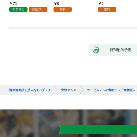
ていただきます！
抱かれて困ってます 第
71
0
0
1話
タテヨミ
試読フル
無料
無料
新刊配信予定
漫画無料試し読みならdブック
女性マンガ
コーセルテルの竜術士～子竜物語～