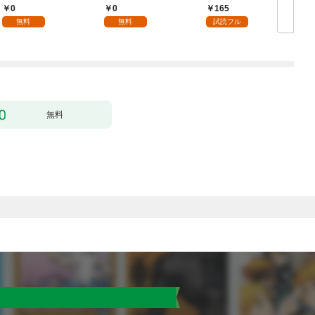
1
り］ 第1話
0
0
165
無料
無料
試読フル
無料