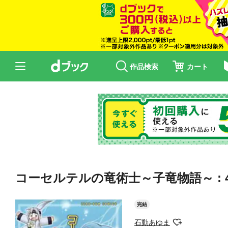
作品検索
カート
コーセルテルの竜術士～子竜物語～ : 
完結
石動あゆま