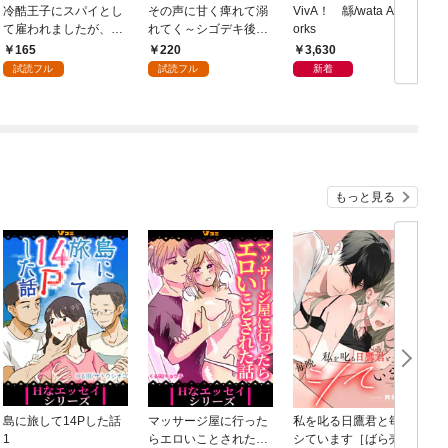
冷酷王子にスパイとし
その声に甘く痺れて溺
VivA！ 緜/wata Art W
て雇われましたが、結
れてく～シゴデキ後輩
orks
婚を迫られています: 1
は推しのメロ声配信者
165
220
3,630
でした～: 1
試読フル
試読フル
新着
もっと見る
島に旅して14Pした話
マッサージ屋に行った
私を叱る日鷹君と毎晩
1
らエロいことされた話
シています［ばら売