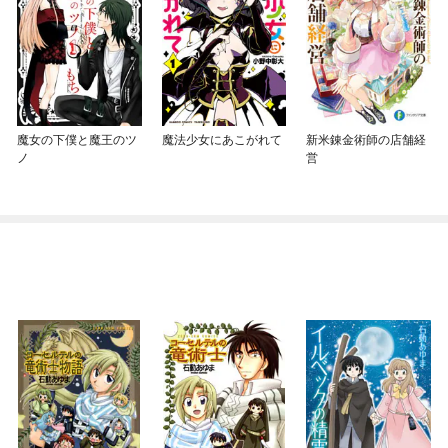
魔女の下僕と魔王のツ
魔法少女にあこがれて
新米錬金術師の店舗経
ノ
営