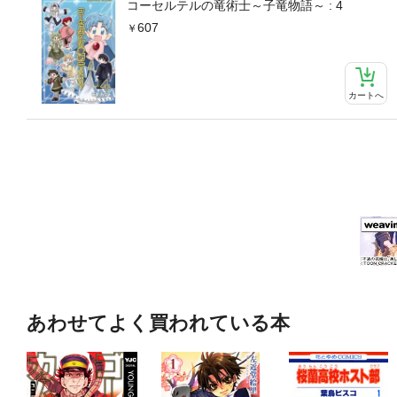
コーセルテルの竜術士～子竜物語～ : 4
607
カートへ
あわせてよく買われている本