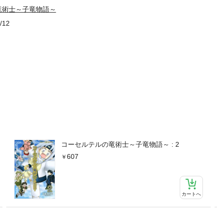
竜術士～子竜物語～
/12
コーセルテルの竜術士～子竜物語～ : 2
607
カートへ