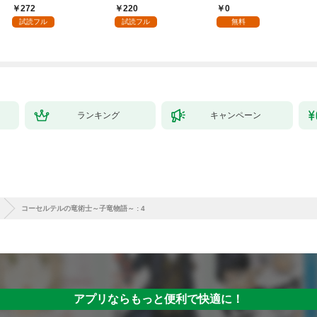
嫁として溺愛されてい
してさしあげます！1
様 1話
272
220
0
ます【単話】（１）
試読フル
試読フル
無料
ランキング
キャンペーン
コーセルテルの竜術士～子竜物語～ : 4
アプリならもっと便利で快適に！