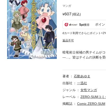
マンガ
607
(税込)
ポイン
5
pt
獲得
dカード利用でさらにポイント+2
返品不可
暗竜術士候補の男テイムがコ
―…。皆はテイムの決断を受
前で突然暗竜の卵が……！？
著者
石動あゆま
出版社
一迅社
ジャンル
女性マンガ
レーベル
ZERO-SUMコ
掲載誌
Comic ZERO-SUM