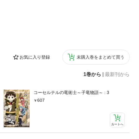
お気に入り登録
未購入巻をまとめて買う
1巻から
|
最新刊から
コーセルテルの竜術士～子竜物語～ : 3
607
カートへ