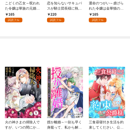
こどくの乙女～呪われ
恋を知らないサキュバ
運命のつがい～虐げら
た令嬢は華族の元婚約
スが騎士団長様に執着
れた令嬢は金華猫の一
者に溺愛される～: 1
溺愛されるまで: 1
途な愛で幸せを掴む～:
165
220
165
1
試読フル
試読フル
試読フル
火の神さまの掃除人で
授か離婚～一刻も早く
三食昼寝付き生活を約
すが、いつの間にか花
身籠って、私から解放
束してください、公爵