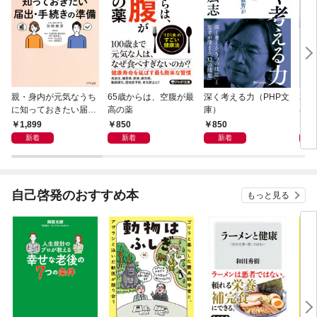
親・身内が元気なうち
65歳からは、空腹が最
深く考える力（PHP文
20
に知っておきたい届
高の薬
庫）
界史
出・手続きの準備（き
1,899
850
850
1,
ずな出版）
新着
新着
新着
自己啓発のおすすめ本
もっと見る