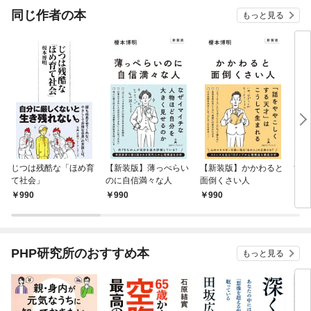
同じ作者の本
もっと見る
じつは残酷な「ほめ育
【新装版】薄っぺらい
【新装版】かかわると
すぐ
て社会」
のに自信満々な人
面倒くさい人
と言
990
990
990
9
PHP研究所のおすすめ本
もっと見る