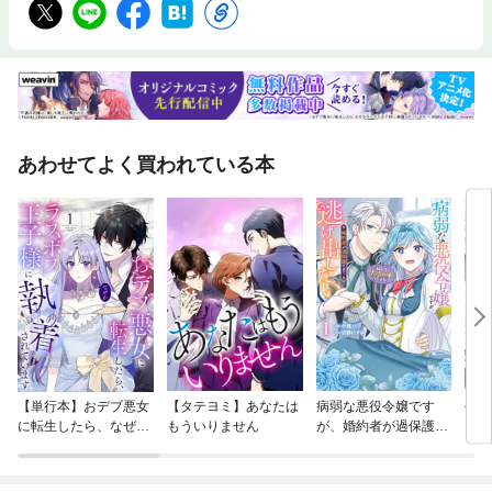
あわせてよく買われている本
【単行本】おデブ悪女
【タテヨミ】あなたは
病弱な悪役令嬢です
公爵
に転生したら、なぜか
もういりません
が、婚約者が過保護す
当た
ラスボス王子様に執着
ぎて逃げ出したい(私
されています
たち犬猿の仲でしたよ
ね！？)