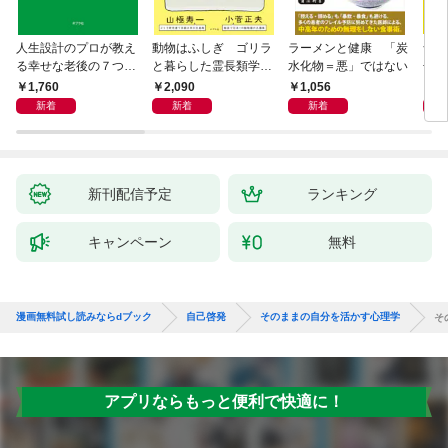
人生設計のプロが教え
動物はふしぎ ゴリラ
ラーメンと健康 「炭
食の
る幸せな老後の７つの
と暮らした霊長類学者
水化物＝悪」ではない
冊合
条件
と、アザラシと泳いだ
れる
1,760
2,090
1,056
2,
獣医が語り合う
られ
新着
新着
新着
新刊配信予定
ランキング
キャンペーン
無料
漫画無料試し読みならdブック
自己啓発
そのままの自分を活かす心理学
そ
アプリならもっと便利で快適に！