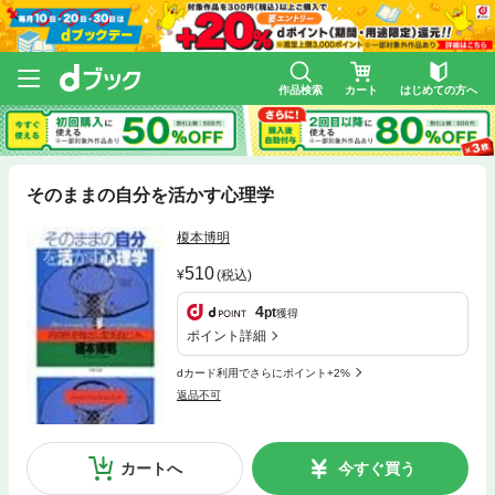
作品検索
カート
はじめての方へ
そのままの自分を活かす心理学
榎本博明
510
(税込)
4
pt
獲得
ポイント詳細
dカード利用でさらにポイント+2%
返品不可
カートへ
今すぐ買う