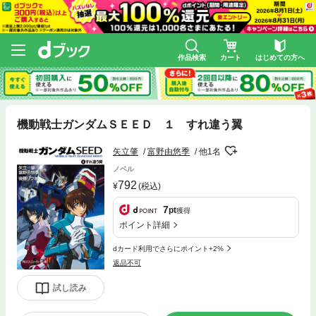
作品検索
カート
はじめての方へ
機動戦士ガンダムＳＥＥＤ １ すれ違う翼
矢立肇
富野由悠季
他1名
ノベル
792
(税込)
7
pt
獲得
ポイント詳細
dカード利用でさらにポイント+2%
返品不可
試し読み