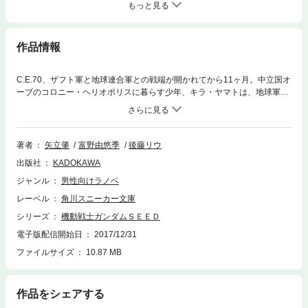
もっと見る
作品情報
C.E.70、ザフト軍と地球連合軍との戦端が開かれてから11ヶ月。中立国オ
ーブのコロニー・ヘリオポリスに暮らす少年、キラ・ヤマトは、地球軍が
開発した五機の新型ＭＳを狙うザフトの奪取作戦に巻き込まれる。彼の前
で次々と奪われていくＭＳ……だが残された最後の一機、X105ストライ
クガンダムにキラが乗り込んだ時から、運命は急加速を始めた！
著者
矢立肇
富野由悠季
後藤リウ
出版社
KADOKAWA
ジャンル
男性向けラノベ
レーベル
角川スニーカー文庫
シリーズ
機動戦士ガンダムＳＥＥＤ
電子版配信開始日
2017/12/31
ファイルサイズ
10.87 MB
作品をシェアする