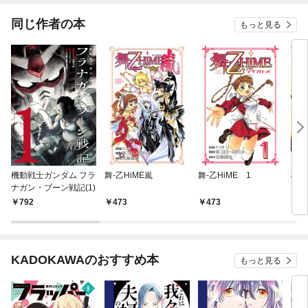
同じ作者の本
もっと見る
機動戦士ガンダム フラ
舞-乙HiME嵐
舞-乙HiME 1
機動
ナガン・ブーン戦記(1)
トホ
792
473
473
7
KADOKAWAのおすすめ本
もっと見る