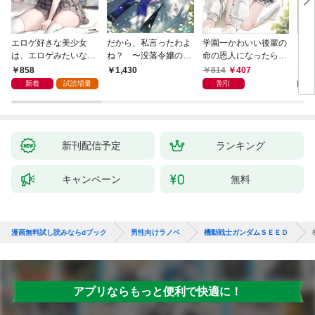
エロゲ好きな美少女
だから、私言ったわよ
学園一かわいい後輩の
くた
は、エロゲみたいなこ
ね？ 〜没落令嬢の案
命の恩人になったら、
ども
と全部シてほしい【電
外楽しい領地改革〜
通い妻になって関係を
858
814
407
8
1,430
子ＳＳ特典付き】
迫ってくる。
新着
試読増量
割引
新刊配信予定
ランキング
キャンペーン
無料
漫画無料試し読みならdブック
男性向けラノベ
機動戦士ガンダムＳＥＥＤ
アプリならもっと便利で快適に！