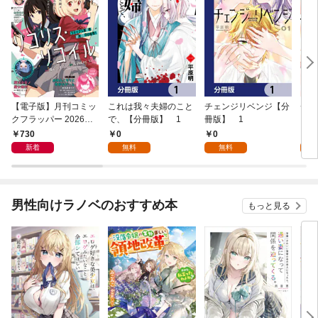
【電子版】月刊コミッ
これは我々夫婦のこと
チェンジリベンジ【分
チェ
クフラッパー 2026年9
で、【分冊版】 1
冊版】 1
月号
730
0
0
7
新着
無料
無料
試
男性向けラノベのおすすめ本
もっと見る