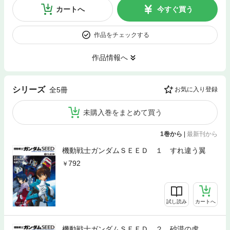
カートへ
今すぐ買う
作品をチェックする
作品情報へ
シリーズ
全5冊
お気に入り登録
未購入巻をまとめて買う
1巻から
|
最新刊から
機動戦士ガンダムＳＥＥＤ １ すれ違う翼
792
試し読み
カートへ
機動戦士ガンダムＳＥＥＤ ２ 砂漠の虎