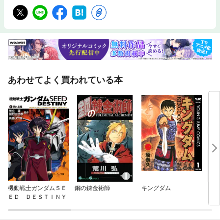
あわせてよく買われている本
機動戦士ガンダムＳＥ
鋼の錬金術師
キングダム
ソー
ＥＤ ＤＥＳＴＩＮＹ
イン