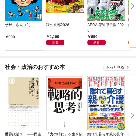
サザエさん（1）
秋の京都2026
AERA増刊 甲子園 202
終末
6
【単
1,100
650
0
990
新着
新着
社会・政治のおすすめ本
もっと見る
世界政治１ ――民主
「力の時代」を生き抜
離れて暮らす親の見守
平河