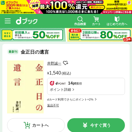
作品検索
カート
はじめての方へ
金正日の遺言
最新刊
井野誠一
1,540
(税込)
14
pt
獲得
ポイント詳細
dカード利用でさらにポイント+2%
返品不可
カートへ
今すぐ買う