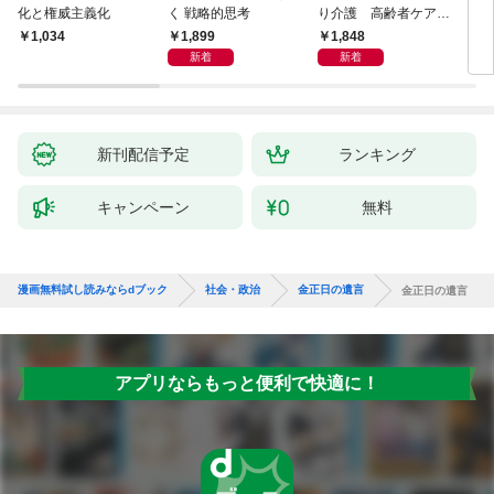
化と権威主義化
く 戦略的思考
り介護 高齢者ケアの
専門家が教える最善の
1,899
1,848
1,034
1,
対策Q＆A大全
新着
新着
新刊配信予定
ランキング
キャンペーン
無料
漫画無料試し読みならdブック
社会・政治
金正日の遺言
金正日の遺言
アプリならもっと便利で快適に！