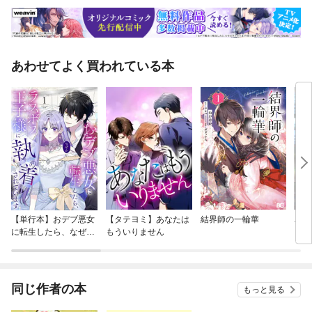
あわせてよく買われている本
【単行本】おデブ悪女
【タテヨミ】あなたは
結界師の一輪華
バッ
に転生したら、なぜか
もういりません
ロイ
ラスボス王子様に執着
今世
されています
りが
てく
OMI
同じ作者の本
もっと見る