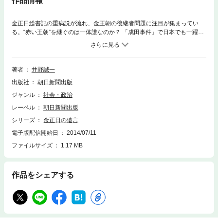
作品情報
金正日総書記の重病説が流れ、金王朝の後継者問題に注目が集まってい
る。“赤い王朝”を継ぐのは一体誰なのか？ 「成田事件」で日本でも一躍有
名になった長男・正男か、有能と評判の次男・正哲か、リーダーシップに
長ける三男・正雲か、それとも――。北朝鮮情勢に精通する国際アナリス
トが世界に先駆けて、知られざる金王朝の真実の姿を浮き彫りにする。
著者
井野誠一
出版社
朝日新聞出版
ジャンル
社会・政治
レーベル
朝日新聞出版
シリーズ
金正日の遺言
電子版配信開始日
2014/07/11
ファイルサイズ
1.17 MB
作品をシェアする