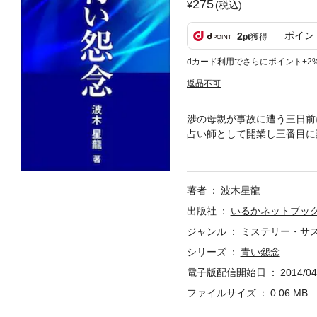
275
(税込)
ポイン
2
pt
獲得
dカード利用でさらにポイント+2
返品不可
渉の母親が事故に遭う三日前
占い師として開業し三番目に
渉は不倫相手の人妻、繭花か
著者
波木星龍
出版社
いるかネットブッ
ジャンル
ミステリー・サ
シリーズ
青い怨念
電子版配信開始日
2014/04
ファイルサイズ
0.06 MB