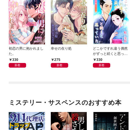
初恋の男に抱かれまし
幸せの在り処
どこかですれ違う偶然
た。
がずっと続くと思って
いた
330
275
330
新着
新着
新着
ミステリー・サスペンスのおすすめ本