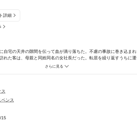
ト詳細
%
に自宅の天井の隙間を伝って血が滴り落ちた。不慮の事故に巻き込まれ
訪れた客は、母親と同姓同名の女社長だった。転居を繰り返すうちに運
ら同棲を迫られるのだった。
クス
スペンス
/15