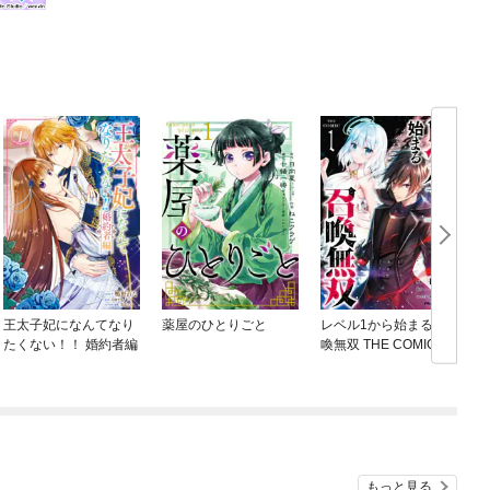
王太子妃になんてなり
薬屋のひとりごと
レベル1から始まる召
たくない！！ 婚約者編
喚無双 THE COMIC
ね
もっと見る