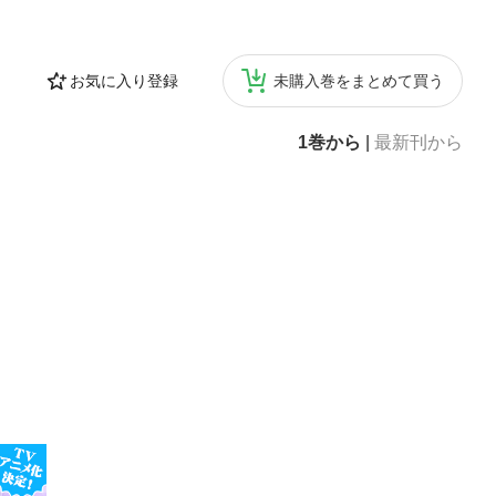
お気に入り登録
未購入巻をまとめて買う
1巻から
|
最新刊から