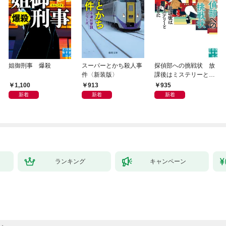
姐御刑事 爆殺
スーパーとかち殺人事
探偵部への挑戦状 放
件〈新装版〉
課後はミステリーとと
もに 新装版
1,100
913
935
新着
新着
新着
ランキング
キャンペーン