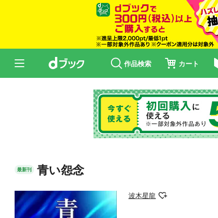
作品検索
カート
青い怨念
最新刊
波木星龍