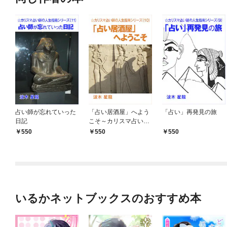
占い師が忘れていった
「占い居酒屋」へよう
「占い」再発見の旅
日記
こそ～カリスマ占い師
の人生指南シリーズ～
550
550
550
いるかネットブックスのおすすめ本