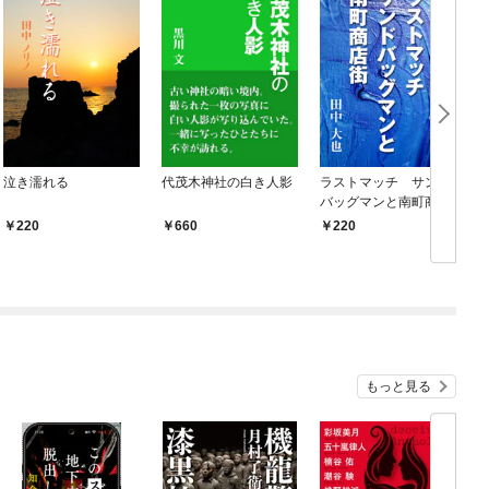
泣き濡れる
代茂木神社の白き人影
ラストマッチ サンド
バッグマンと南町商店
街
220
660
220
もっと見る