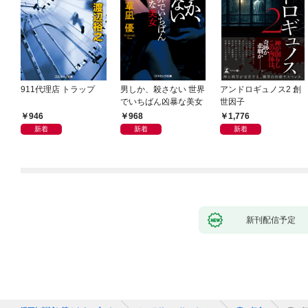
911代理店 トラップ
男しか、殺さない 世界
アンドロギュノス2 創
でいちばん凶暴な美女
世因子
946
968
1,776
新着
新着
新着
新刊配信予定