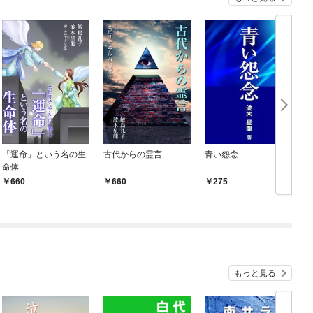
「運命」という名の生
古代からの霊言
青い怨念
命体
660
660
275
もっと見る