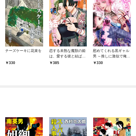
チーズケーキに花束を
恋する未熟な魔獣の姫
慰めてくれる黒ギャル
は、愛する彼と結ばれ
男 ～推しに激似で俺の
たい！
嫁～
330
385
330