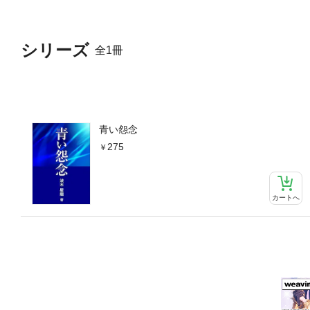
シリーズ
全1冊
青い怨念
275
カートへ