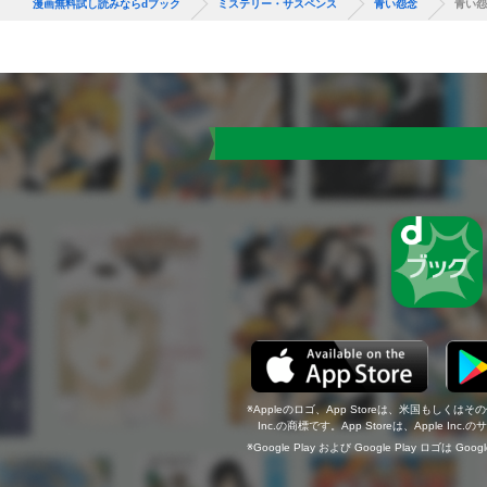
漫画無料試し読みならdブック
ミステリー・サスペンス
青い怨念
青い怨
Appleのロゴ、App Storeは、米国もしくはそ
Inc.の商標です。App Storeは、Apple In
Google Play および Google Play ロゴは Go