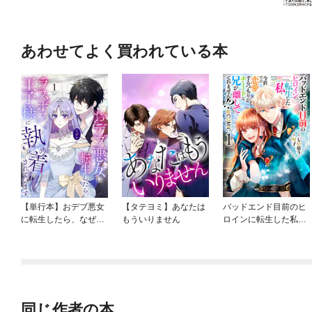
あわせてよく買われている本
【単行本】おデブ悪女
【タテヨミ】あなたは
バッドエンド目前のヒ
に転生したら、なぜか
もういりません
ロインに転生した私、
ラスボス王子様に執着
今世では恋愛するつも
されています
りがチートな兄が離し
てくれません！？@C
OMIC
同じ作者の本