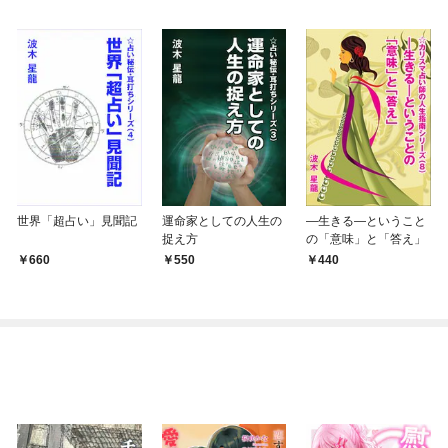
世界「超占い」見聞記
運命家としての人生の
―生きる―ということ
捉え方
の「意味」と「答え」
660
550
440