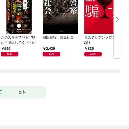
このスマホで地下牢獄
機龍警察 漆黒社会
ミステリアンソロジー
から脱出してください
騙す
599
2,420
836
新着
新着
新着
無料