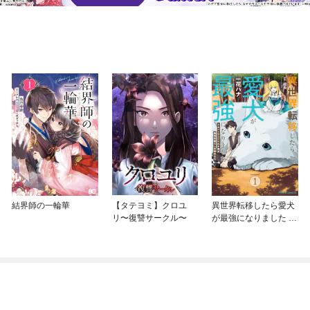
結界師の一輪華
【タテヨミ】クロユ
異世界転移したら愛犬
リ〜復讐サークル〜
が最強になりました ～
シルバーフェンリルと
俺が異世界暮らしを始
めたら～ THE COMIC