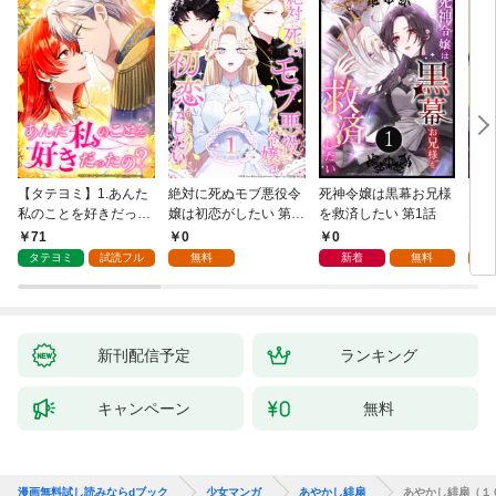
【タテヨミ】1.あんた
絶対に死ぬモブ悪役令
死神令嬢は黒幕お兄様
レベ
私のことを好きだった
嬢は初恋がしたい 第1
を救済したい 第1話
なり
の？
話
71
0
0
0
タテヨミ
試読フル
無料
新着
無料
新刊配信予定
ランキング
キャンペーン
無料
漫画無料試し読みならdブック
少女マンガ
あやかし緋扇
あやかし緋扇（１