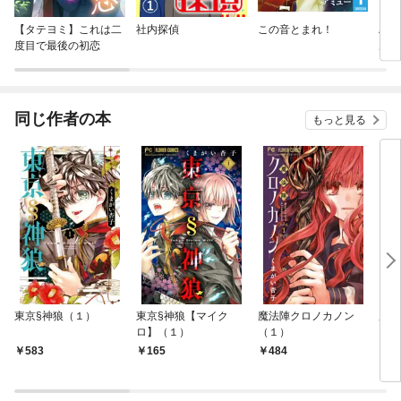
【タテヨミ】これは二
社内探偵
この音とまれ！
ハイ
度目で最後の初恋
居生
す。
同じ作者の本
もっと見る
東京§神狼（１）
東京§神狼【マイク
魔法陣クロノカノン
魔法
ロ】（１）
（１）
【マ
583
165
484
1