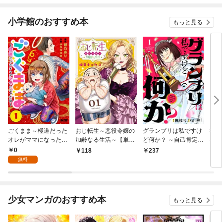
小学館のおすすめ本
もっと見る
ごくまま～極道だった
おじ転生～悪役令嬢の
グランプリは私ですけ
後宮
オレがママになった話
加齢なる生活～【単
ど何か？ ～自己肯定モ
は謎
～【単話】（１）
話】（１）
ンスターのミスコン無
（１
0
118
237
2
双～【単話】（１）
無料
少女マンガのおすすめ本
もっと見る