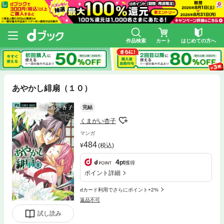
作品検索
カート
はじめての方へ
あやかし緋扇（１０）
完結
くまがい杏子
マンガ
484
(税込)
4
pt
獲得
ポイント詳細
dカード利用でさらにポイント+2%
返品不可
試し読み