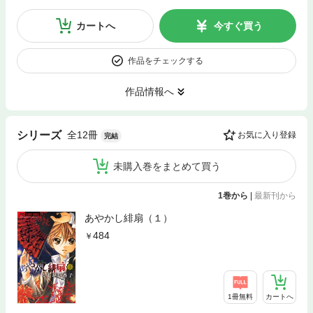
カートへ
今すぐ買う
作品をチェックする
作品情報へ
全12冊
シリーズ
お気に入り登録
完結
未購入巻をまとめて買う
1巻から
|
最新刊から
あやかし緋扇（１）
484
1冊無料
カートへ