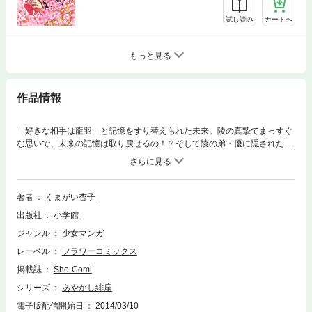
試し読み
カートへ
もっと見る
作品情報
「好きな相手は龍羽」と記憶をすり替えられた未来。陵の真摯でまっすぐ
な思いで、未来の記憶は取り戻せるの！？そして陵の弟・優に隠された衝
撃の事実とは！？前世と現世が錯綜する和風ファンタジーラブストーリ
ー、ますます盛り上がる第10巻！
著者
くまがい杏子
出版社
小学館
ジャンル
少女マンガ
レーベル
フラワーコミックス
掲載誌
Sho-Comi
シリーズ
あやかし緋扇
電子版配信開始日
2014/03/10