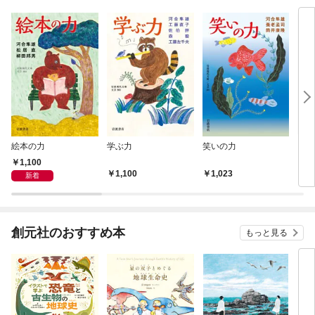
絵本の力
学ぶ力
笑いの力
〈子
ー〉
1,100
ァン
1,100
1,023
1,
新着
創元社のおすすめ本
もっと見る