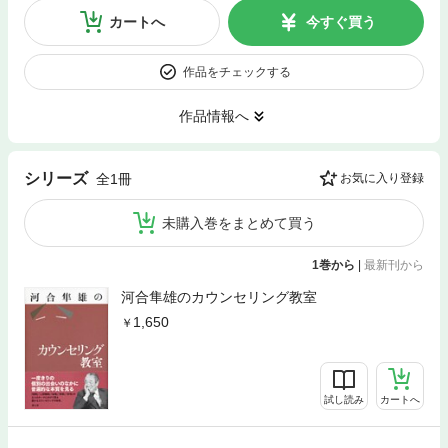
カートへ
今すぐ買う
作品をチェックする
作品情報へ
シリーズ
全1冊
お気に入り登録
未購入巻をまとめて買う
1巻から
|
最新刊から
河合隼雄のカウンセリング教室
1,650
試し読み
カートへ