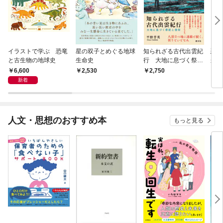
イラストで学ぶ 恐竜
星の双子とめぐる地球
知られざる古代出雲紀
恐竜
と古生物の地球史
生命史
行 大地に息づく祭祀
来に
と信仰
6,600
2,530
2,750
1,
新着
人文・思想のおすすめ本
もっと見る