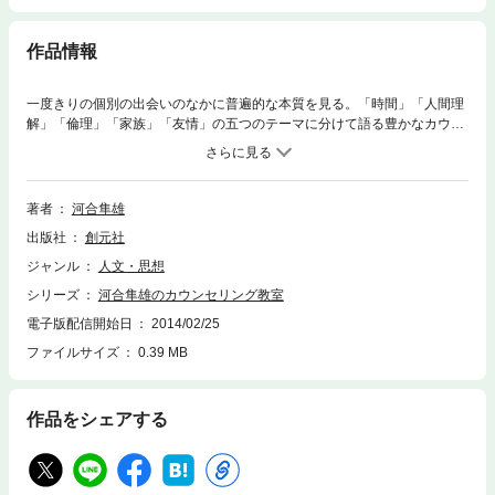
作品情報
一度きりの個別の出会いのなかに普遍的な本質を見る。「時間」「人間理
解」「倫理」「家族」「友情」の五つのテーマに分けて語る豊かなカウン
セリングの知恵。
著者
河合隼雄
出版社
創元社
ジャンル
人文・思想
シリーズ
河合隼雄のカウンセリング教室
電子版配信開始日
2014/02/25
ファイルサイズ
0.39 MB
作品をシェアする