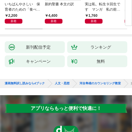
いちばんやさしい 保
新約聖書 本文の訳
実は私、転生９回生で
自閉
育者のための「食べな
す マンガ 私の前世
が小
い子」サポートＢＯＯ
物語
あう
2,200
4,400
1,760
2,
Ｋ 偏食・少食のお悩
新着
新着
新着
み解決！
新刊配信予定
ランキング
キャンペーン
無料
漫画無料試し読みならdブック
人文・思想
河合隼雄のカウンセリング教室
アプリならもっと便利で快適に！