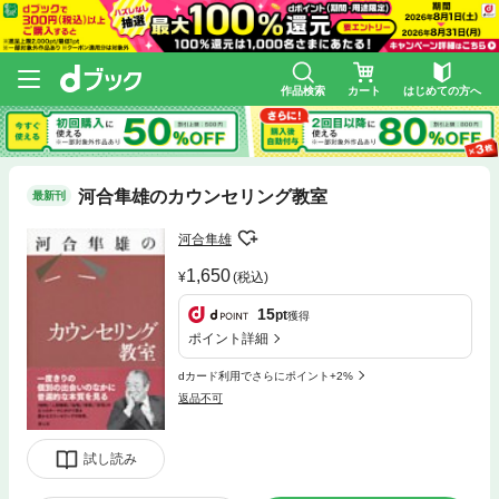
作品検索
カート
はじめての方へ
河合隼雄のカウンセリング教室
最新刊
河合隼雄
1,650
(税込)
15
pt
獲得
ポイント詳細
dカード利用でさらにポイント+2%
返品不可
試し読み