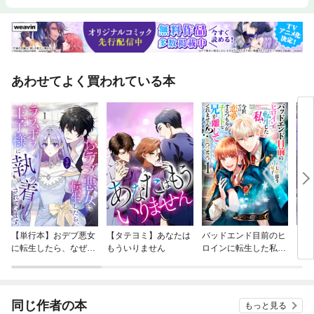
あわせてよく買われている本
【単行本】おデブ悪女
【タテヨミ】あなたは
バッドエンド目前のヒ
【タ
に転生したら、なぜか
もういりません
ロインに転生した私、
リ〜
ラスボス王子様に執着
今世では恋愛するつも
されています
りがチートな兄が離し
てくれません！？@C
OMIC
同じ作者の本
もっと見る