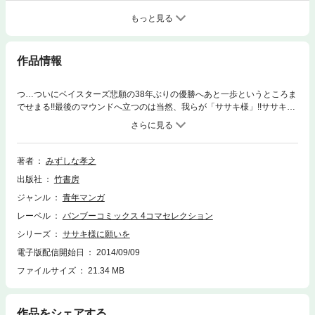
もっと見る
作品情報
つ…ついにベイスターズ悲願の38年ぶりの優勝へあと一歩というところま
でせまる!!最後のマウンドへ立つのは当然、我らが「ササキ様」!!ササキ様
が想いを込め放ったボールは…ますます目が離せない5巻必見です!!
著者
みずしな孝之
出版社
竹書房
ジャンル
青年マンガ
レーベル
バンブーコミックス 4コマセレクション
シリーズ
ササキ様に願いを
電子版配信開始日
2014/09/09
ファイルサイズ
21.34 MB
作品をシェアする