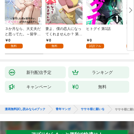
３か月なら、大丈夫だ
妻よ、僕の恋人になっ
ヒトグイ 第1話
世界
と思ってた。～留学し
てくれませんか？ 第1
レベ
た僕の留守中に、一途
話
0
0
0
0
な彼女が汚されるまで
無料
無料
試読フル
～ 1話
新刊配信予定
ランキング
キャンペーン
無料
漫画無料試し読みならdブック
青年マンガ
ササキ様に願いを
ササキ様に願