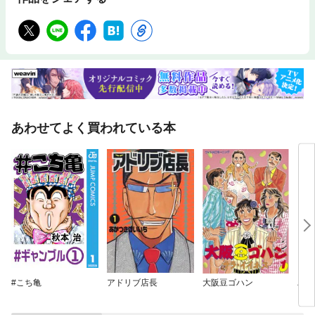
あわせてよく買われている本
#こち亀
アドリブ店長
大阪豆ゴハン
パタ