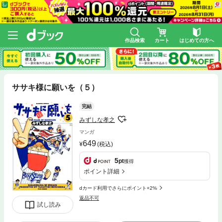
作品検索
カート
はじめての方へ
ササキ様に願いを（５）
完結
みずしな孝之
マンガ
649
(税込)
5
pt
獲得
ポイント詳細
dカード利用でさらにポイント+2%
返品不可
試し読み