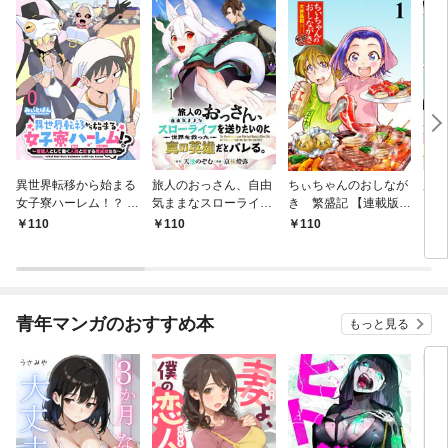
異世界転移から始まる
旅人のおっさん、自由
ちぃちゃんのおしなが
魔法
女子寮ハーレム！？ ～
気ままなスローライフ
き 繁盛記 【連載版】
【連
管理人として働く人間
を送りたいのに世界を
１
110
110
110
1
と恋する魔族娘たち～
救った真の英雄だとバ
【連載版】０
レる 【連載版】１
青年マンガのおすすめ本
もっと見る