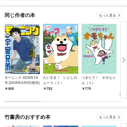
同じ作者の本
もっと見る
モーニング 2026年19
だいすき！ いとしの
つきたて！ オモちゃ
ジョ
号 [2026年4月9日発売]
ムーコ（１）
ん（１）
ンの
0
469
792
770
竹書房のおすすめ本
もっと見る