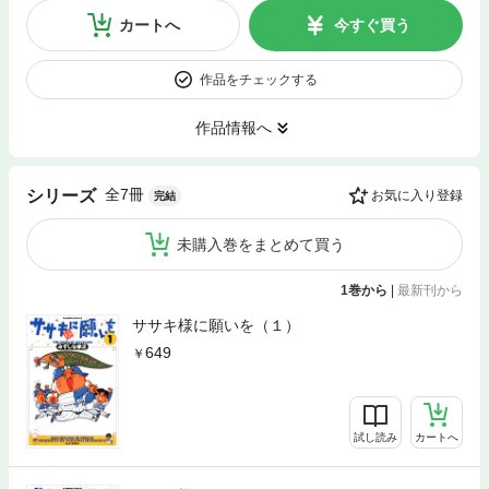
カートへ
今すぐ買う
作品をチェックする
作品情報へ
全7冊
シリーズ
お気に入り登録
完結
未購入巻をまとめて買う
1巻から
|
最新刊から
ササキ様に願いを（１）
649
試し読み
カートへ