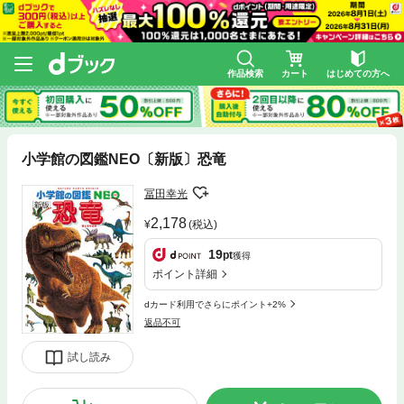
作品検索
カート
はじめての方へ
小学館の図鑑NEO〔新版〕恐竜
冨田幸光
2,178
(税込)
19
pt
獲得
ポイント詳細
dカード利用でさらにポイント+2%
返品不可
試し読み