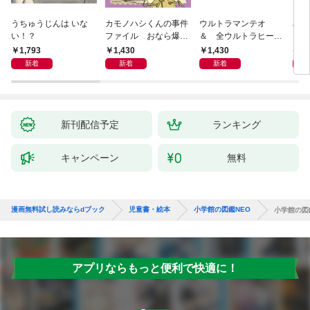
うちゅうじんは いな
カモノハシくんの事件
ウルトラマンテオ
星の
い！？
ファイル おなら爆
＆ 全ウルトラヒーロ
いグ
弾！ 危機イッパツ編
ー大集合 あそべるず
1,793
1,430
1,430
7
かん
新着
新着
新着
新刊配信予定
ランキング
キャンペーン
無料
漫画無料試し読みならdブック
児童書・絵本
小学館の図鑑NEO
小学館の図
アプリならもっと便利で快適に！