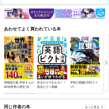
あわせてよく買われている本
増補改訂版 学研まんが
見るだけでわかる！！
学研の図鑑LIVE(ライ
ＳＨ
NEW世界の歴史 別巻
英語ピクト図鑑
ブ)
翔平
世界遺産学習事典
の歴
同じ作者の本
もっと見る