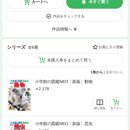
カートへ
今すぐ買う
作品をチェックする
作品情報へ
シリーズ
全6冊
お気に入り登録
未購入巻をまとめて買う
1巻から
|
最新刊から
小学館の図鑑NEO〔新版〕動物
2,178
試し読み
カートへ
小学館の図鑑NEO〔新版〕昆虫