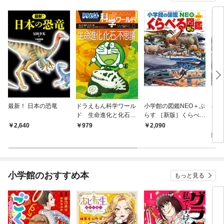
最新！ 日本の恐竜
ドラえもん科学ワール
小学館の図鑑NEO＋ぷ
小学
ド 生命進化と化石の
らす ［新版］くらべる
らす
不思議
図鑑
図鑑
0
2,640
979
2,090
小学館のおすすめ本
もっと見る