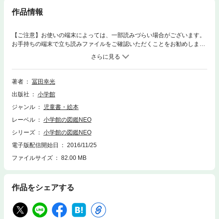
作品情報
【ご注意】お使いの端末によっては、一部読みづらい場合がございます。
お手持ちの端末で立ち読みファイルをご確認いただくことをお勧めしま
す。いちばん売れている恐竜図鑑『NEO恐竜』が全ページパワーアップし
て、新版登場！恐竜はもちろん、翼竜や首長竜など計400種以上を、進化
のようすがわかりやすい系統順に紹介しています。新版『恐竜』は、最新
の研究にもとづいた精緻で美しいイラストと世界中から集めた貴重な写真
著者
冨田幸光
が満載！さらに、ほかの図鑑では手薄になりがちな、日本全国で見つかっ
出版社
小学館
ている恐竜も、ていねいに取り上げています。また、恐竜の魅力の1つ
は、まだまだ謎が多いことです。そこで、研究者の間でも意見が分かれて
ジャンル
児童書・絵本
いるテーマについては、それぞれの学説をわかりやすく解説することで、
レーベル
小学館の図鑑NEO
子どもたちの「自分で考える力」を育てます。 ※電子版には、DVDが含ま
れません。 ※この作品はカラー版です。
シリーズ
小学館の図鑑NEO
電子版配信開始日
2016/11/25
ファイルサイズ
82.00 MB
作品をシェアする