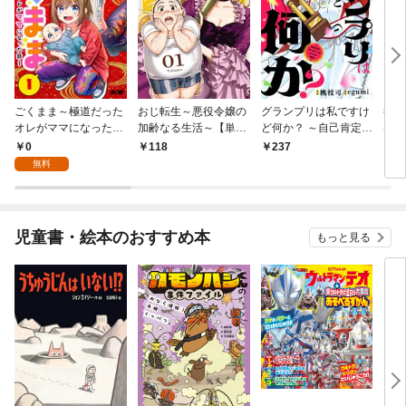
ごくまま～極道だった
おじ転生～悪役令嬢の
グランプリは私ですけ
後宮
オレがママになった話
加齢なる生活～【単
ど何か？ ～自己肯定モ
は謎
～【単話】（１）
話】（１）
ンスターのミスコン無
（１
0
118
237
2
双～【単話】（１）
無料
児童書・絵本のおすすめ本
もっと見る