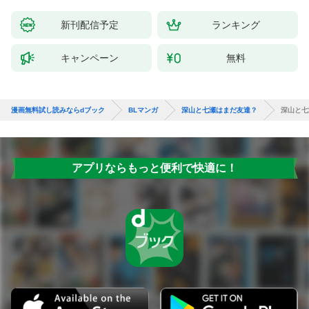
新刊配信予定
ランキング
キャンペーン
無料
漫画無料試し読みならdブック
BLマンガ
深山と七瀬はまだ友達？
深山と七
アプリならもっと便利で快適に！