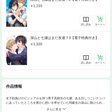
1,210
試し読み
カートへ
深山と七瀬はまだ友達？3【電子特典付き】
1,320
試し読み
カートへ
作品情報
女子顔負けのビジュアルを持つ男子高校生の七瀬。ある日しつこいナンパ
にあっていたところを密かに想いを寄せていた同級生の深山に助けられ
る。周囲に馴染めずコミュ障をこじらせていた七瀬の心にするりと入り込
む自然体の深山。しかも顔面良！！！同じ趣味で意気投合した2人は友達