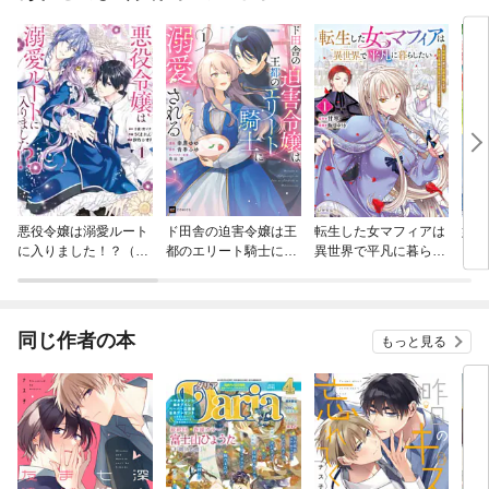
悪役令嬢は溺愛ルート
ド田舎の迫害令嬢は王
転生した女マフィアは
婚約
に入りました！？（コ
都のエリート騎士に溺
異世界で平凡に暮らし
るそ
ミック）
愛される
たい～暗殺者一家の伯
ク）
爵令嬢ですが、天使と
悪魔な団長がつきまと
ってきます～
同じ作者の本
もっと見る