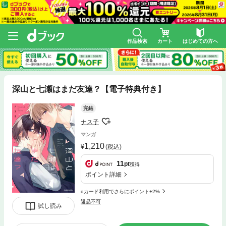
作品検索
カート
はじめての方へ
深山と七瀬はまだ友達？【電子特典付き】
完結
ナス子
マンガ
1,210
(税込)
11
pt
獲得
ポイント詳細
dカード利用でさらにポイント+2%
返品不可
試し読み