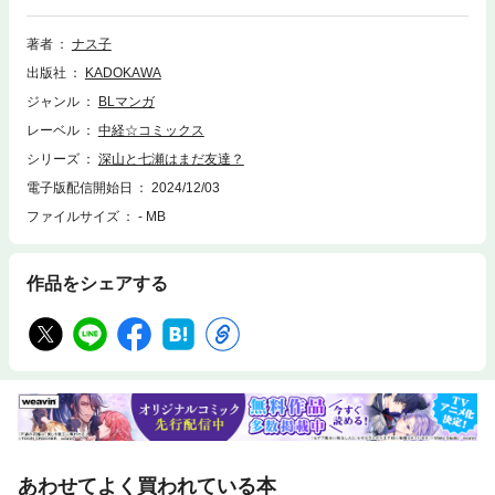
として距離を縮めていく。友達のはずなのに…深山から押し倒されていき
なりキス！？「友達ですら、いられなくなったらどうしよう…」キスの意
著者
ナス子
味を意識すればするほどすれ違ってしまい――！？隠れヤンデレ沼男×ネ
出版社
KADOKAWA
ガティブかわいい魔性姫のもどかしすぎる両片思い！！【本アイテムは、
描き下ろし1ページマンガ付きの電子書店共通版です】特典に悩む七瀬に
ジャンル
BLマンガ
深山は…？
レーベル
中経☆コミックス
シリーズ
深山と七瀬はまだ友達？
電子版配信開始日
2024/12/03
ファイルサイズ
- MB
作品をシェアする
あわせてよく買われている本