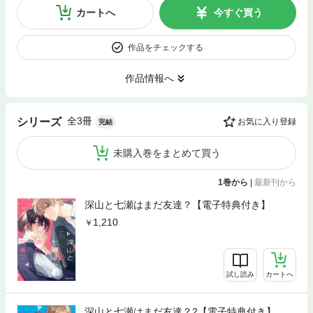
カートへ
今すぐ買う
作品をチェックする
作品情報へ
全3冊
シリーズ
お気に入り登録
完結
未購入巻をまとめて買う
1巻から
|
最新刊から
深山と七瀬はまだ友達？【電子特典付き】
1,210
試し読み
カートへ
深山と七瀬はまだ友達？2【電子特典付き】