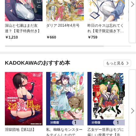
深山と七瀬はまだ友
ダリア 2014年4月号
昨日のキスは忘れてく
ドラ
達？【電子特典付き】
れ【電子限定描き下ろ
し漫画付き】
1,210
660
759
9
KADOKAWAのおすすめ本
もっと見る
淫獄団地【第1話】
私、蜘蛛なモンスター
乙女ゲー世界はモブに
乙女
をテイムしたので、ス
厳しい世界です【共和
厳し