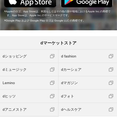
Appleのロゴ、App Storeは、米国もしくはその他の国や地域におけるApple Inc.の商標で
す。App Storeは、Apple Inc.のサービスマークです。
Google Play および Google Play ロゴは Google LLC の商標です。
dマーケットストア
dショッピング
d fashion
dミュージック
dカーシェア
Lemino
dマガジン
dヒッツ
dフォト
dアニメストア
dヘルスケア