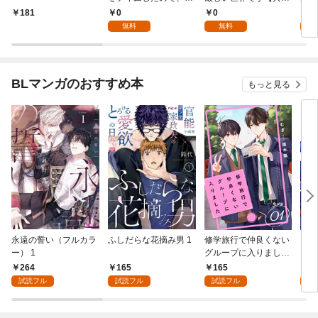
パイダーシルクで裁縫
国編】【分冊版】 1
国
0
0
8
181
を頑張ります！【分冊
無料
無料
試
版】 1
BLマンガのおすすめ本
もっと見る
永遠の誓い（フルカラ
ふしだらな花摘み男 1
修学旅行で仲良くない
アル
ー） 1
グループに入りました
にな
【単話版】1巻
最強
264
165
165
0
が、
試読フル
試読フル
試読フル
ら執
す～