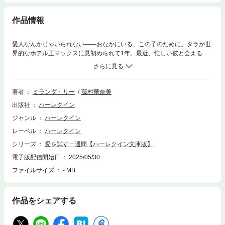
作品情報
愛人なんかじゃいられない――おなかにいる、この子のために。タラが世
界的なホテル王マックスに見初められて1年。最近、忙しい彼と会える時
間はわずかなうえ、いつもベッドの中。つまり私は、ただの都合のいい愛
人なの……？このところ吐き気に悩まされていたタラは不安に襲われる。
じつは妊娠していたのだ。もしも彼に知られたら、産まないよう迫られる
かもしれない。怯えて家を出たタラを、マックスは金の力で強引に捜し出
著者
ミランダ・リー
藤村華奈美
し、なんと結婚を申し出た！結婚よりも本物の愛が欲しいタラは、条件を
出版社
ハーレクイン
出す。1週間、一緒に特別な時を過ごすこと――体には指1本触れずに。＊
本書は、ハーレクイン・セレクトから既に配信されている作品のハーレク
ジャンル
ハーレクイン
イン文庫版となります。 ご購入の際は十分ご注意ください。
レーベル
ハーレクイン
シリーズ
愛を試す一週間【ハーレクイン文庫版】
電子版配信開始日
2025/05/30
ファイルサイズ
- MB
作品をシェアする