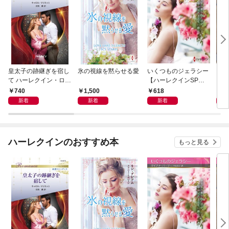
皇太子の跡継ぎを宿し
氷の視線を黙らせる愛
いくつものジェラシー
シン
て ハーレクイン・ロマ
【ハーレクインSP文
レク
ンス～純潔のシンデレ
庫版】
740
1,500
618
6
ラ～
新着
新着
新着
ハーレクインのおすすめ本
もっと見る