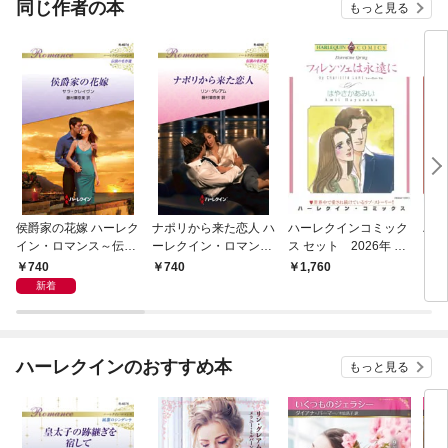
同じ作者の本
もっと見る
侯爵家の花嫁 ハーレク
ナポリから来た恋人 ハ
ハーレクインコミック
ハー
イン・ロマンス～伝説
ーレクイン・ロマンス
ス セット 2026年 vo
ス 
の名作選～【ハーレク
～伝説の名作選～【ハ
l.916
l.91
740
740
1,760
1,
イン・ロマンス版】
ーレクイン・ロマンス
新着
版】
ハーレクインのおすすめ本
もっと見る