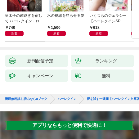
皇太子の跡継ぎを宿し
氷の視線を黙らせる愛
いくつものジェラシー
シン
て ハーレクイン・ロマ
【ハーレクインSP文
レク
ンス～純潔のシンデレ
庫版】
740
1,500
618
6
ラ～
新着
新着
新着
新刊配信予定
ランキング
キャンペーン
無料
漫画無料試し読みならdブック
ハーレクイン
愛を試す一週間【ハーレクイン文庫
アプリならもっと便利で快適に！