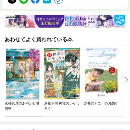
あわせてよく買われている本
京都伏見のあやかし甘
京都下鴨 神様のいそう
赤毛のナニーの片想い
誘惑
味帖
ろう
クイ