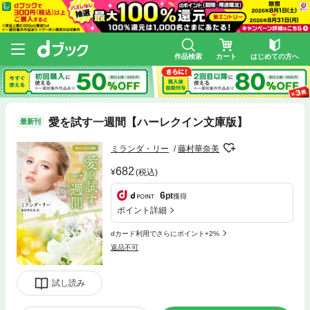
作品検索
カート
はじめての方へ
愛を試す一週間【ハーレクイン文庫版】
最新刊
ミランダ・リー
藤村華奈美
682
(税込)
6
pt
獲得
ポイント詳細
dカード利用でさらにポイント+2%
返品不可
試し読み