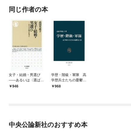
同じ作者の本
女子・結婚・男選び
学歴・階級・軍隊 高
――あるいは〈選ばれ
学歴兵士たちの憂鬱な
男子〉
日常
946
968
中央公論新社のおすすめ本