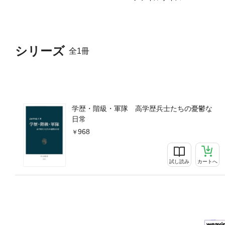
シリーズ
全1冊
学歴・階級・軍隊 高学歴兵士たちの憂鬱な
日常
968
試し読み
カートへ