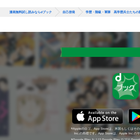
漫画無料試し読みならdブック
自己啓発
学歴・階級・軍隊 高学歴兵士たちの
Appleのロゴ、App Storeは、米国もしくはそ
Inc.の商標です。App Storeは、Apple In
Google Play および Google Play ロゴは Go