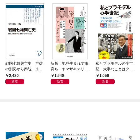
戦国七雄興亡史 群雄
新版 地球生まれで旅
私とプラモデルの半世
の割拠から秦統一まで
育ち ヤマザキマリ流
紀 大事なことはタミ
の道程
人生論
ヤが教えてくれた
2,420
1,540
1,056
新着
新着
新着