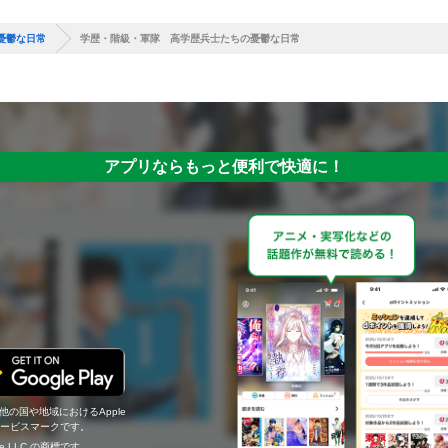
憂鬱な日常
学歴・階級・軍隊 高学歴兵士たちの憂鬱な日常
アプリならもっと便利で快適に！
の他の国や地域におけるApple
c.のサービスマークです。
ogle LLC の商標です。