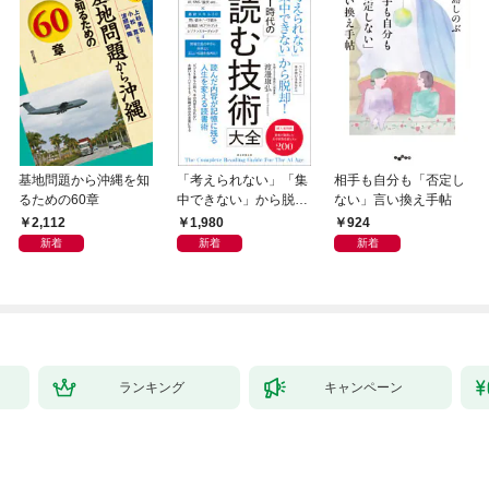
基地問題から沖縄を知
「考えられない」「集
相手も自分も「否定し
るための60章
中できない」から脱
ない」言い換え手帖
却！ AI時代の読む技
2,112
1,980
924
術大全
新着
新着
新着
ランキング
キャンペーン