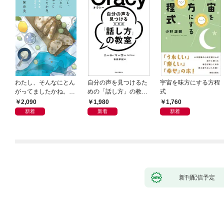
わたし、そんなにとん
自分の声を見つけるた
宇宙を味方にする方程
がってましたかね。
めの「話し方」の教
式
獅子座、Ａ型、丙午は
室 Ｏｒａｃｙ（オラ
2,090
1,980
1,760
めぐる
シー）
新着
新着
新着
新刊配信予定