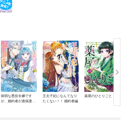
病弱な悪役令嬢です
王太子妃になんてなり
薬屋のひとりごと
が、婚約者が過保護す
たくない！！ 婚約者編
ぎて逃げ出したい(私た
ち犬猿の仲でしたよ
ね！？)