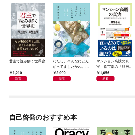
君主で読み解く世界史
わたし、そんなにとん
マンション高騰の真
がってましたかね。
実 都市部の「非居住
獅子座、Ａ型、丙午は
化」が街を壊す
1,210
2,090
1,056
めぐる
新着
新着
新着
自己啓発のおすすめ本