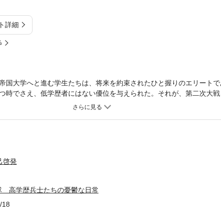
ト詳細
%
帝国大学へと進む学生たちは、将来を約束されたひと握りのエリートで
つ時でさえ、低学歴者にはない優位を与えられた。それが、第二次大戦
生活を送らざるを得ない情況となる。本書は、最も「貧乏クジ」を引い
代と階級を巡る問題を照射するものである。
己啓発
隊 高学歴兵士たちの憂鬱な日常
/18