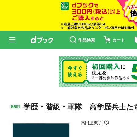
作品検索
カート
学歴・階級・軍隊 高学歴兵士た
最新刊
高田里惠子