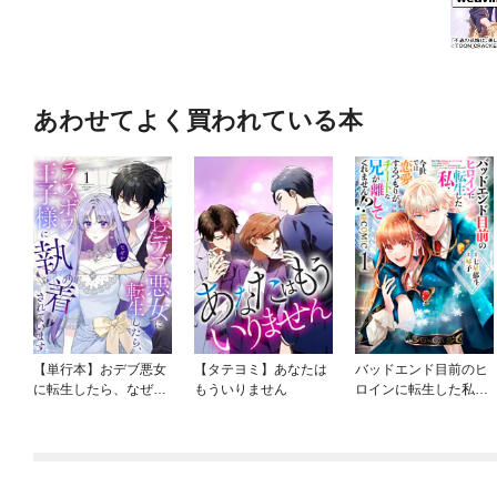
あわせてよく買われている本
【単行本】おデブ悪女
【タテヨミ】あなたは
バッドエンド目前のヒ
に転生したら、なぜか
もういりません
ロインに転生した私、
ラスボス王子様に執着
今世では恋愛するつも
されています
りがチートな兄が離し
てくれません！？@C
OMIC