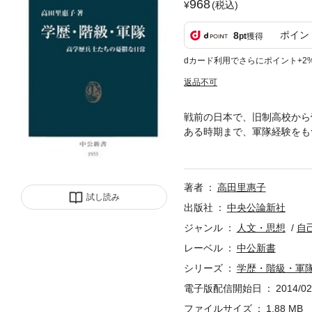
968
(税込)
ポイン
8
pt
獲得
dカード利用でさらにポイント+2
返品不可
戦前の日本で、旧制高校から
ある時期まで、軍隊経験をも
る頃から、彼らも過酷な軍隊
恨みと諦めの声を蒐集し、世
著者
高田里惠子
試し読み
出版社
中央公論新社
ジャンル
人文・思想
自
レーベル
中公新書
シリーズ
学歴・階級・軍
電子版配信開始日
2014/02
ファイルサイズ
1.88 MB