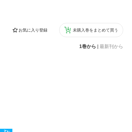
お気に入り登録
未購入巻をまとめて買う
1巻から
|
最新刊から