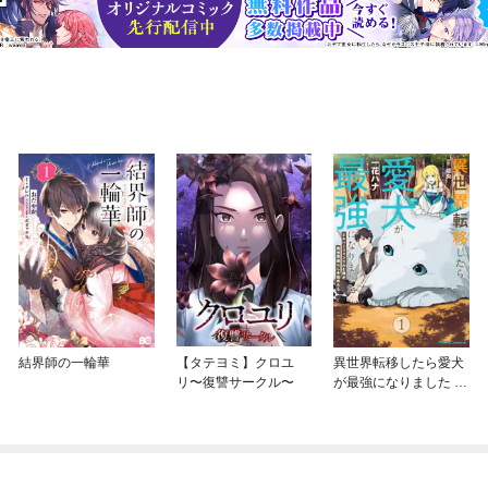
結界師の一輪華
【タテヨミ】クロユ
異世界転移したら愛犬
リ〜復讐サークル〜
が最強になりました ～
シルバーフェンリルと
俺が異世界暮らしを始
めたら～ THE COMIC