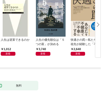
人生は逆算できるのか
人生の優先順位は「５
快適さの罠―私たちの
つの富」が決める
祖先が経験した「不快
さ」が人生を充実させ
1,012
3,740
2,640
る
新着
新着
新着
無料