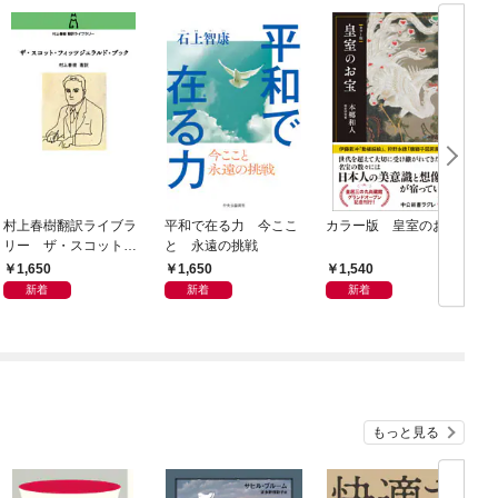
村上春樹翻訳ライブラ
平和で在る力 今ここ
カラー版 皇室のお宝
リー ザ・スコット・
と 永遠の挑戦
フィッツジェラルド・
1,650
1,650
1,540
ブック
新着
新着
新着
もっと見る