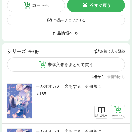
カートへ
今すぐ買う
作品をチェックする
作品情報へ
シリーズ
全6冊
お気に入り登録
未購入巻をまとめて買う
1巻から
|
最新刊から
一匹オオカミ、恋をする 分冊版 1
165
試し読み
カートへ
一匹オオカミ、恋をする 分冊版 2