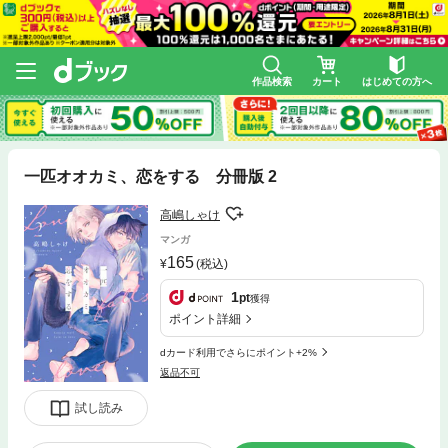
作品検索
カート
はじめての方へ
一匹オオカミ、恋をする 分冊版 2
高嶋しゃけ
マンガ
165
(税込)
1
pt
獲得
ポイント詳細
dカード利用でさらにポイント+2%
返品不可
試し読み