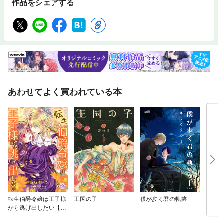
作品をシェアする
あわせてよく買われている本
転生伯爵令嬢は王子様
王国の子
僕が歩く君の軌跡
com
から逃げ出したい【単
の愛
話売】