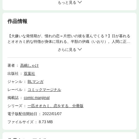
もっと見る
作品情報
【大嫌いな発情期が、憧れの恋＝片想いの彼を運んでくる？】日が暮れる
とオオカミ的な特徴が身体に現れる、半獣の伊織（いおり）。人間に正体
を隠して生活しながらも、早朝の電車で見かける美しい青年に、恋に似た
想いを抱いていた。この身体でいる限り、誰かに愛されることなんて一生
ない――そう諦めていたある日、伊織は突然の発情期により駅で倒れ込ん
でしまう。助けてくれたのは、憧れの男の子。熱に浮かされた伊織は、介
著者
高嶋しゃけ
抱しようとする彼に「僕と恋してくれませんか」とねだってしまい――!?
出版社
双葉社
【孤独な美青年×臆病なオオカミの半獣】本当の恋を知らない二人が織り
なす両片想いBL。
ジャンル
BLマンガ
レーベル
コミックマージナル
掲載誌
comic marginal
シリーズ
一匹オオカミ、恋をする 分冊版
電子版配信開始日
2022/01/07
ファイルサイズ
8.73 MB