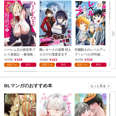
ハーレム王の異世界プ
醜いオークの逆襲 同人
学園騎士のレベルアッ
村人
レス漫遊記 ～最強無双
エロゲの鬼畜皇太子に
プ！レベル1000超え
ライ
のおじさんはあらゆる
転生した喪男の受難
の転生者、落ちこぼれ
770
539
605
423
770
539
7
種族を嫁にする～（コ
（コミック） 1
クラスに入学。そし
試読フル
割引
試読フル
割引
試読フル
割引
試
ミック） 1
て、（コミック） 1
BLマンガのおすすめ本
もっと見る