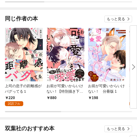
同じ作者の本
もっと見る
上司の息子の距離感が
お前が可愛いからいけ
お前が可愛いからいけ
夜に
バグってる１
ない！【特別描き下ろ
ない！ 分冊版 1
し漫画付き】
220
2
880
198
試読フル
試
双葉社のおすすめ本
もっと見る