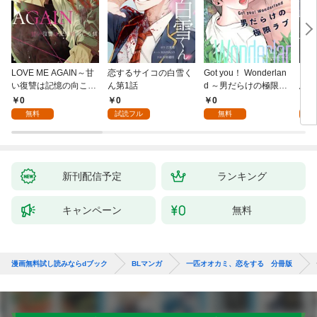
LOVE ME AGAIN～甘
恋するサイコの白雪く
Got you！ Wonderlan
ビバ
い復讐は記憶の向こう
ん第1話
d ～男だらけの極限ラ
鳥は
側～(1)
ブ～(1)
【全
0
0
0
0
無料
試読フル
無料
新刊配信予定
ランキング
キャンペーン
無料
漫画無料試し読みならdブック
BLマンガ
一匹オオカミ、恋をする 分冊版