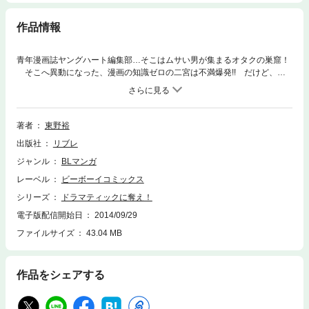
作品情報
青年漫画誌ヤングハート編集部…そこはムサい男が集まるオタクの巣窟！
そこへ異動になった、漫画の知識ゼロの二宮は不満爆発!! だけど、異
動先の編集長・織田だけは超絶男前でデキる男だから、余計に腹がたっ
て…!? 仕事も恋愛もアイツには負けたくない！ 一筋縄ではいかない大
人の恋、電子コミックで登場!!
著者
東野裕
出版社
リブレ
ジャンル
BLマンガ
レーベル
ビーボーイコミックス
シリーズ
ドラマティックに奪え！
電子版配信開始日
2014/09/29
ファイルサイズ
43.04 MB
作品をシェアする