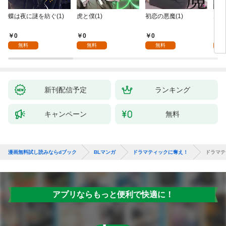
蝶は夜に謎を紡ぐ(1)
虎と僕(1)
初恋の悪魔(1)
天使
を～M
nc
0
0
0
0
無料
無料
無料
新刊配信予定
ランキング
キャンペーン
無料
漫画無料試し読みならdブック
BLマンガ
ドラマティックに奪え！
ドラマテ
アプリならもっと便利で快適に！