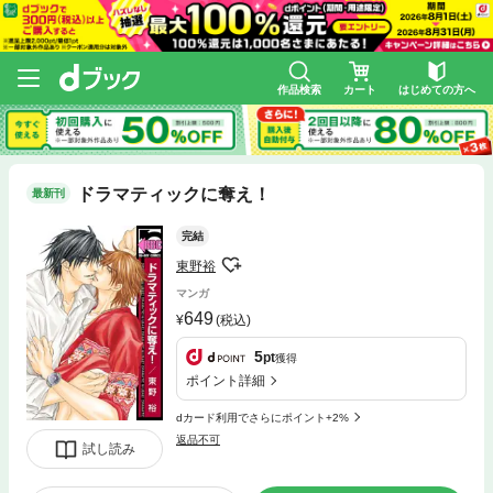
作品検索
カート
はじめての方へ
ドラマティックに奪え！
最新刊
完結
東野裕
マンガ
649
(税込)
5
pt
獲得
ポイント詳細
dカード利用でさらにポイント+2%
返品不可
試し読み