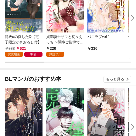
特級αの愛したΩ【電
貞潔騎士サマと初々え
バニラブvol.1
偽者
子限定かきおろし付】
っち 〜閨事ご指導でき
どで
かねます！〜（1）
888
621
220
330
1
試読増量
割引
試読フル
BLマンガのおすすめ本
もっと見る