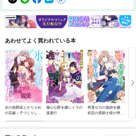
あわせてよく買われている本
氷の侯爵様とかりそめ
傷心公爵令嬢レイラの
男運ゼロの薬師令嬢、
ギル
の花嫁～子づくりした
逃避行
初恋の黒騎士様が押し
が身
ら離婚のはずが、なぜ
かけ婚約者になりまし
か寵愛されてます～
て。