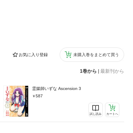
お気に入り登録
未購入巻をまとめて買う
1巻から
|
最新刊から
霊媒師いずな Ascension 3
587
試し読み
カートへ