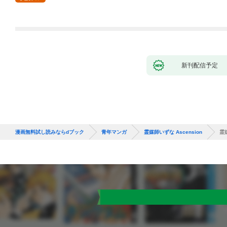
新刊配信予定
漫画無料試し読みならdブック
青年マンガ
霊媒師いずな Ascension
霊媒