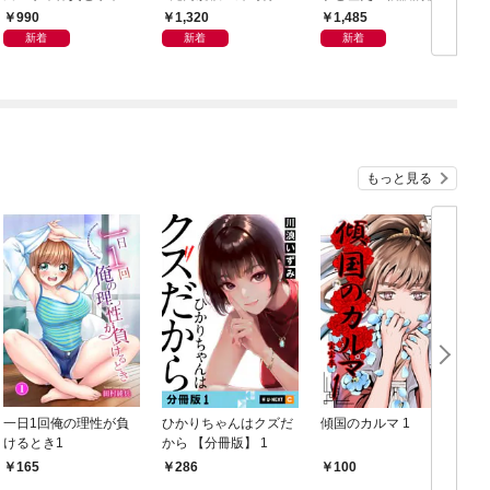
ン体質
会」が生まれた謎
から
990
1,320
1,485
新着
新着
新着
もっと見る
一日1回俺の理性が負
ひかりちゃんはクズだ
傾国のカルマ 1
けるとき1
から 【分冊版】 1
版
165
286
100