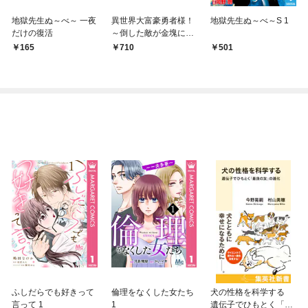
地獄先生ぬ～べ～ 一夜
異世界大富豪勇者様！
地獄先生ぬ～べ～S 1
だけの復活
～倒した敵が金塊にな
ったのでカネの力で無
165
710
501
双します～ 1
ふしだらでも好きって
倫理をなくした女たち
犬の性格を科学する
言って 1
1
遺伝子でひもとく「最