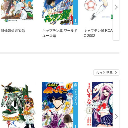
封仙娘娘追宝録
キャプテン翼 ワールド
キャプテン翼 ROAD T
銀
ユース編
O 2002
もっと見る