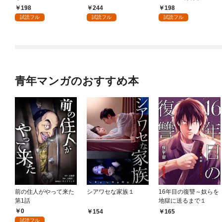
198
244
198
試読フル
試読フル
試読フル
青年マンガのおすすめ本
前の住人がやって来た
シアワセな家族１
16年目の復讐～奴らを
第1話
地獄に送るまで１
0
154
165
試読フル