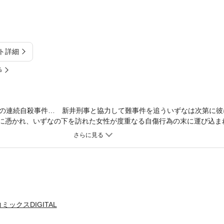
ト詳細
%
の連続自殺事件… 新井刑事と協力して難事件を追ういずなは次第に彼
妖に憑かれ、いずなの下を訪れた女性が度重なる自傷行為の末に運び込ま
で…!?
ックスDIGITAL