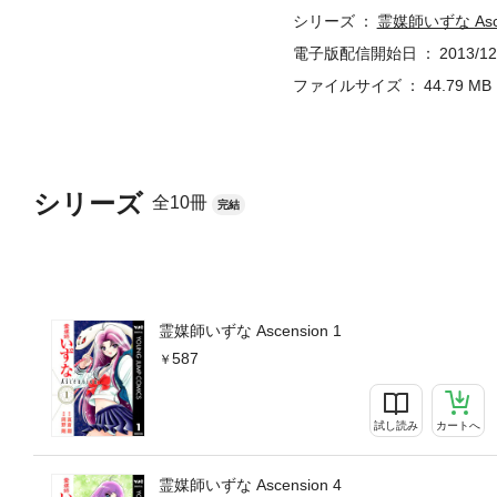
シリーズ
霊媒師いずな Asce
電子版配信開始日
2013/12
ファイルサイズ
44.79 MB
シリーズ
全10冊
完結
霊媒師いずな Ascension 1
587
試し読み
カートへ
霊媒師いずな Ascension 4