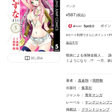
マンガ
587
(税込)
ポイン
5
pt
獲得
dカード利用でさらにポイント+2
返品不可
呪術による保険金殺人… 謎
試し読み
くようになり…!? 一方、
縁深き妖狐・玉藻の勤める病院
著者
真倉翔
岡野剛
出版社
集英社
ジャンル
青年マンガ
レーベル
ヤングジャンプコミ
掲載誌
グランドジャンプ