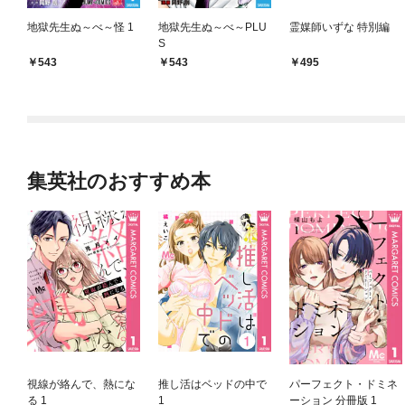
地獄先生ぬ～べ～怪 1
地獄先生ぬ～べ～PLU
霊媒師いずな 特別編
S
543
543
495
集英社のおすすめ本
視線が絡んで、熱にな
推し活はベッドの中で
パーフェクト・ドミネ
る 1
1
ーション 分冊版 1