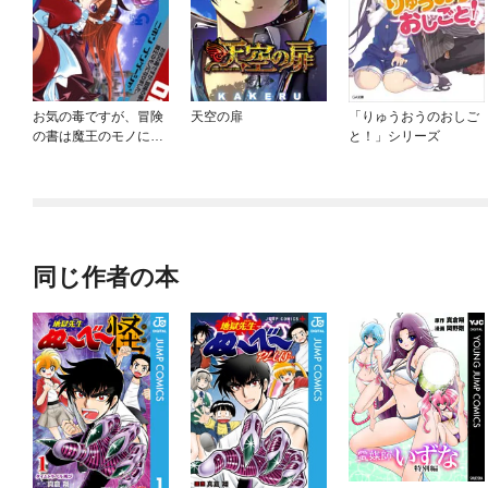
お気の毒ですが、冒険
天空の扉
「りゅうおうのおしご
の書は魔王のモノにな
と！」シリーズ
りました。
同じ作者の本