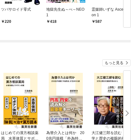
ツバサロイド零式
地獄先生ぬ～べ～NEO
霊媒師いずな Ascensi
1
on 1
1
220
418
587
もっと見る
はじめての漢方相談薬
為替介入とは何か 20
大江健三郎を読む 文
ヤ
局 水草体質とサボテ
0兆円規模「外為特
学と歴史の複眼的視点
N