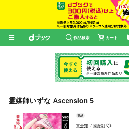
作品検索
カート
霊媒師いずな Ascension 5
完結
真倉翔
岡野剛