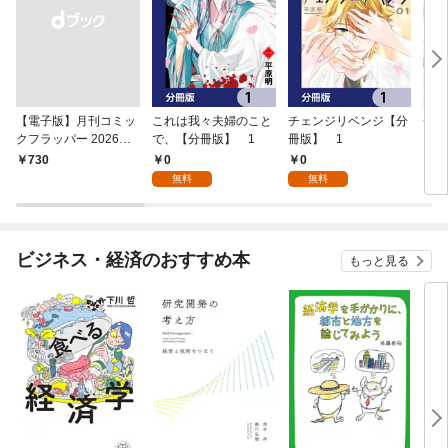
【電子版】月刊コミッ
これは我々夫婦のこと
チェンジリベンジ【分
チェ
クフラッパー 2026年9
で、【分冊版】 1
冊版】 1
月号
0
0
￥730
7
無料
無料
ビジネス・経済のおすすめ本
もっと見る