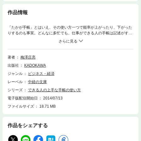
作品情報
「たかが手帳」とはいえ、その使い方一つで能率が上がったり、下がった
りするのも事実。どんなに多忙でも、仕事ができる人の手帳は記述がすっ
きりしているもの。本書は、アナログ手帳（電子手帳ではない、紙の手
帳）を使いこなすためのコツを、手帳の選び方といった基本からやさしく
指南。
著者
梅澤庄亮
出版社
KADOKAWA
ジャンル
ビジネス・経済
レーベル
中経の文庫
シリーズ
できる人の上手な手帳の使い方
電子版配信開始日
2014/07/13
ファイルサイズ
18.71 MB
作品をシェアする