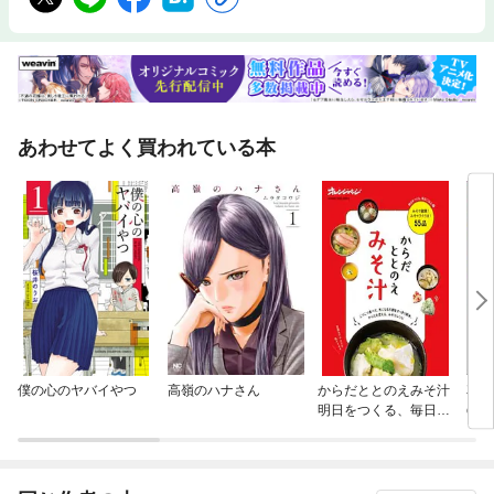
あわせてよく買われている本
僕の心のヤバイやつ
高嶺のハナさん
からだととのえみそ汁
花と遊
明日をつくる、毎日ご
od
はん