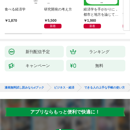
食べる経済学
研究開発の考え方
経済学を手がかりに，
マン
都市と地方を論じてみ
実 
よう
化」
5,500
1,980
1,
1,870
新着
新着
新刊配信予定
ランキング
キャンペーン
無料
漫画無料試し読みならdブック
ビジネス・経済
できる人の上手な手帳の使い方
アプリならもっと便利で快適に！