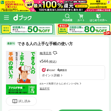
作品検索
カート
はじめての方へ
できる人の上手な手帳の使い方
最新刊
梅澤庄亮
544
(税込)
4
pt
獲得
ポイント詳細
dカード利用でさらにポイント+2%
返品不可
試し読み