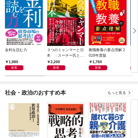
金利を読む力
３つのミャンマーと日
教職教養の要点理解 2
小学
本 ：スーチー氏と軍
028年度版
20
事政権に向き合った外
1,980
2,200
1,760
1,
交官の50年
新着
新着
新着
社会・政治のおすすめ本
もっと見る