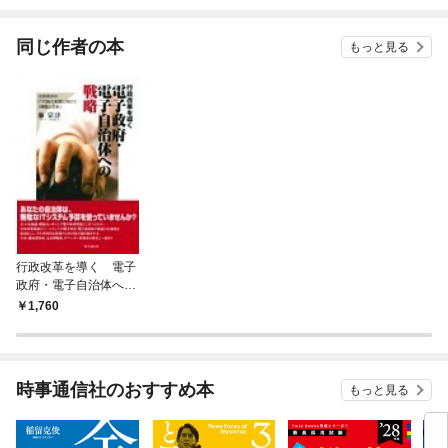
されています
りが
てく
OMI
同じ作者の本
もっと見る
行政改革を導く 電子
政府・電子自治体への
戦略 住民視点のIT行
1,760
政の実現に向けて《韓
国と日本》
時事通信社のおすすめ本
もっと見る