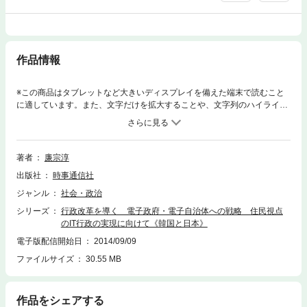
作品情報
※この商品はタブレットなど大きいディスプレイを備えた端末で読むこと
に適しています。また、文字だけを拡大することや、文字列のハイライ
ト、検索、辞書の参照、引用などの機能が使用できません。ネット先進
国・韓国はいかにして電子政府実現にこぎつけたか。行政改革推進のツー
ルとしての電子政府・電子自治体の推進の必要性を説き起こし、その具体
的な実現のための処方箋を提示する。
著者
廉宗淳
出版社
時事通信社
ジャンル
社会・政治
シリーズ
行政改革を導く 電子政府・電子自治体への戦略 住民視点
のIT行政の実現に向けて《韓国と日本》
電子版配信開始日
2014/09/09
ファイルサイズ
30.55 MB
作品をシェアする