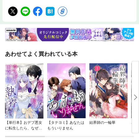
あわせてよく買われている本
【単行本】おデブ悪女
【タテヨミ】あなたは
結界師の一輪華
バッ
に転生したら、なぜか
もういりません
ロイ
ラスボス王子様に執着
今世