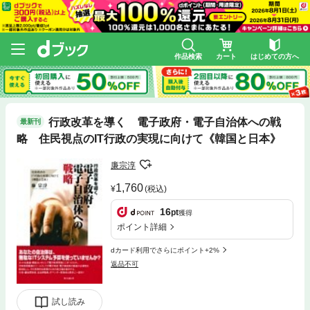
作品検索
カート
はじめての方へ
行政改革を導く 電子政府・電子自治体への戦
最新刊
略 住民視点のIT行政の実現に向けて《韓国と日本》
廉宗淳
1,760
(税込)
16
pt
獲得
ポイント詳細
dカード利用でさらにポイント+2%
返品不可
試し読み