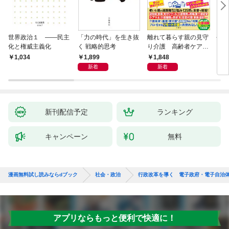
世界政治１ ――民主
「力の時代」を生き抜
離れて暮らす親の見守
平河
化と権威主義化
く 戦略的思考
り介護 高齢者ケアの
専門家が教える最善の
1,899
1,848
1,034
1,
対策Q＆A大全
新着
新着
新刊配信予定
ランキング
キャンペーン
無料
漫画無料試し読みならdブック
社会・政治
行政改革を導く 電子政府・電子自治体
アプリならもっと便利で快適に！