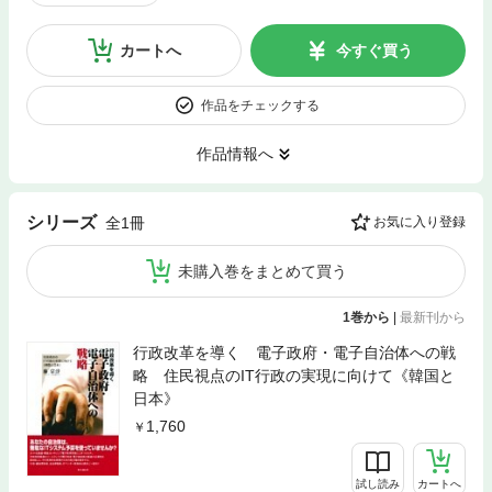
カートへ
今すぐ買う
作品をチェックする
作品情報へ
シリーズ
全1冊
お気に入り登録
未購入巻をまとめて買う
1巻から
|
最新刊から
行政改革を導く 電子政府・電子自治体への戦
略 住民視点のIT行政の実現に向けて《韓国と
日本》
1,760
試し読み
カートへ