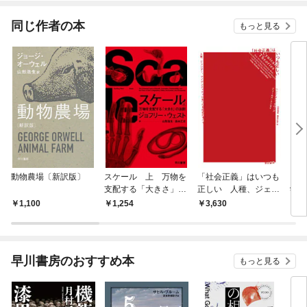
同じ作者の本
もっと見る
動物農場〔新訳版〕
スケール 上 万物を
「社会正義」はいつも
ゾン
支配する「大きさ」の
正しい 人種、ジェン
学、
法則
ダー、アイデンティテ
来の
1,100
1,254
3,630
3,
ィにまつわる捏造のす
べて
早川書房のおすすめ本
もっと見る