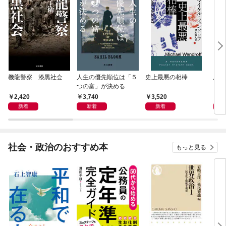
機龍警察 漆黒社会
人生の優先順位は「５
史上最悪の相棒
鳥か
つの富」が決める
2,420
3,740
3,520
4,
新着
新着
新着
社会・政治のおすすめ本
もっと見る