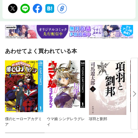
あわせてよく買われている本
僕のヒーローアカデミ
ウマ娘 シンデレラグレ
項羽と劉邦
スパ
ア
イ
トパ