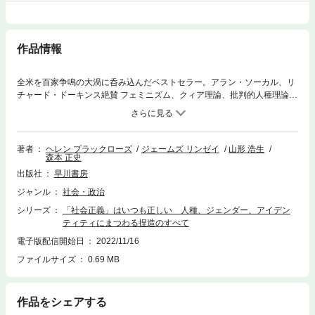
作品情報
全米を百家争鳴の大渦に呑み込んだベストセラー。アラン・ソーカル、リ
チャード・ドーキンス絶賛 フェミニズム、クィア理論、批判的人種理論―
―〈社会正義〉の御旗の下、急激な変異と暴走が続くポストモダニズム。
「第二のソーカル事件」でその杜撰な実態を暴き、全米に論争を巻き起こ
した著者コンビが、現代社会を破壊し続ける〈理論〉の正体を解明する！
著者
ヘレン プラックローズ
ジェームズ リンゼイ
山形 浩生
森本 正史
出版社
早川書房
ジャンル
社会・政治
シリーズ
「社会正義」はいつも正しい 人種、ジェンダー、アイデン
ティティにまつわる捏造のすべて
電子版配信開始日
2022/11/16
ファイルサイズ
0.69 MB
作品をシェアする