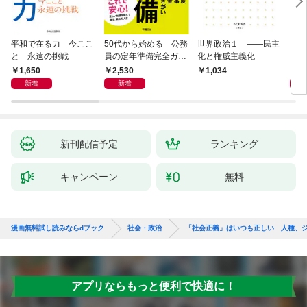
平和で在る力 今ここ
50代から始める 公務
世界政治１ ――民主
「力
と 永遠の挑戦
員の定年準備完全ガイ
化と権威主義化
く 
ド
1,650
2,530
1,
1,034
新着
新着
新刊配信予定
ランキング
キャンペーン
無料
漫画無料試し読みならdブック
社会・政治
「社会正義」はいつも正しい 人種、
アプリならもっと便利で快適に！