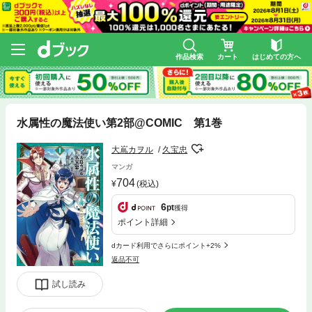
作品検索
カート
はじめての方へ
水属性の魔法使い第2部@COMIC 第1巻
大嶌カヲル
久宝忠
マンガ
704
(税込)
6
pt
獲得
ポイント詳細
dカード利用でさらにポイント+2%
返品不可
試し読み