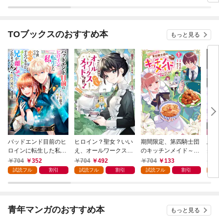
【単話版】
TOブックスのおすすめ本
もっと見る
バッドエンド目前のヒ
ヒロイン？聖女？いい
期間限定、第四騎士団
悪党
ロインに転生した私、
え、オールワークスメ
のキッチンメイド～結
先も
今世では恋愛するつも
イドです（誇）！@C
婚したくないので就職
令嬢
704
352
704
492
704
133
7
りがチートな兄が離し
OMIC 第1巻
しました～@COMIC
ラン
試読フル
割引
試読フル
割引
試読フル
割引
試
てくれません！？@C
第1巻【描き下ろし漫
の溺
OMIC 第1巻
画特典付き】
@C
青年マンガのおすすめ本
もっと見る