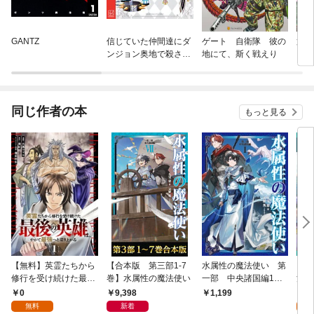
GANTZ
信じていた仲間達にダ
ゲート 自衛隊 彼の
第3
ンジョン奥地で殺され
地にて、斯く戦えり
フを
かけたがギフト『無限
ガチャ』でレベル９９
９９の仲間達を手に入
れて元パーティーメン
同じ作者の本
もっと見る
バーと世界に復讐＆
『ざまぁ！』します！
【無料】英霊たちから
【合本版 第三部1-7
水属性の魔法使い 第
【単
修行を受け続けた最後
巻】水属性の魔法使い
一部 中央諸国編1
法使
の英雄は、やがて最強
【電子書籍限定書き下
第1
0
9,398
0
1,199
へと成り上がる 第1話
ろしSS付き】
無料
新着