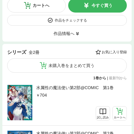
カートへ
今すぐ買う
作品をチェックする
作品情報へ
シリーズ
全2冊
お気に入り登録
未購入巻をまとめて買う
1巻から
|
最新刊から
水属性の魔法使い第2部@COMIC 第1巻
704
試し読み
カートへ
水属性の魔法使い第2部@COMIC 第2巻