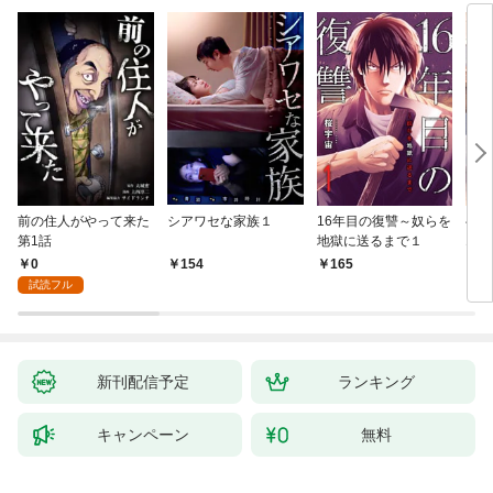
前の住人がやって来た
シアワセな家族１
16年目の復讐～奴らを
ベイ
第1話
地獄に送るまで１
エブ
版】
0
154
165
2
試読フル
新刊配信予定
ランキング
キャンペーン
無料