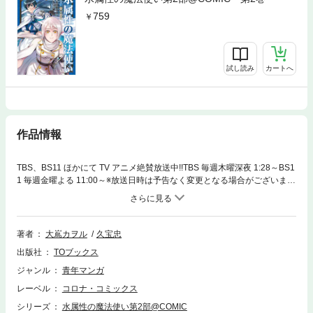
759
試し読み
カートへ
作品情報
TBS、BS11 ほかにて TV アニメ絶賛放送中!!TBS 毎週木曜深夜 1:28～BS1
1 毎週金曜よる 11:00～※放送日時は予告なく変更となる場合がございま
す。西方諸国に僕も行きます!!原作小説「西方諸国編」を紡ぐ、待望の第
二部コミカライズ開幕！シリーズ累計100万部突破！（電子書籍含む）原
作・久宝忠先生の書き下ろしSS収録！王国解放戦から3年。ナイトレイ王
国の筆頭公爵に叙せられた水属性の魔法使い・涼は、王都とロンドの森を
著者
大嶌カヲル
久宝忠
行き来しつつ悠々自適に錬金術や農業三昧の日々を楽しんでいた。しかし
出版社
TOブックス
貴族となれば厄介事と無縁ではいられない。登城をきっかけにデブヒ帝国
との交渉に参加させられた挙句、遠く西方諸国へと向かう外交使節団に加
ジャンル
青年マンガ
わることに。新たな戦いの兆しに皆が意気込む中、「ゴーレムを見たいで
レーベル
コロナ・コミックス
す!!」涼は相変わらずのマイペースで……。原作小説「西方諸国編」を紡
ぐ待望の第二部コミカライズ開幕！
シリーズ
水属性の魔法使い第2部@COMIC