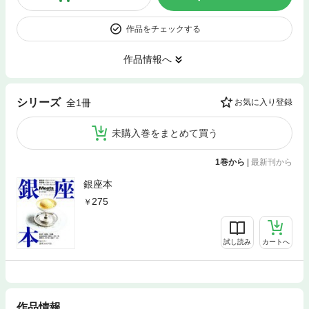
作品をチェックする
作品情報へ
シリーズ
全1冊
お気に入り登録
未購入巻をまとめて買う
1巻から
|
最新刊から
銀座本
275
試し読み
カートへ
作品情報