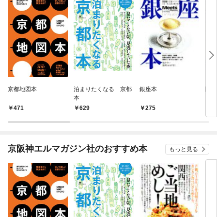
京都地図本
泊まりたくなる 京都
銀座本
関西
本
471
629
275
2
京阪神エルマガジン社のおすすめ本
もっと見る