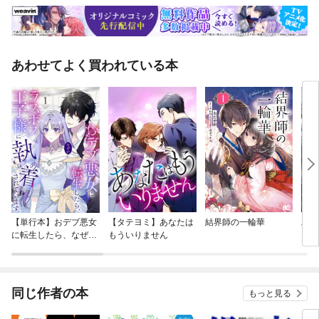
あわせてよく買われている本
【単行本】おデブ悪女
【タテヨミ】あなたは
結界師の一輪華
バッ
に転生したら、なぜか
もういりません
ロイ
ラスボス王子様に執着
今世
されています
りが
てく
OMI
同じ作者の本
もっと見る