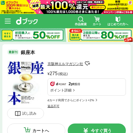
作品検索
カート
はじめての方へ
銀座本
最新刊
京阪神エルマガジン社
275
(税込)
2
pt
獲得
ポイント詳細
dカード利用でさらにポイント+2%
返品不可
試し読み
カートへ
今すぐ買う