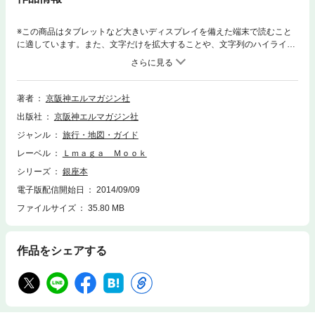
※この商品はタブレットなど大きいディスプレイを備えた端末で読むこと
に適しています。また、文字だけを拡大することや、文字列のハイライ
ト、検索、辞書の参照、引用などの機能が使用できません。“裏銀座”と呼
ばれる新天地・昭和通りの深夜ビストロから“表銀座”の老舗パーラーまで
日本一使える街を隅々までご案内します。食堂、ワインバル、２軒目バ
ー、ひとり店、カフェ、ランチ、女子会店に割烹カウンター、待ち合わせ
著者
京阪神エルマガジン社
喫茶店まで…ありとあらゆる美食店が集結！
出版社
京阪神エルマガジン社
ジャンル
旅行・地図・ガイド
レーベル
Ｌｍａｇａ Ｍｏｏｋ
シリーズ
銀座本
電子版配信開始日
2014/09/09
ファイルサイズ
35.80 MB
作品をシェアする