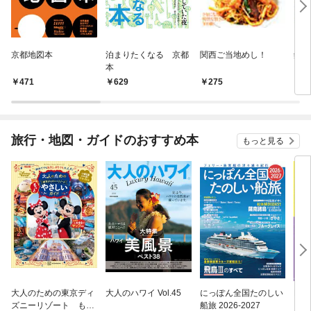
京都地図本
泊まりたくなる 京都
関西ご当地めし！
銀座
本
471
629
275
2
旅行・地図・ガイドのおすすめ本
もっと見る
大人のための東京ディ
大人のハワイ Vol.45
にっぽん全国たのしい
D1
ズニーリゾート もっ
船旅 2026-2027
イ 2