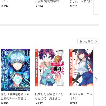
（１）
公安第９課異能対策係
ました ～私だけ『攻
（１）
略サイト』を見れる世
792
594
792
界で自由に生きます～
（１）
もっと見る
俺だけ最強超越者～全
転生したら第七王子だ
ギルティサークル
世界のチート師匠に認
ったので、気ままに魔
（１）
められた～【単行本】
術を極めます（１）
792
990
792