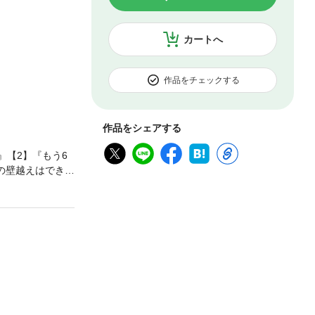
カートへ
作品をチェックする
作品をシェアする
』【2】『もう6
の壁越えはできる
ってください。