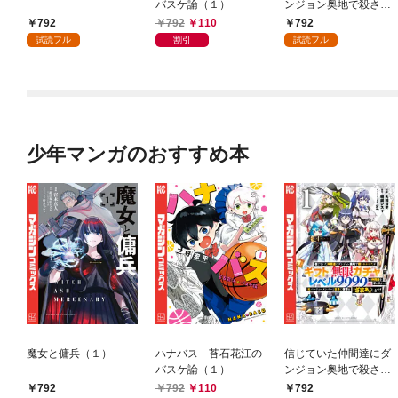
バスケ論（１）
ンジョン奥地で殺され
かけたがギフト『無限
792
792
110
792
ガチャ』でレベル９９
試読フル
割引
試読フル
９９の仲間達を手に入
れて元パーティーメン
バーと世界に復讐＆
『ざまぁ！』します！
（１）
少年マンガのおすすめ本
魔女と傭兵（１）
ハナバス 苔石花江の
信じていた仲間達にダ
バスケ論（１）
ンジョン奥地で殺され
かけたがギフト『無限
792
792
110
792