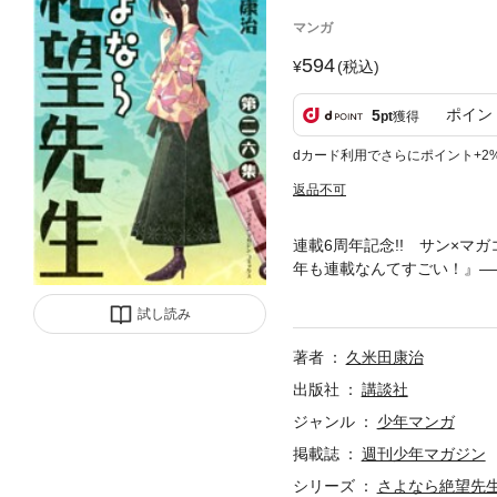
マンガ
594
(税込)
ポイン
5
pt
獲得
dカード利用でさらにポイント+2
返品不可
連載6周年記念!! サン×マ
年も連載なんてすごい！』―
のか……。26集の絶望先生
試し読み
著者
久米田康治
出版社
講談社
ジャンル
少年マンガ
掲載誌
週刊少年マガジン
シリーズ
さよなら絶望先