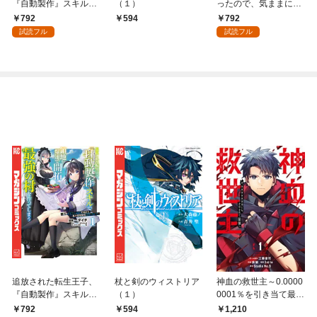
『自動製作』スキルで
（１）
ったので、気ままに魔
領地を爆速で開拓し最
術を極めます（１）
792
792
594
強の村を作ってしまう
試読フル
試読フル
～最強クラフトスキル
で始める、楽々領地開
拓スローライフ～
（１）
追放された転生王子、
杖と剣のウィストリア
神血の救世主～0.0000
『自動製作』スキルで
（１）
0001％を引き当て最強
領地を爆速で開拓し最
へ～【電子書籍特典
792
594
1,210