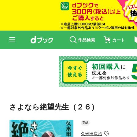
作品検索
カート
さよなら絶望先生（２６）
完結
久米田康治