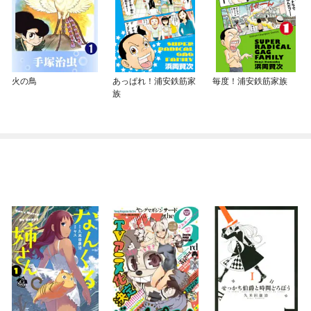
火の鳥
あっぱれ！浦安鉄筋家
毎度！浦安鉄筋家族
族