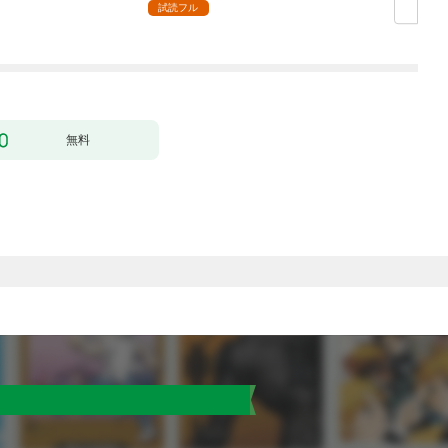
（１）
試読フル
無料