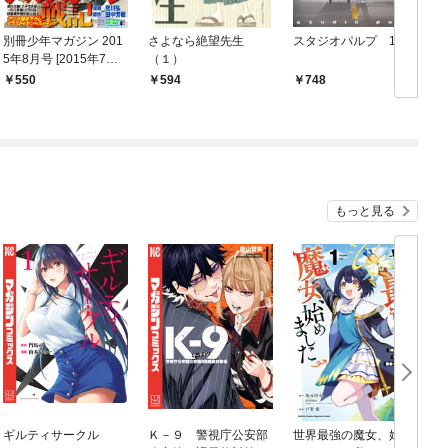
別冊少年マガジン 201
さよなら絶望先生
スタジオパルプ 1巻
有
5年8月号 [2015年7月9
（１）
日発売]
550
594
748
もっと見る
ギルティサークル
Ｋ－９ 警視庁公安部
世界最強の魔女、始め