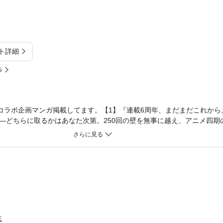
ト詳細
%
ガコラボ企画マンガ掲載してます。【1】『連載6周年、まだまだこれから
―どちらに取るかはあなた次第。250回の壁を無事に越え、アニメ四期
にも、「ご期待下さい!!」……なんのこっちゃと思ったアナタは今すぐ買
生