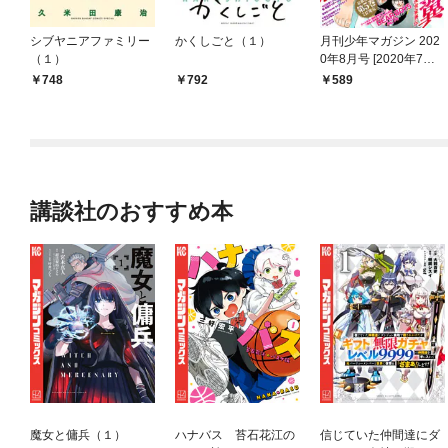
シブヤニアファミリー
かくしごと（１）
月刊少年マガジン 202
（１）
0年8月号 [2020年7月6
日発売]
748
792
589
講談社のおすすめ本
魔女と傭兵（１）
ハナバス 苔石花江の
信じていた仲間達にダ