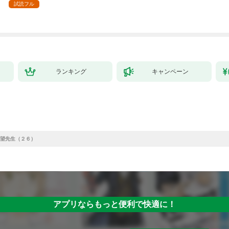
強の村を作ってしまう
付】（１）
試読フル
～最強クラフトスキル
で始める、楽々領地開
拓スローライフ～
（１）
ランキング
キャンペーン
望先生（２６）
アプリならもっと便利で快適に！