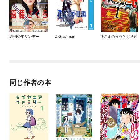
週刊少年サンデー
D.Gray-man
神さまの言うとおり弐
同じ作者の本