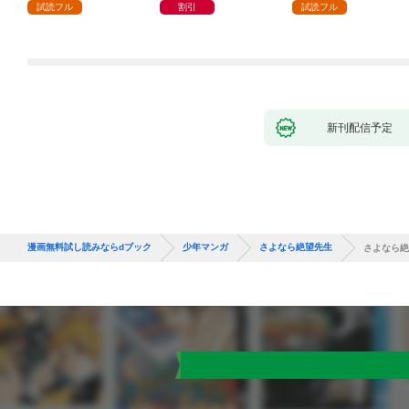
ガチャ』でレベル９９
試読フル
割引
試読フル
９９の仲間達を手に入
れて元パーティーメン
バーと世界に復讐＆
『ざまぁ！』します！
（１）
新刊配信予定
漫画無料試し読みならdブック
少年マンガ
さよなら絶望先生
さよなら絶