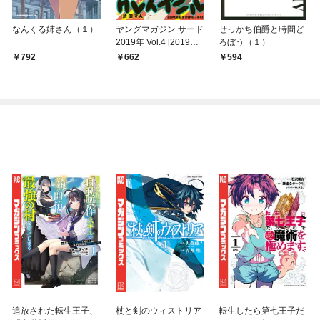
なんくる姉さん（１）
ヤングマガジン サード
せっかち伯爵と時間ど
2019年 Vol.4 [2019年3
ろぼう（１）
月6日発売]
792
662
594
追放された転生王子、
杖と剣のウィストリア
転生したら第七王子だ